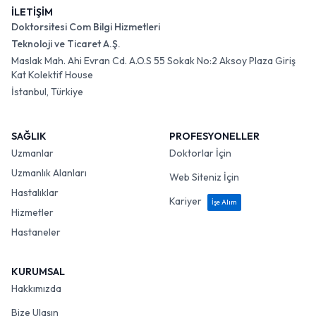
İLETİŞİM
Doktorsitesi Com Bilgi Hizmetleri
Teknoloji ve Ticaret A.Ş.
Maslak Mah. Ahi Evran Cd. A.O.S 55 Sokak No:2 Aksoy Plaza Giriş
Kat Kolektif House
İstanbul, Türkiye
SAĞLIK
PROFESYONELLER
Uzmanlar
Doktorlar İçin
Uzmanlık Alanları
Web Siteniz İçin
Hastalıklar
Kariyer
İşe Alım
Hizmetler
Hastaneler
KURUMSAL
Hakkımızda
Bize Ulaşın