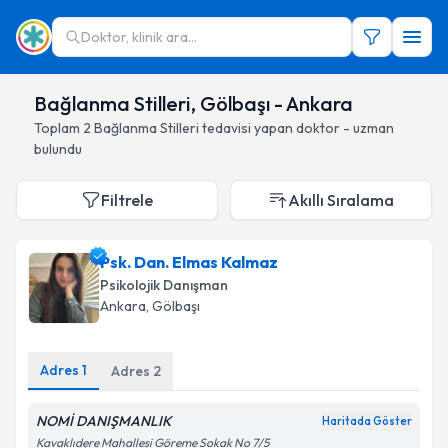
Doktor, klinik ara...
Bağlanma Stilleri, Gölbaşı - Ankara
Toplam
2
Bağlanma Stilleri
tedavisi yapan doktor - uzman
bulundu
Filtrele
Akıllı Sıralama
Psk. Dan. Elmas Kalmaz
Psikolojik Danışman
Ankara
, Gölbaşı
Adres
1
Adres
2
NOMİ DANIŞMANLIK
Haritada Göster
Kavaklıdere Mahallesi Göreme Sokak No 7/5