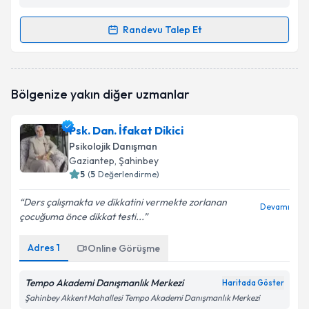
Randevu Talep Et
Randevu Takvimi Talebi
Psk. Dan. Elmas Kalmaz
için randevu takvimi talebi
Bölgenize yakın diğer uzmanlar
oluşturun. Size bu uzmandan randevu almanız için bir
takvim hazırlandığında e-posta ile bilgilendireceğiz.
Psk. Dan. İfakat Dikici
E-posta Adresiniz
Psikolojik Danışman
Gaziantep
, Şahinbey
5
(
5
Değerlendirme)
Ders çalışmakta ve dikkatini vermekte zorlanan
Kişisel verilerimin işlenmesine ilişkin
Aydınlatma
Devamı
çocuğuma önce dikkat testi...
Metni
'ni okudum ve kişisel verilerimin belirtilen
kapsamda işlenmesini kabul ediyorum.
Adres
1
Online Görüşme
Takvim Talebini Gönder
Tempo Akademi Danışmanlık Merkezi
Haritada Göster
Şahinbey Akkent Mahallesi Tempo Akademi Danışmanlık Merkezi