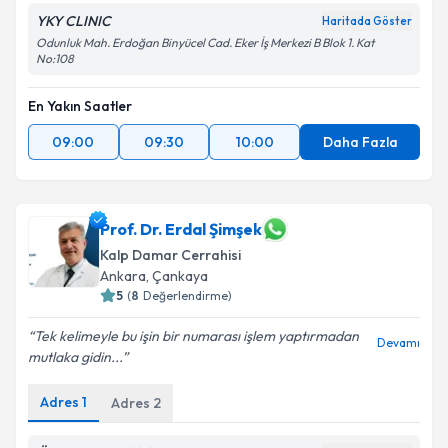
YKY CLINIC
Haritada Göster
Odunluk Mah. Erdoğan Binyücel Cad. Eker İş Merkezi B Blok 1. Kat
No:108
En Yakın Saatler
09:00
09:30
10:00
Daha Fazla
Prof. Dr. Erdal Şimşek
Kalp Damar Cerrahisi
Ankara
, Çankaya
5
(
8
Değerlendirme)
Tek kelimeyle bu işin bir numarası işlem yaptırmadan
Devamı
mutlaka gidin...
Adres
1
Adres
2