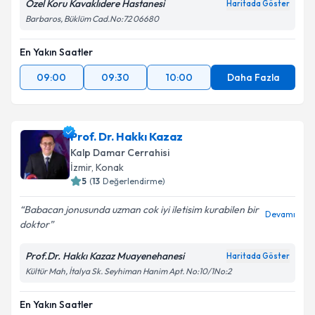
Özel Koru Kavaklıdere Hastanesi
Haritada Göster
Barbaros, Büklüm Cad.No:72 06680
En Yakın Saatler
09:00
09:30
10:00
Daha Fazla
Prof. Dr. Hakkı Kazaz
Kalp Damar Cerrahisi
İzmir
, Konak
5
(
13
Değerlendirme)
Babacan jonusunda uzman cok iyi iletisim kurabilen bir
Devamı
doktor
Prof.Dr. Hakkı Kazaz Muayenehanesi
Haritada Göster
Kültür Mah, İtalya Sk. Seyhiman Hanim Apt. No:10/1No:2
En Yakın Saatler