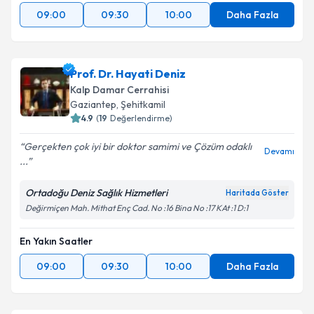
09:00
09:30
10:00
Daha Fazla
Prof. Dr. Hayati Deniz
Kalp Damar Cerrahisi
Gaziantep
, Şehitkamil
4.9
(
19
Değerlendirme)
Gerçekten çok iyi bir doktor samimi ve Çözüm odaklı
Devamı
...
Ortadoğu Deniz Sağlık Hizmetleri
Haritada Göster
Değirmiçen Mah. Mithat Enç Cad. No :16 Bina No :17 KAt :1 D:1
En Yakın Saatler
09:00
09:30
10:00
Daha Fazla