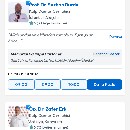
Prof. Dr. Serkan Durdu
Kalp Damar Cerrahisi
İstanbul
, Ataşehir
5
(
3
Değerlendirme)
Allah ondan ve ekibinden razı olsun. Eşim şu an
Devamı
önce...
Memorial Göztepe Hastanesi
Haritada Göster
Yeni Sahra, Karaman Cd No: 1, 34634 Ataşehir/İstanbul
En Yakın Saatler
09:00
09:30
10:00
Daha Fazla
Op. Dr. Zafer Erk
Kalp Damar Cerrahisi
Antalya
, Konyaaltı
5
(
13
Değerlendirme)