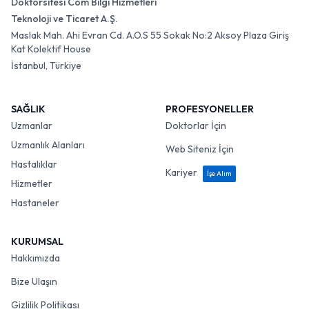
Doktorsitesi Com Bilgi Hizmetleri
Teknoloji ve Ticaret A.Ş.
Maslak Mah. Ahi Evran Cd. A.O.S 55 Sokak No:2 Aksoy Plaza Giriş
Kat Kolektif House
İstanbul, Türkiye
SAĞLIK
PROFESYONELLER
Uzmanlar
Doktorlar İçin
Uzmanlık Alanları
Web Siteniz İçin
Hastalıklar
Kariyer
İşe Alım
Hizmetler
Hastaneler
KURUMSAL
Hakkımızda
Bize Ulaşın
Gizlilik Politikası