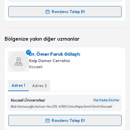
Randevu Talep Et
Randevu Takvimi Talebi
Prof. Dr. Zerrin Pulathan
için randevu takvimi talebi
Bölgenize yakın diğer uzmanlar
oluşturun. Size bu uzmandan randevu almanız için bir
takvim hazırlandığında e-posta ile bilgilendireceğiz.
Dr. Ömer Faruk Gülaştı
E-posta Adresiniz
Kalp Damar Cerrahisi
Kocaeli
Adres
1
Kişisel verilerimin işlenmesine ilişkin
Adres
2
Aydınlatma
Metni
'ni okudum ve kişisel verilerimin belirtilen
kapsamda işlenmesini kabul ediyorum.
Kocaeli Üniversitesi
Haritada Göster
Baki Komsuoğlu bulvarı No:515, 41380 Umuttepe İzmit/İzmit/Kocaeli
Takvim Talebini Gönder
Randevu Talep Et
Randevu Takvimi Talebi