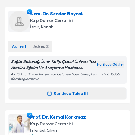
Dr. Ömer Faruk Gülaştı
için randevu takvimi talebi
Uzm. Dr. Serdar Bayrak
oluşturun. Size bu uzmandan randevu almanız için bir
Kalp Damar Cerrahisi
takvim hazırlandığında e-posta ile bilgilendireceğiz.
İzmir
, Konak
E-posta Adresiniz
Adres
1
Adres
2
Sağlık Bakanlığı İzmir Katip Çelebi Üniversitesi
Haritada Göster
Kişisel verilerimin işlenmesine ilişkin
Aydınlatma
Atatürk Eğitim Ve Araştırma Hastanesi
Metni
'ni okudum ve kişisel verilerimin belirtilen
Atatürk Eğitim ve Araştırma Hastanesi Basın Sitesi, Basın Sitesi, 35360
kapsamda işlenmesini kabul ediyorum.
Karabağlar/İzmir
Randevu Talep Et
Randevu Takvimi Talebi
Takvim Talebini Gönder
Uzm. Dr. Serdar Bayrak
için randevu takvimi talebi
Prof. Dr. Kemal Korkmaz
oluşturun. Size bu uzmandan randevu almanız için bir
Kalp Damar Cerrahisi
takvim hazırlandığında e-posta ile bilgilendireceğiz.
İstanbul
, Silivri