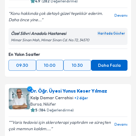
4.9
(
282
Değerlendirme)
E-posta Adresiniz
Konu hakkında çok detaylı güzel teşekkür ederim.
Devamı
Daha önce yine...
Özel Silivri Anadolu Hastanesi
Haritada Göster
Kişisel verilerimin işlenmesine ilişkin
Aydınlatma
Mimar Sinan Mah, Mimar Sinan Cd. No:72, 34570
Metni
'ni okudum ve kişisel verilerimin belirtilen
kapsamda işlenmesini kabul ediyorum.
En Yakın Saatler
09:30
10:00
10:30
Daha Fazla
Takvim Talebini Gönder
Dr. Öğr. Üyesi Yunus Keser Yılmaz
Kalp Damar Cerrahisi
+
2
diğer
Bursa
, Nilüfer
5
(
184
Değerlendirme)
“Varis tedavisi için skleroterapi yaptırdım ve süreçten
Devamı
çok memnun kaldım....