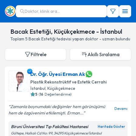
Doktor, klinik ara...
Bacak Estetiği, Küçükçekmece - İstanbul
Toplam
5
Bacak Estetiği
tedavisi yapan doktor - uzman bulundu
Filtrele
Akıllı Sıralama
Dr. Öğr. Üyesi Erman Ak
Plastik Rekonstrüktif ve Estetik Cerrahi
İstanbul
, Küçükçekmece
5
(
16
Değerlendirme)
Zamanla boynumdaki değişimler hem görünüşümü
Devamı
hem de özgüvenimi etkilemişti. Erman...
Biruni Üniversitesi Tıp Fakültesi Hastanesi
Haritada Göster
Gültepe, Halkalı Cd No: 99, 34295 Küçükçekmece/İstanbul