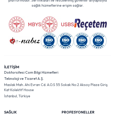
platformudur. Sertifikaları ile tescillenmiş güvenilir altyapısıyla
sağlık hizmetlerine erişim sağlar.
İLETİŞİM
Doktorsitesi Com Bilgi Hizmetleri
Teknoloji ve Ticaret A.Ş.
Maslak Mah. Ahi Evran Cd. A.O.S 55 Sokak No:2 Aksoy Plaza Giriş
Kat Kolektif House
İstanbul, Türkiye
SAĞLIK
PROFESYONELLER