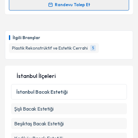
kapsamda işlenmesini kabul ediyorum.
Randevu Talep Et
Randevu Takvimi Talebi
Takvim Talebini Gönder
Op. Dr. Aydın Tekgöz
için randevu takvimi talebi
oluşturun. Size bu uzmandan randevu almanız için bir
İlgili Branşlar
takvim hazırlandığında e-posta ile bilgilendireceğiz.
Plastik Rekonstrüktif ve Estetik Cerrahi
5
E-posta Adresiniz
İstanbul İlçeleri
Kişisel verilerimin işlenmesine ilişkin
Aydınlatma
Metni
'ni okudum ve kişisel verilerimin belirtilen
İstanbul
Bacak Estetiği
kapsamda işlenmesini kabul ediyorum.
Şişli
Bacak Estetiği
Takvim Talebini Gönder
Beşiktaş
Bacak Estetiği