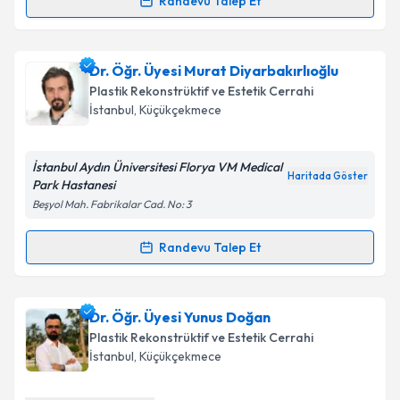
Randevu Talep Et
Randevu Takvimi Talebi
Dr. Öğr. Üyesi Ali Nurhan Özbaba
için randevu
Dr. Öğr. Üyesi Murat Diyarbakırlıoğlu
takvimi talebi oluşturun. Size bu uzmandan randevu
Plastik Rekonstrüktif ve Estetik Cerrahi
almanız için bir takvim hazırlandığında e-posta ile
İstanbul
, Küçükçekmece
bilgilendireceğiz.
E-posta Adresiniz
İstanbul Aydın Üniversitesi Florya VM Medical
Haritada Göster
Park Hastanesi
Beşyol Mah. Fabrikalar Cad. No: 3
Kişisel verilerimin işlenmesine ilişkin
Aydınlatma
Randevu Talep Et
Randevu Takvimi Talebi
Metni
'ni okudum ve kişisel verilerimin belirtilen
kapsamda işlenmesini kabul ediyorum.
Dr. Öğr. Üyesi Murat Diyarbakırlıoğlu
için randevu
Dr. Öğr. Üyesi Yunus Doğan
takvimi talebi oluşturun. Size bu uzmandan randevu
Takvim Talebini Gönder
Plastik Rekonstrüktif ve Estetik Cerrahi
almanız için bir takvim hazırlandığında e-posta ile
İstanbul
, Küçükçekmece
bilgilendireceğiz.