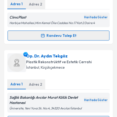
E-posta Adresiniz
Adres
1
Adres
2
ClınıcPlast
Haritada Göster
Harbiye Mahallesi,Mim Kemal Öke Caddesi No:17 Kat:2 Daire:4
Kişisel verilerimin işlenmesine ilişkin
Aydınlatma
Metni
'ni okudum ve kişisel verilerimin belirtilen
Randevu Talep Et
Randevu Takvimi Talebi
kapsamda işlenmesini kabul ediyorum.
Takvim Talebini Gönder
Dr. Öğr. Üyesi Yunus Doğan
için randevu takvimi
Op. Dr. Aydın Tekgöz
talebi oluşturun. Size bu uzmandan randevu almanız
Plastik Rekonstrüktif ve Estetik Cerrahi
için bir takvim hazırlandığında e-posta ile
İstanbul
, Küçükçekmece
bilgilendireceğiz.
E-posta Adresiniz
Adres
1
Adres
2
Sağlık Bakanlığı Avcılar Murat Kölük Devlet
Haritada Göster
Hastanesi
Kişisel verilerimin işlenmesine ilişkin
Aydınlatma
Üniversite, Yeni Yuva Sk. No:4, 34320 Avcılar/İstanbul
Metni
'ni okudum ve kişisel verilerimin belirtilen