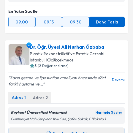
En Yakın Saatler
09:00
09:15
09:30
Daha Fazla
Dr. Öğr. Üyesi Ali Nurhan Özbaba
Plastik Rekonstrüktif ve Estetik Cerrahi
İstanbul
, Küçükçekmece
5
(
2
Değerlendirme)
Karın germe ve liposuction ameliyatı öncesinde dört
Devamı
farklı hastane ve...
Adres
1
Adres
2
Beykent Üniversitesi Hastanesi
Haritada Göster
Cumhuriyet Mah Gürpınar Yolu Cad, Şafak Sokak, E Blok No:1