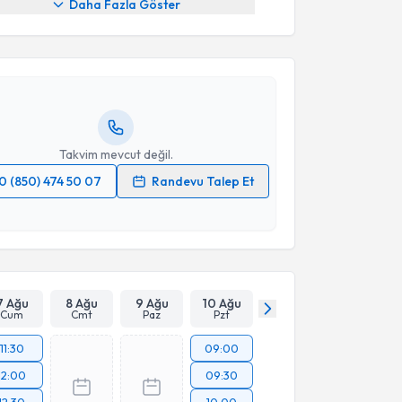
Daha Fazla Göster
Burhan Yazıcı
için randevu takvimi talebi oluşturun.
andan randevu almanız için bir takvim
ında e-posta ile bilgilendireceğiz.
resiniz
Takvim mevcut değil.
0 (850) 474 50 07
Randevu Talep Et
 verilerimin işlenmesine ilişkin
Aydınlatma Metni
'ni
 ve kişisel verilerimin belirtilen kapsamda
esini kabul ediyorum.
Takvim Talebini Gönder
7 Ağu
8 Ağu
9 Ağu
10 Ağu
Cum
Cmt
Paz
Pzt
11:30
09:00
12:00
09:30