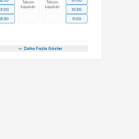
12:30
10:00
Takvim
Takvim
kapalıdır
kapalıdır
13:00
10:30
13:30
11:00
Daha Fazla Göster