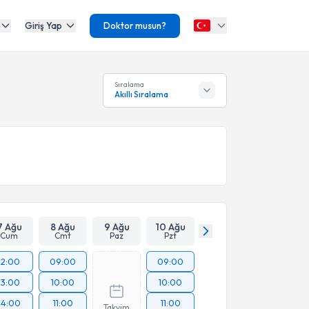
Giriş Yap
Doktor musun?
Sıralama
Akıllı Sıralama
7 Ağu
8 Ağu
9 Ağu
10 Ağu
Cum
Cmt
Paz
Pzt
12:00
09:00
09:00
13:00
10:00
10:00
14:00
11:00
11:00
Takvim