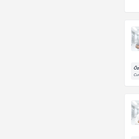
Öz
Cu