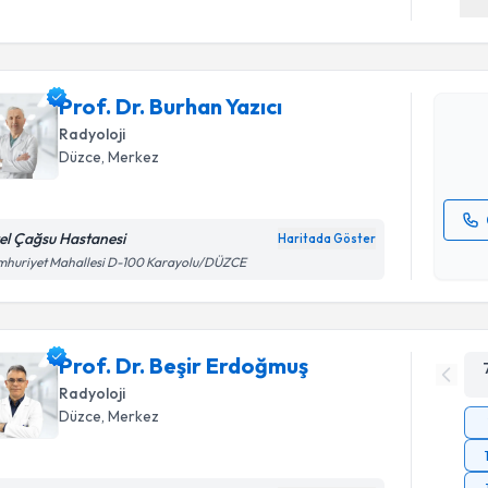
Prof. Dr. 
Size bu uzm
Prof. Dr. Burhan Yazıcı
hazırlandığ
Radyoloji
E-posta Ad
Düzce
, Merkez
el Çağsu Hastanesi
Haritada Göster
Kişisel
mhuriyet Mahallesi D-100 Karayolu/DÜZCE
okudum
işlenm
Prof. Dr. Beşir Erdoğmuş
Radyoloji
Düzce
, Merkez