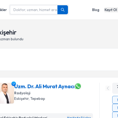
ikler
Blog
Kayıt Ol
işehir
 uzman bulundu
Uzm. Dr. Ali Murat Aynacı
Radyoloji
Eskişehir
, Tepebaşı