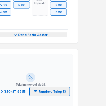
kapalıdır
15:00
12:00
12:00
16:00
13:00
Daha Fazla Göster
akvimi Talebi
Ahmet Uysal
için randevu takvimi talebi oluşturun.
andan randevu almanız için bir takvim
ında e-posta ile bilgilendireceğiz.
resiniz
Takvim mevcut değil.
0 (850) 811 69 55
Randevu Talep Et
 verilerimin işlenmesine ilişkin
Aydınlatma Metni
'ni
 ve kişisel verilerimin belirtilen kapsamda