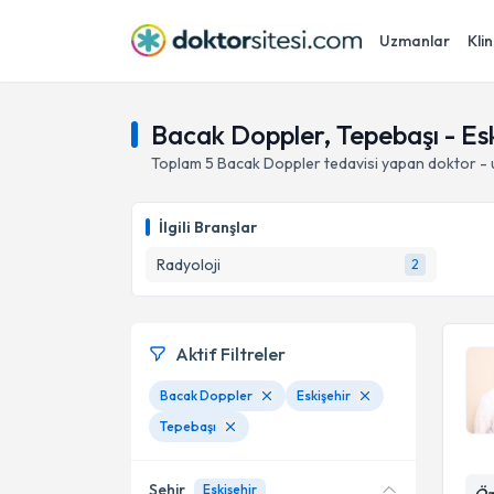
Uzmanlar
Klin
Bacak Doppler, Tepebaşı - Esk
Toplam
5
Bacak Doppler
tedavisi yapan doktor -
İlgili Branşlar
Radyoloji
2
Aktif Filtreler
Bacak Doppler
Eskişehir
Tepebaşı
Şehir
Eskişehir