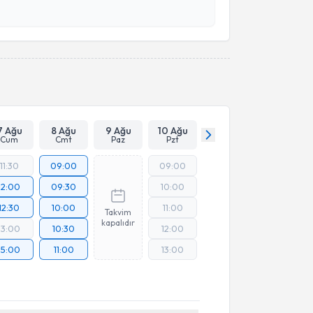
esini kabul ediyorum.
Takvim Talebini Gönder
7 Ağu
8 Ağu
9 Ağu
10 Ağu
Cum
Cmt
Paz
Pzt
11:30
09:00
09:00
12:00
09:30
10:00
12:30
10:00
11:00
Takvim
kapalıdır
13:00
10:30
12:00
15:00
11:00
13:00
akvimi Talebi