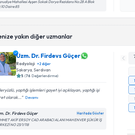
nudiye Mahallesi Ayşen Sokak Dorya Rezidans No:28 A Blok
işlenm
:10 Daire:85
enize yakın diğer uzmanlar
Uzm. Dr. Firdevs Güçer
Radyoloji
+
2
diğer
Sakarya
, Serdivan
5
(
76
Değerlendirme)
eryüzlü, yaptığı işlemleri gayet iyi açıklayan, yaptığı işi
ret olarak...
Devamı
m. Dr. Firdevs Güçer
Haritada Göster
HMET AKİF ERSOY CAD ARABACI ALANI MAH ENVER ŞÜKÜR İŞ
RKEZİ NO 23/1/118
Randevu T