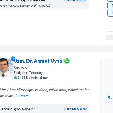
el Eskişehir Radyoloji Merkezi
Haritada Göster
ova Mh.Ulusal Egemenlik Blv. No:272/A
Randevu T
Uzm. Dr. Ahmet Uysal
Uzm. Dr. 
Size bu uzm
Radyoloji
hazırlandığ
Eskişehir
, Tepebaşı
5
(
65
Değerlendirme)
E-posta Ad
tor Ahmet Bey bilgisi ve deneyimiyle detaylı incelemeler
orumlar...
Devamı
Kişisel
. Ahmet Uysal Ultrason
Haritada Göster
okudum