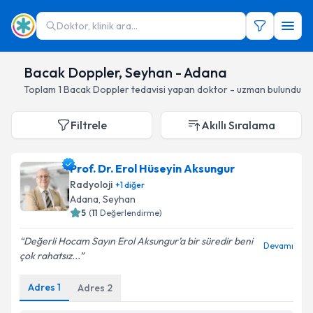
Doktor, klinik ara...
Bacak Doppler, Seyhan - Adana
Toplam
1
Bacak Doppler
tedavisi yapan doktor - uzman bulundu
Filtrele
Akıllı Sıralama
Prof. Dr. Erol Hüseyin Aksungur
Radyoloji
+
1
diğer
Adana
, Seyhan
5
(
11
Değerlendirme)
Değerli Hocam Sayın Erol Aksungur’a bir süredir beni
Devamı
çok rahatsız...
Adres
1
Adres
2