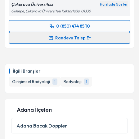
Çukurova Üniversitesi
Haritada Göster
Gültepe, Çukurova Üniversitesi Rektörlüğü, 01330
0 (850) 474 85 10
Randevu Takvimi Talebi
Randevu Talep Et
Prof. Dr. Erol Hüseyin Aksungur
için randevu
takvimi talebi oluşturun. Size bu uzmandan randevu
almanız için bir takvim hazırlandığında e-posta ile
bilgilendireceğiz.
İlgili Branşlar
E-posta Adresiniz
Girişimsel Radyoloji
Radyoloji
1
1
Adana İlçeleri
Kişisel verilerimin işlenmesine ilişkin
Aydınlatma
Metni
'ni okudum ve kişisel verilerimin belirtilen
kapsamda işlenmesini kabul ediyorum.
Adana
Bacak Doppler