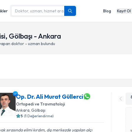
ikler
Blog
Kayıt Ol
si, Gölbaşı - Ankara
 yapan doktor - uzman bulundu
Op. Dr. Ali Murat Güllerci
Ortopedi ve Travmatoloji
Ankara
, Gölbaşı
5
(
1
Değerlendirme)
ak sırasında elimi kırdım, dış merkezde yapılan alçı