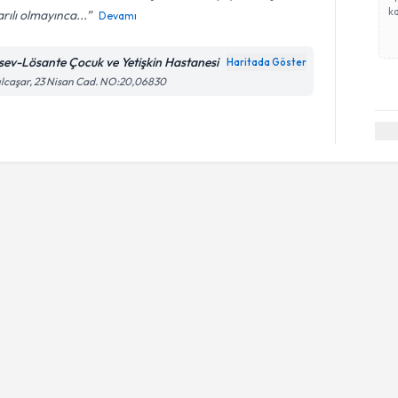
ka
rılı olmayınca...
Devamı
sev-Lösante Çocuk ve Yetişkin Hastanesi
Haritada Göster
ılcaşar, 23 Nisan Cad. NO:20,06830