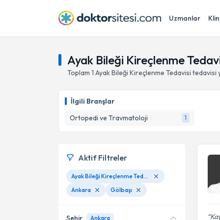
Uzmanlar
Klin
Ayak Bileği Kireçlenme Tedavi
Toplam
1
Ayak Bileği Kireçlenme Tedavisi
tedavisi
İlgili Branşlar
Ortopedi ve Travmatoloji
1
Aktif Filtreler
Ayak Bileği Kireçlenme Tedavisi
Ankara
Gölbaşı
Kay
Şehir
Ankara