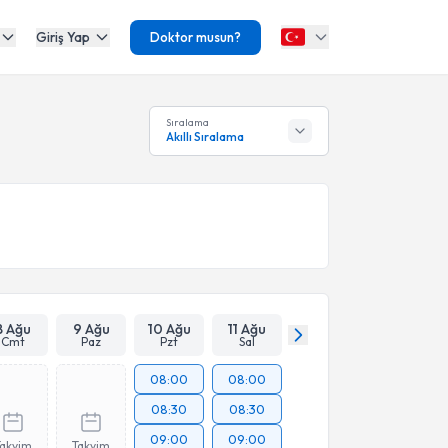
Giriş Yap
Doktor musun?
Sıralama
Akıllı Sıralama
8 Ağu
9 Ağu
10 Ağu
11 Ağu
Cmt
Paz
Pzt
Sal
08:00
08:00
08:30
08:30
09:00
09:00
Takvim
Takvim