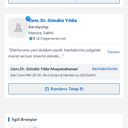
Randevu Takvimi Talebi
Uzm. Dr. Mahmut Acar
için randevu takvimi talebi
Uzm. Dr. Gündüz Yıldız
oluşturun. Size bu uzmandan randevu almanız için bir
Kardiyoloji
takvim hazırlandığında e-posta ile bilgilendireceğiz.
Manisa
, Salihli
5
(
2
Değerlendirme)
E-posta Adresiniz
Doktorumu yeni buldum sayilir hastalarina cokgüzel
Devamı
moral veriyor önemli olanda...
Uzm.Dr. Gündüz Yıldız Muayenehanesi
Haritada Göster
Kişisel verilerimin işlenmesine ilişkin
Aydınlatma
Eski Cami MH. 23. SK. No:2 Ardys İş Merkezi no.202 Salihli
Metni
'ni okudum ve kişisel verilerimin belirtilen
kapsamda işlenmesini kabul ediyorum.
Randevu Talep Et
Randevu Takvimi Talebi
Takvim Talebini Gönder
Uzm. Dr. Gündüz Yıldız
için randevu takvimi talebi
oluşturun. Size bu uzmandan randevu almanız için bir
İlgili Branşlar
takvim hazırlandığında e-posta ile bilgilendireceğiz.