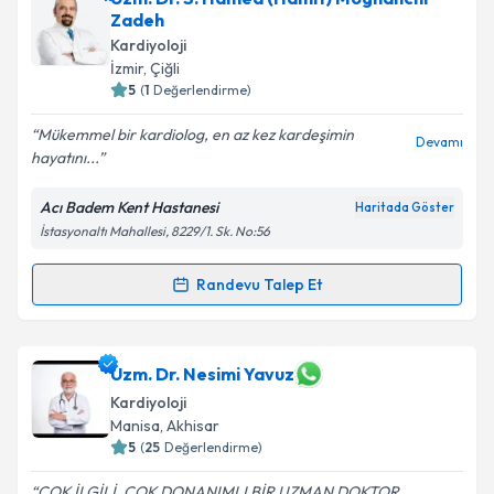
Zadeh
E-posta Adresiniz
Kardiyoloji
İzmir
, Çiğli
5
(
1
Değerlendirme)
Mükemmel bir kardiolog, en az kez kardeşimin
Devamı
Kişisel verilerimin işlenmesine ilişkin
Aydınlatma
hayatını...
Metni
'ni okudum ve kişisel verilerimin belirtilen
kapsamda işlenmesini kabul ediyorum.
Acı Badem Kent Hastanesi
Haritada Göster
İstasyonaltı Mahallesi, 8229/1. Sk. No:56
Takvim Talebini Gönder
Randevu Talep Et
Randevu Takvimi Talebi
Uzm. Dr. S. Hamed (Hamit) Moghanchi Zadeh
için
Uzm. Dr. Nesimi Yavuz
randevu takvimi talebi oluşturun. Size bu uzmandan
Kardiyoloji
randevu almanız için bir takvim hazırlandığında e-
Manisa
, Akhisar
posta ile bilgilendireceğiz.
5
(
25
Değerlendirme)
E-posta Adresiniz
ÇOK İLGİLİ, ÇOK DONANIMLI BİR UZMAN DOKTOR