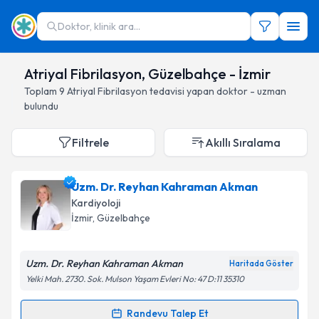
Doktor, klinik ara...
Atriyal Fibrilasyon, Güzelbahçe - İzmir
Toplam
9
Atriyal Fibrilasyon
tedavisi yapan doktor - uzman
bulundu
Filtrele
Akıllı Sıralama
Uzm. Dr. Reyhan Kahraman Akman
Kardiyoloji
İzmir
, Güzelbahçe
Uzm. Dr. Reyhan Kahraman Akman
Haritada Göster
Yelki Mah. 2730. Sok. Mulson Yaşam Evleri No: 47 D:11 35310
Randevu Talep Et