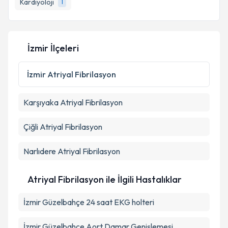
Kardiyoloji
1
E-posta Adresiniz
İzmir İlçeleri
Kişisel verilerimin işlenmesine ilişkin
Aydınlatma
Metni
'ni okudum ve kişisel verilerimin belirtilen
İzmir
Atriyal Fibrilasyon
kapsamda işlenmesini kabul ediyorum.
Karşıyaka
Atriyal Fibrilasyon
Takvim Talebini Gönder
Çiğli
Atriyal Fibrilasyon
Narlıdere
Atriyal Fibrilasyon
Atriyal Fibrilasyon ile İlgili Hastalıklar
İzmir Güzelbahçe 24 saat EKG holteri
İzmir Güzelbahçe Aort Damar Genişlemesi