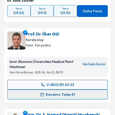
En Yakın Saatler
Metni
'ni okudum ve kişisel verilerimin belirtilen
kapsamda işlenmesini kabul ediyorum.
Yarın
Yarın
Yarın
Daha Fazla
09:00
09:15
09:30
Takvim Talebini Gönder
Prof. Dr. İlker Gül
Kardiyoloji
İzmir
, Karşıyaka
İzmir Ekonomi Üniversitesi Medical Point
Haritada Göster
Hastanesi
Yeni Girne Bulvarı, 1825. Sk. No:12, 35575
0 (850) 811 60 53
Randevu Takvimi Talebi
Randevu Talep Et
Prof. Dr. İlker Gül
için randevu takvimi talebi
oluşturun. Size bu uzmandan randevu almanız için bir
Uzm. Dr. S. Hamed (Hamit) Moghanchi
takvim hazırlandığında e-posta ile bilgilendireceğiz.