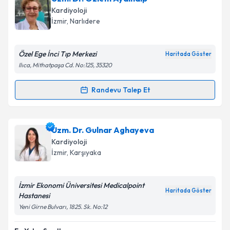
Kardiyoloji
İzmir
, Narlıdere
Özel Ege İnci Tıp Merkezi
Haritada Göster
Ilıca, Mithatpaşa Cd. No:125, 35320
Randevu Talep Et
Randevu Takvimi Talebi
Uzm. Dr. Özlem Aydınalp
için randevu takvimi talebi
Uzm. Dr. Gulnar Aghayeva
oluşturun. Size bu uzmandan randevu almanız için bir
Kardiyoloji
takvim hazırlandığında e-posta ile bilgilendireceğiz.
İzmir
, Karşıyaka
E-posta Adresiniz
İzmir Ekonomi Üniversitesi Medicalpoint
Haritada Göster
Hastanesi
Yeni Girne Bulvarı, 1825. Sk. No:12
Kişisel verilerimin işlenmesine ilişkin
Aydınlatma