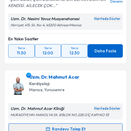
Devamı
KENDİSİ. AİLECEK ÇOK...
Uzm. Dr. Nesimi Yavuz Muayenehanesi
Haritada Göster
Kişisel verilerimin işlenmesine ilişkin
Aydınlatma
Hürriyet, 415. Sk. No: 4, 45200 Akhisar/Manisa
Metni
'ni okudum ve kişisel verilerimin belirtilen
kapsamda işlenmesini kabul ediyorum.
En Yakın Saatler
Yarın
Yarın
Yarın
Daha Fazla
11:30
12:00
12:30
Takvim Talebini Gönder
Uzm. Dr. Mahmut Acar
Kardiyoloji
Manisa
, Yunusemre
Uzm. Dr. Mahmut Acar Kliniği
Haritada Göster
MURADİYE MH. MANOLYA SK. B BLOK NO.228/2 İÇ KAPI NO 33
Randevu Talep Et