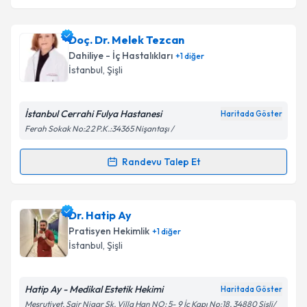
Doç. Dr. Melek Tezcan
Dahiliye - İç Hastalıkları
+
1
diğer
İstanbul
, Şişli
İstanbul Cerrahi Fulya Hastanesi
Haritada Göster
Ferah Sokak No:2 2 P.K.:34365 Nişantaşı /
Randevu Talep Et
Randevu Takvimi Talebi
Doç. Dr. Melek Tezcan
için randevu takvimi talebi
Dr. Hatip Ay
oluşturun. Size bu uzmandan randevu almanız için bir
Pratisyen Hekimlik
+
1
diğer
takvim hazırlandığında e-posta ile bilgilendireceğiz.
İstanbul
, Şişli
E-posta Adresiniz
Hatip Ay - Medikal Estetik Hekimi
Haritada Göster
Meşrutiyet, Şair Nigar Sk. Villa Han NO: 5- 9 İç Kapı No:18, 34880 Şişli/