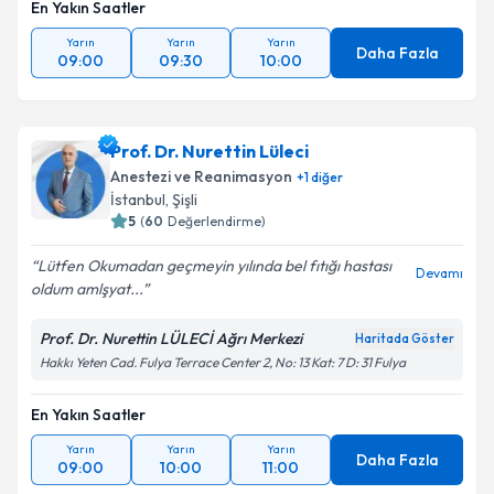
En Yakın Saatler
Yarın
Yarın
Yarın
Daha Fazla
09:00
09:30
10:00
Prof. Dr. Nurettin Lüleci
Anestezi ve Reanimasyon
+
1
diğer
İstanbul
, Şişli
5
(
60
Değerlendirme)
Lütfen Okumadan geçmeyin yılında bel fıtığı hastası
Devamı
oldum amlşyat...
Prof. Dr. Nurettin LÜLECİ Ağrı Merkezi
Haritada Göster
Hakkı Yeten Cad. Fulya Terrace Center 2, No: 13 Kat: 7 D: 31 Fulya
En Yakın Saatler
Yarın
Yarın
Yarın
Daha Fazla
09:00
10:00
11:00