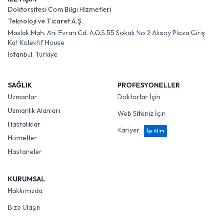
Doktorsitesi Com Bilgi Hizmetleri
Teknoloji ve Ticaret A.Ş.
Maslak Mah. Ahi Evran Cd. A.O.S 55 Sokak No:2 Aksoy Plaza Giriş
Kat Kolektif House
İstanbul, Türkiye
SAĞLIK
PROFESYONELLER
Uzmanlar
Doktorlar İçin
Uzmanlık Alanları
Web Siteniz İçin
Hastalıklar
Kariyer
İşe Alım
Hizmetler
Hastaneler
KURUMSAL
Hakkımızda
Bize Ulaşın