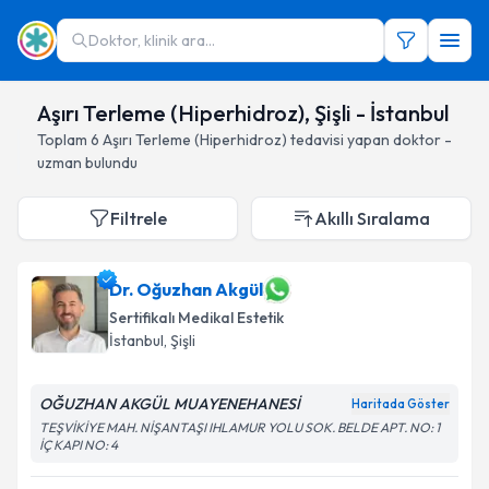
Doktor, klinik ara...
Aşırı Terleme (Hiperhidroz), Şişli - İstanbul
Toplam
6
Aşırı Terleme (Hiperhidroz)
tedavisi yapan doktor -
uzman bulundu
Filtrele
Akıllı Sıralama
Dr. Oğuzhan Akgül
Sertifikalı Medikal Estetik
İstanbul
, Şişli
OĞUZHAN AKGÜL MUAYENEHANESİ
Haritada Göster
TEŞVİKİYE MAH. NİŞANTAŞI IHLAMUR YOLU SOK. BELDE APT. NO: 1
İÇ KAPI NO: 4