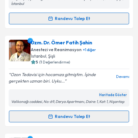
İstanbul
Kişisel verilerimin işlenmesine ilişkin
Aydınlatma
Randevu Talep Et
Metni
'ni okudum ve kişisel verilerimin belirtilen
Randevu Takvimi Talebi
kapsamda işlenmesini kabul ediyorum.
Dr. Hatip Ay
için randevu takvimi talebi oluşturun. Size
Uzm. Dr. Ömer Fatih Şahin
Takvim Talebini Gönder
bu uzmandan randevu almanız için bir takvim
Anestezi ve Reanimasyon
+
1
diğer
hazırlandığında e-posta ile bilgilendireceğiz.
İstanbul
, Şişli
5
(
1
Değerlendirme)
E-posta Adresiniz
Ozon Tedavisi için hocamıza gitmiştim. İşinde
Devamı
gerçekten uzman biri. Uyku...
Haritada Göster
Kişisel verilerimin işlenmesine ilişkin
Aydınlatma
Valikonağı caddesi, No: 69, Derya Apartmanı, Daire: 1, Kat: 1, Nişantaşı
Metni
'ni okudum ve kişisel verilerimin belirtilen
kapsamda işlenmesini kabul ediyorum.
Randevu Talep Et
Randevu Takvimi Talebi
Takvim Talebini Gönder