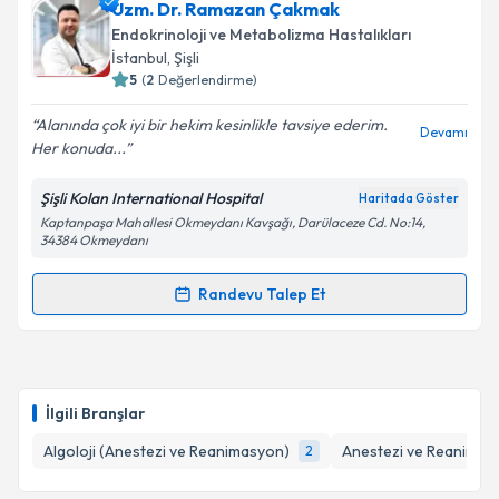
Uzm. Dr. Ömer Fatih Şahin
için randevu takvimi
Uzm. Dr. Ramazan Çakmak
talebi oluşturun. Size bu uzmandan randevu almanız
Endokrinoloji ve Metabolizma Hastalıkları
için bir takvim hazırlandığında e-posta ile
İstanbul
, Şişli
bilgilendireceğiz.
5
(
2
Değerlendirme)
E-posta Adresiniz
Alanında çok iyi bir hekim kesinlikle tavsiye ederim.
Devamı
Her konuda...
Şişli Kolan International Hospital
Haritada Göster
Kaptanpaşa Mahallesi Okmeydanı Kavşağı, Darülaceze Cd. No:14,
Kişisel verilerimin işlenmesine ilişkin
Aydınlatma
34384 Okmeydanı
Metni
'ni okudum ve kişisel verilerimin belirtilen
kapsamda işlenmesini kabul ediyorum.
Randevu Talep Et
Randevu Takvimi Talebi
Takvim Talebini Gönder
Uzm. Dr. Ramazan Çakmak
için randevu takvimi
talebi oluşturun. Size bu uzmandan randevu almanız
İlgili Branşlar
için bir takvim hazırlandığında e-posta ile
bilgilendireceğiz.
Algoloji (Anestezi ve Reanimasyon)
Anestezi ve Reanimas
2
E-posta Adresiniz