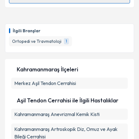
Randevu Takvimi Talebi
Op. Dr. Mustafa Kemal Gölbaşı
için randevu takvimi
talebi oluşturun. Size bu uzmandan randevu almanız
İlgili Branşlar
için bir takvim hazırlandığında e-posta ile
bilgilendireceğiz.
Ortopedi ve Travmatoloji
1
E-posta Adresiniz
Kahramanmaraş İlçeleri
Merkez
Kişisel verilerimin işlenmesine ilişkin
Aşil Tendon Cerrahisi
Aydınlatma
Metni
'ni okudum ve kişisel verilerimin belirtilen
kapsamda işlenmesini kabul ediyorum.
Aşil Tendon Cerrahisi ile İlgili Hastalıklar
Kahramanmaraş Anevrizmal Kemik Kisti
Takvim Talebini Gönder
Kahramanmaraş Artroskopik Diz, Omuz ve Ayak
Bileği Cerrahisi