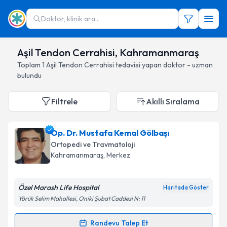
Doktor, klinik ara...
Aşil Tendon Cerrahisi, Kahramanmaraş
Toplam
1
Aşil Tendon Cerrahisi
tedavisi yapan doktor - uzman
bulundu
Filtrele
Akıllı Sıralama
Op. Dr. Mustafa Kemal Gölbaşı
Ortopedi ve Travmatoloji
Kahramanmaraş
, Merkez
Özel Marash Life Hospital
Haritada Göster
Yörük Selim Mahallesi, Oniki Şubat Caddesi N: 11
Randevu Talep Et