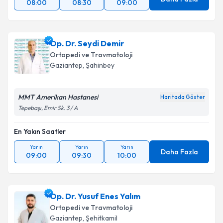
08:00
08:30
09:00
Op. Dr. Seydi Demir
Ortopedi ve Travmatoloji
Gaziantep
, Şahinbey
MMT Amerikan Hastanesi
Haritada Göster
Tepebaşı, Emir Sk. 3 / A
En Yakın Saatler
Yarın
Yarın
Yarın
Daha Fazla
09:00
09:30
10:00
Op. Dr. Yusuf Enes Yalım
Ortopedi ve Travmatoloji
Gaziantep
, Şehitkamil