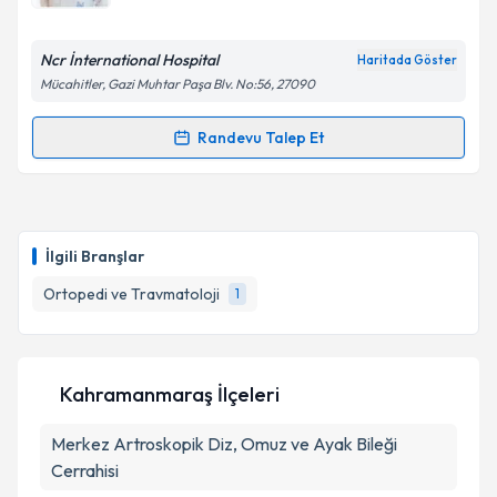
Ncr İnternational Hospital
Haritada Göster
Mücahitler, Gazi Muhtar Paşa Blv. No:56, 27090
Randevu Talep Et
Randevu Takvimi Talebi
Op. Dr. Yusuf Enes Yalım
için randevu takvimi talebi
oluşturun. Size bu uzmandan randevu almanız için bir
İlgili Branşlar
takvim hazırlandığında e-posta ile bilgilendireceğiz.
Ortopedi ve Travmatoloji
1
E-posta Adresiniz
Kahramanmaraş İlçeleri
Kişisel verilerimin işlenmesine ilişkin
Aydınlatma
Merkez
Metni
Artroskopik Diz, Omuz ve Ayak Bileği
'ni okudum ve kişisel verilerimin belirtilen
kapsamda işlenmesini kabul ediyorum.
Cerrahisi