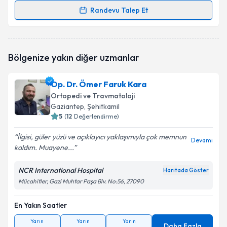
Randevu Talep Et
Randevu Takvimi Talebi
Op. Dr. Mustafa Kemal Gölbaşı
için randevu takvimi
Bölgenize yakın diğer uzmanlar
talebi oluşturun. Size bu uzmandan randevu almanız
için bir takvim hazırlandığında e-posta ile
bilgilendireceğiz.
Op. Dr. Ömer Faruk Kara
Ortopedi ve Travmatoloji
E-posta Adresiniz
Gaziantep
, Şehitkamil
5
(
12
Değerlendirme)
İlgisi, güler yüzü ve açıklayıcı yaklaşımıyla çok memnun
Devamı
kaldım. Muayene...
Kişisel verilerimin işlenmesine ilişkin
Aydınlatma
Metni
'ni okudum ve kişisel verilerimin belirtilen
kapsamda işlenmesini kabul ediyorum.
NCR International Hospital
Haritada Göster
Mücahitler, Gazi Muhtar Paşa Blv. No:56, 27090
Takvim Talebini Gönder
En Yakın Saatler
Yarın
Yarın
Yarın
Daha Fazla