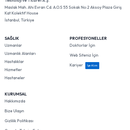
Teknoloji ve Ticaret A.Ş.
Maslak Mah. Ahi Evran Cd. A.O.S 55 Sokak No:2 Aksoy Plaza Giriş
Kat Kolektif House
İstanbul, Türkiye
SAĞLIK
PROFESYONELLER
Uzmanlar
Doktorlar İçin
Uzmanlık Alanları
Web Siteniz İçin
Hastalıklar
Kariyer
İşe Alım
Hizmetler
Hastaneler
KURUMSAL
Hakkımızda
Bize Ulaşın
Gizlilik Politikası