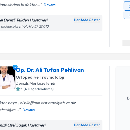
anesindeki bi doktor...
Devamı
el Denizli Tekden Hastanesi
Haritada Göster
atdede, Karcı Yolu No:57, 20010
Randevu T
Op. Dr. Al
Op. Dr. Ali Tufan Pehlivan
oluşturun. 
Ortopedi ve Travmatoloji
hazırlandığ
Denizli
, Merkezefendi
5
(
4
Değerlendirme)
E-posta Ad
B
tor beye , el bileğimin kist ameliyatı ve diz
tsızlığım...
Devamı
Kişisel
okudum
nizli Özel Sağlık Hastanesi
Haritada Göster