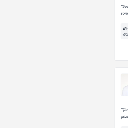
Sua
sonr
Bi
Gül
Ço
güze