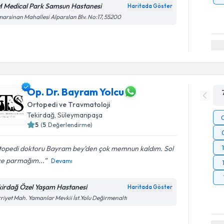
 Medical Park Samsun Hastanesi
Haritada Göster
arsinan Mahallesi Alparslan Blv. No:17, 55200
Op. Dr. Bayram Yolcu
Ortopedi ve Travmatoloji
Tekirdağ
, Süleymanpaşa
5
(
5
Değerlendirme)
topedi doktoru Bayram bey’den çok memnun kaldım. Sol
çe parmağım...
Devamı
kirdağ Özel Yaşam Hastanesi
Haritada Göster
riyet Mah. Yamanlar Mevkii İst.Yolu Değirmenaltı