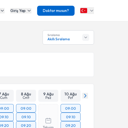
Giriş Yap
Doktor musun?
Sıralama
Akıllı Sıralama
7 Ağu
8 Ağu
9 Ağu
10 Ağu
Cum
Cmt
Paz
Pzt
09:00
09:00
09:00
09:10
09:10
09:10
09:20
09:20
09:20
Takvim