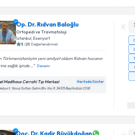
Op. Dr. Rıdvan Baloğlu
Ortopedi ve Travmatoloji
İstanbul
, Esenyurt
5
(
25
Değerlendirme)
n Türkmenistanlıyim yeni amilyet oldum Ridvan hocanın
rine sağlık işinde...
Devamı
el Medihaus Cerrahi Tıp Merkezi
Haritada Göster
elyurt, Yavuz Sultan Selim Blv. No:9, 34515 Beylikdüzü OSB
Doç. Dr. Kadir Büyükdoğan