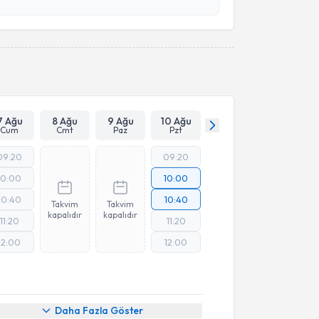
esini kabul ediyorum.
Takvim Talebini Gönder
7 Ağu
8 Ağu
9 Ağu
10 Ağu
Cum
Cmt
Paz
Pzt
09:20
09:20
10:00
10:00
10:40
10:40
Takvim
Takvim
kapalıdır
kapalıdır
11:20
11:20
12:00
12:00
Daha Fazla Göster