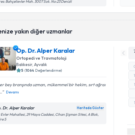
işlenm
es: Bahçelievler Mah. 3007 Sok. No:23 Denizli
enize yakın diğer uzmanlar
Op. Dr. Alper Karalar
Ortopedi ve Travmatoloji
Balıkesir
, Ayvalık
5
(
1064
Değerlendirme)
er bey branşında uzman, mükemmel bir hekim, sırt ağrısı
..
Devamı
. Dr. Alper Karalar
Haritada Göster
 Evler Mahallesi, 29 Mayıs Caddesi, Cihan Şişman Sitesi, A Blok,
re 5