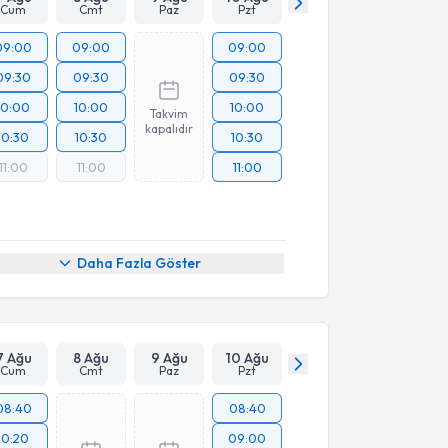
Cum
Cmt
Paz
Pzt
09:00
09:00
09:00
09:30
09:30
09:30
10:00
10:00
10:00
Takvim
kapalıdır
10:30
10:30
10:30
11:00
11:00
11:00
Daha Fazla Göster
7 Ağu
8 Ağu
9 Ağu
10 Ağu
Cum
Cmt
Paz
Pzt
08:40
08:40
10:20
09:00