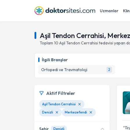
Uzmanlar
Klin
Aşil Tendon Cerrahisi, Merkez
Toplam
10
Aşil Tendon Cerrahisi
tedavisi yapan d
İlgili Branşlar
Ortopedi ve Travmatoloji
2
Aktif Filtreler
Aşil Tendon Cerrahisi
Denizli
Merkezefendi
Tey
Şehir
Denizli