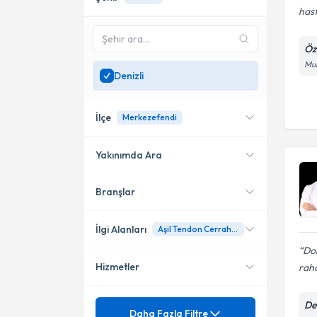
hast
Öz
Mur
Denizli
İlçe
Merkezefendi
Yakınımda Ara
Branşlar
Konumuma yakın uzmanları
Merkezefendi
göster
İlgi Alanları
Aşil Tendon Cerrahisi
Dok
Hizmetler
raha
Ortopedi ve Travmatoloji
Mezuniyet
De
Acl (Ön Çapraz Bağ) Yırtığı
Daha Fazla Filtre