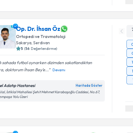
Op. Dr. İhsan Öz
Ortopedi ve Travmatoloji
Sakarya
, Serdivan
5
(
56
Değerlendirme)
ı sahada futbol oynarken dizimden sakatlandıktan
a, doktorum İhsan Bey’e...
Devamı
el Adatıp Hastanesi
Haritada Göster
iklal, İstiklal Mahallesi Şehit Mehmet Karabaşoğlu Caddesi, No.67,
ımpaşa Yolu Üzeri