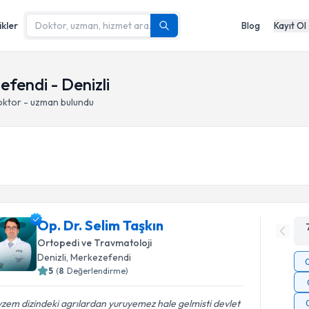
ikler
Blog
Kayıt Ol
efendi - Denizli
oktor - uzman bulundu
Op. Dr. Selim Taşkın
Ortopedi ve Travmatoloji
Denizli
, Merkezefendi
5
(
8
Değerlendirme)
zem dizindeki agrılardan yuruyemez hale gelmisti devlet