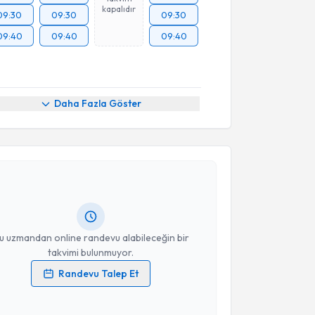
kapalıdır
09:30
09:30
09:30
09:40
09:40
09:40
Daha Fazla Göster
akvimi Talebi
i Tufan Pehlivan
için randevu takvimi talebi
Size bu uzmandan randevu almanız için bir takvim
ında e-posta ile bilgilendireceğiz.
resiniz
u uzmandan online randevu alabileceğin bir
takvimi bulunmuyor.
Randevu Talep Et
 verilerimin işlenmesine ilişkin
Aydınlatma Metni
'ni
 ve kişisel verilerimin belirtilen kapsamda