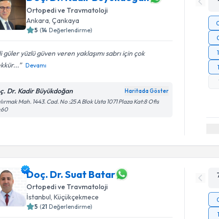
Ortopedi ve Travmatoloji
Ankara
, Çankaya
5
(
14
Değerlendirme)
ili güler yüzlü güven veren yaklaşımı sabrı için çok
kkür...
Devamı
ç. Dr. Kadir Büyükdoğan
Haritada Göster
ılırmak Mah. 1443. Cad. No :25 A Blok Usta 1071 Plaza Kat:8 Ofis
:60
Doç. Dr. Suat Batar
Ortopedi ve Travmatoloji
İstanbul
, Küçükçekmece
5
(
21
Değerlendirme)