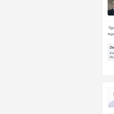
İlg
teşe
Do
Kız
No