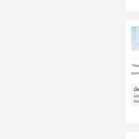
Hal
sonr
Öz
İst
Kaz