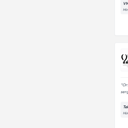
VM
Mim
Or
ser
Te
Hür