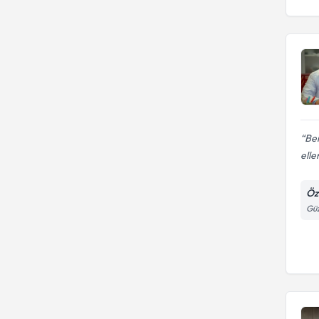
Be
elle
Öz
Güz