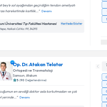
t bey’e sol ayağımdan geçirdiğim tendon ameliyatı
ası hareketimde kısıtlılık...
Devamı
runi Üniversitesi Tıp Fakültesi Hastanesi
Haritada Göster
tepe, Halkalı Cd No: 99, 34295
Op. Dr. Atakan Telatar
Ortopedi ve Travmatoloji
Samsun
, Atakum
5
(
90
Değerlendirme)
cuğumun en sevdiği doktor asla korkutmadan ve çok
l yerınde...
Devamı