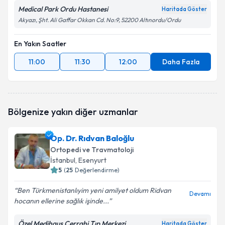
Medical Park Ordu Hastanesi
Haritada Göster
Akyazı, Şht. Ali Gaffar Okkan Cd. No:9, 52200 Altınordu/Ordu
En Yakın Saatler
11:00
11:30
12:00
Daha Fazla
Bölgenize yakın diğer uzmanlar
Op. Dr. Rıdvan Baloğlu
Ortopedi ve Travmatoloji
İstanbul
, Esenyurt
5
(
25
Değerlendirme)
Ben Türkmenistanlıyim yeni amilyet oldum Ridvan
Devamı
hocanın ellerine sağlık işinde...
Özel Medihaus Cerrahi Tıp Merkezi
Haritada Göster