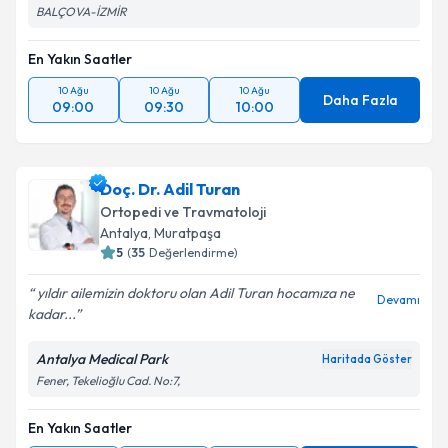
BALÇOVA-İZMİR
En Yakın Saatler
10 Ağu
10 Ağu
10 Ağu
Daha Fazla
09:00
09:30
10:00
Doç. Dr. Adil Turan
Ortopedi ve Travmatoloji
Antalya
, Muratpaşa
5
(
35
Değerlendirme)
yıldır ailemizin doktoru olan Adil Turan hocamıza ne
Devamı
kadar...
Antalya Medical Park
Haritada Göster
Fener, Tekelioğlu Cad. No:7,
En Yakın Saatler