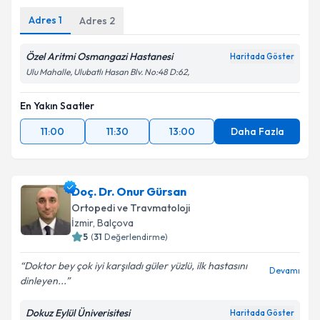
Adres
1
Adres
2
Özel Aritmi Osmangazi Hastanesi
Haritada Göster
Ulu Mahalle, Ulubatlı Hasan Blv. No:48 D:62,
En Yakın Saatler
11:00
11:30
13:00
Daha Fazla
Doç. Dr. Onur Gürsan
Ortopedi ve Travmatoloji
İzmir
, Balçova
5
(
31
Değerlendirme)
Doktor bey çok iyi karşıladı güler yüzlü, ilk hastasını
Devamı
dinleyen...
Dokuz Eylül Üniverisitesi
Haritada Göster