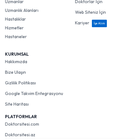
Uzmanlar
Doktorlar İçin
Uzmanlık Alanları
Web Siteniz İçin
Hastalıklar
Kariyer
İşe Alım
Hizmetler
Hastaneler
KURUMSAL
Hakkımızda
Bize Ulaşın
Gizlilik Politikası
Google Takvim Entegrasyonu
Site Haritası
PLATFORMLAR
Doktorsitesi.com
Doktorsitesi.az