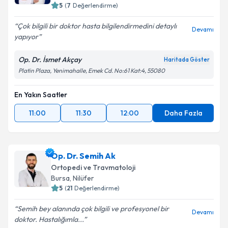
5
(
7
Değerlendirme)
Çok bilgili bir doktor hasta bilgilendirmedini detaylı
Devamı
yapıyor
Op. Dr. İsmet Akçay
Haritada Göster
Platin Plaza, Yenimahalle, Emek Cd. No:61 Kat:4, 55080
En Yakın Saatler
11:00
11:30
12:00
Daha Fazla
Op. Dr. Semih Ak
Ortopedi ve Travmatoloji
Bursa
, Nilüfer
5
(
21
Değerlendirme)
Semih bey alanında çok bilgili ve profesyonel bir
Devamı
doktor. Hastalığımla...