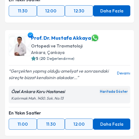
11:30
12:00
12:30
Daha Fazla
Prof. Dr. Mustafa Akkaya
Ortopedi ve Travmatoloji
Ankara
, Çankaya
5
(
20
Değerlendirme)
Gerçekten yapmış olduğu ameliyat ve sonrasındaki
Devamı
süreçte bizzat kendisinin alakadar...
Özel Ankara Koru Hastanesi
Haritada Göster
Kızılırmak Mah. 1450. Sok. No:13
En Yakın Saatler
11:00
11:30
12:00
Daha Fazla