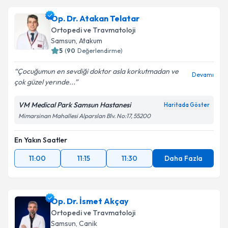
Op. Dr. Atakan Telatar
Ortopedi ve Travmatoloji
Samsun
, Atakum
5
(
90
Değerlendirme)
Çocuğumun en sevdiği doktor asla korkutmadan ve
Devamı
çok güzel yerınde...
VM Medical Park Samsun Hastanesi
Haritada Göster
Mimarsinan Mahallesi Alparslan Blv. No:17, 55200
En Yakın Saatler
11:00
11:15
11:30
Daha Fazla
Op. Dr. İsmet Akçay
Ortopedi ve Travmatoloji
Samsun
, Canik