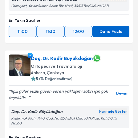
Güzelyurt, Yavuz Sultan Selim Blv. No:9, 34515 Beylikdüzü OSB
En Yakın Saatler
11:00
11:30
12:00
Daha Fazla
Doç. Dr. Kadir Büyükdoğan
Ortopedi ve Travmatoloji
Ankara
, Çankaya
5
(
14
Değerlendirme)
İlgili güler yüzlü güven veren yaklaşımı sabrı için çok
Devamı
teşekkür...
Doç. Dr. Kadir Büyükdoğan
Haritada Göster
Kızılırmak Mah. 1443. Cad. No :25 A Blok Usta 1071 Plaza Kat:8 Ofis
No:60
En Yakın Saatler