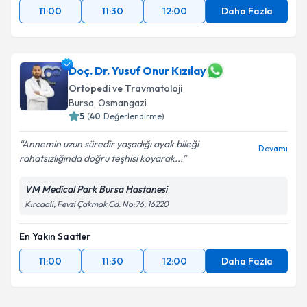
11:00
11:30
12:00
Daha Fazla
Doç. Dr. Yusuf Onur Kızılay
Ortopedi ve Travmatoloji
Bursa
, Osmangazi
5
(
40
Değerlendirme)
Annemin uzun süredir yaşadığı ayak bileği
Devamı
rahatsızlığında doğru teşhisi koyarak...
VM Medical Park Bursa Hastanesi
Kırcaali, Fevzi Çakmak Cd. No:76, 16220
En Yakın Saatler
11:00
11:30
12:00
Daha Fazla