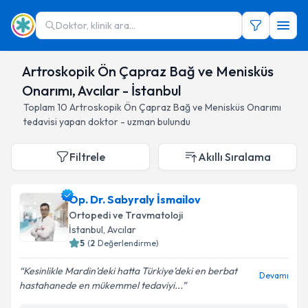
Doktor, klinik ara...
Artroskopik Ön Çapraz Bağ ve Menisküs
Onarımı, Avcılar - İstanbul
Toplam
10
Artroskopik Ön Çapraz Bağ ve Menisküs Onarımı
tedavisi yapan doktor - uzman bulundu
Filtrele
Akıllı Sıralama
Op. Dr. Sabyraly İsmailov
Ortopedi ve Travmatoloji
İstanbul
, Avcılar
5
(
2
Değerlendirme)
Kesinlikle Mardin’deki hatta Türkiye’deki en berbat
Devamı
hastahanede en mükemmel tedaviyi...