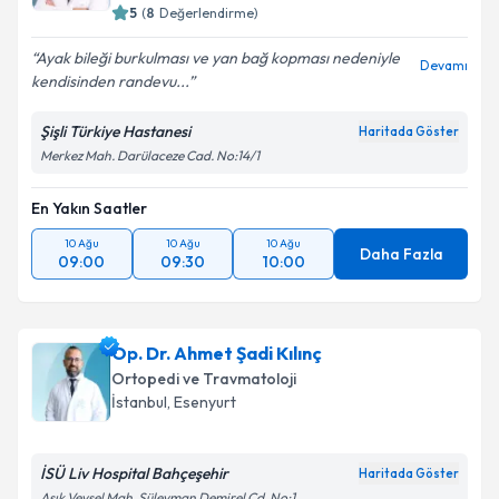
E-posta Adresiniz
5
(
8
Değerlendirme)
Ayak bileği burkulması ve yan bağ kopması nedeniyle
Devamı
kendisinden randevu...
Kişisel verilerimin işlenmesine ilişkin
Aydınlatma
Şişli Türkiye Hastanesi
Haritada Göster
Metni
'ni okudum ve kişisel verilerimin belirtilen
Merkez Mah. Darülaceze Cad. No:14/1
kapsamda işlenmesini kabul ediyorum.
En Yakın Saatler
Takvim Talebini Gönder
10 Ağu
10 Ağu
10 Ağu
Daha Fazla
09:00
09:30
10:00
Op. Dr. Ahmet Şadi Kılınç
Ortopedi ve Travmatoloji
İstanbul
, Esenyurt
İSÜ Liv Hospital Bahçeşehir
Haritada Göster
Aşık Veysel Mah, Süleyman Demirel Cd. No:1