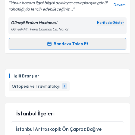
Yavuz hocam ilgisi bilgisi açıklayıcı cevaplarıyla gönül
Devamı
rahatlığıyla tercih edebileceğiniz...
Güneşli Erdem Hastanesi
Haritada Göster
Güneşli Mh. Fevzi Çakmak Cd. No:72
Randevu Talep Et
Randevu Takvimi Talebi
Prof. Dr. Yavuz Selim Kabukçuoğlu
için randevu
takvimi talebi oluşturun. Size bu uzmandan randevu
İlgili Branşlar
almanız için bir takvim hazırlandığında e-posta ile
bilgilendireceğiz.
Ortopedi ve Travmatoloji
1
E-posta Adresiniz
İstanbul İlçeleri
Kişisel verilerimin işlenmesine ilişkin
Aydınlatma
İstanbul
Artroskopik Ön Çapraz Bağ ve
Metni
'ni okudum ve kişisel verilerimin belirtilen