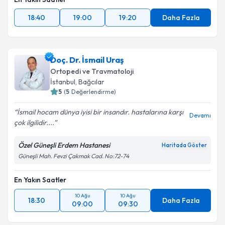
18:40
19:00
19:20
Daha Fazla
Doç. Dr. İsmail Uraş
Ortopedi ve Travmatoloji
İstanbul
, Bağcılar
5
(
5
Değerlendirme)
İsmail hocam dünya iyisi bir insandır. hastalarına karşı
Devamı
çok ilgilidir....
Özel Güneşli Erdem Hastanesi
Haritada Göster
Güneşli Mah. Fevzi Çakmak Cad. No:72-74
En Yakın Saatler
10 Ağu
10 Ağu
18:30
Daha Fazla
09:00
09:30