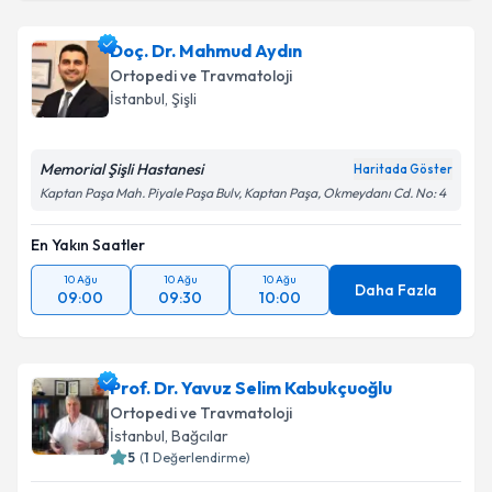
Doç. Dr. Mahmud Aydın
Ortopedi ve Travmatoloji
İstanbul
, Şişli
Memorial Şişli Hastanesi
Haritada Göster
Kaptan Paşa Mah. Piyale Paşa Bulv, Kaptan Paşa, Okmeydanı Cd. No: 4
En Yakın Saatler
10 Ağu
10 Ağu
10 Ağu
Daha Fazla
09:00
09:30
10:00
Prof. Dr. Yavuz Selim Kabukçuoğlu
Ortopedi ve Travmatoloji
İstanbul
, Bağcılar
5
(
1
Değerlendirme)