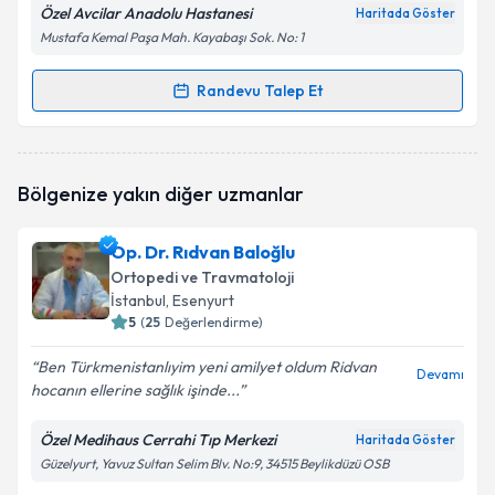
Özel Avcilar Anadolu Hastanesi
Haritada Göster
Mustafa Kemal Paşa Mah. Kayabaşı Sok. No: 1
Randevu Talep Et
Randevu Takvimi Talebi
Op. Dr. Sabyraly İsmailov
için randevu takvimi talebi
Bölgenize yakın diğer uzmanlar
oluşturun. Size bu uzmandan randevu almanız için bir
takvim hazırlandığında e-posta ile bilgilendireceğiz.
Op. Dr. Rıdvan Baloğlu
E-posta Adresiniz
Ortopedi ve Travmatoloji
İstanbul
, Esenyurt
5
(
25
Değerlendirme)
Ben Türkmenistanlıyim yeni amilyet oldum Ridvan
Kişisel verilerimin işlenmesine ilişkin
Aydınlatma
Devamı
hocanın ellerine sağlık işinde...
Metni
'ni okudum ve kişisel verilerimin belirtilen
kapsamda işlenmesini kabul ediyorum.
Özel Medihaus Cerrahi Tıp Merkezi
Haritada Göster
Güzelyurt, Yavuz Sultan Selim Blv. No:9, 34515 Beylikdüzü OSB
Takvim Talebini Gönder