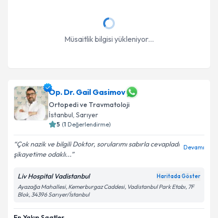
Müsaitlik bilgisi yükleniyor...
Op. Dr. Gail Gasimov
Ortopedi ve Travmatoloji
İstanbul
, Sarıyer
5
(
1
Değerlendirme)
Çok nazik ve bilgili Doktor, sorularımı sabırla cevapladı
Devamı
şikayetime odaklı...
Liv Hospital Vadistanbul
Haritada Göster
Ayazağa Mahallesi, Kemerburgaz Caddesi, Vadistanbul Park Etabı, 7F
Blok, 34396 Sarıyer/İstanbul
En Yakın Saatler