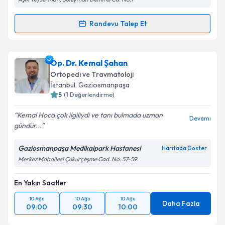
Randevu Talep Et
Randevu Takvimi Talebi
Op. Dr. Ahmet Şadi Kılınç
için randevu takvimi talebi
Op. Dr. Kemal Şahan
oluşturun. Size bu uzmandan randevu almanız için bir
Ortopedi ve Travmatoloji
takvim hazırlandığında e-posta ile bilgilendireceğiz.
İstanbul
, Gaziosmanpaşa
5
(
1
Değerlendirme)
E-posta Adresiniz
Kemal Hoca çok ilgiliydi ve tanı bulmada uzman
Devamı
gündür...
Gaziosmanpaşa Medikalpark Hastanesi
Haritada Göster
Kişisel verilerimin işlenmesine ilişkin
Aydınlatma
Merkez Mahallesi Çukurçeşme Cad. No: 57-59
Metni
'ni okudum ve kişisel verilerimin belirtilen
kapsamda işlenmesini kabul ediyorum.
En Yakın Saatler
10 Ağu
10 Ağu
10 Ağu
Takvim Talebini Gönder
Daha Fazla
09:00
09:30
10:00