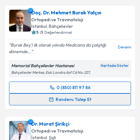
Doç. Dr. Mehmet Burak Yalçın
Ortopedi ve Travmatoloji
İstanbul
, Bahçelievler
5
(
5
Değerlendirme)
Burak Bey’i ilk olarak yılında Medicana da çalıştığı
Devamı
dönemde...
Memorial Bahçelievler Hastanesi
Haritada Göster
Bahçelievler Merkez, Eski Londra Asf Cd No: 227,
0 (850) 811 97 86
Randevu Takvimi Talebi
Randevu Talep Et
Doç. Dr. Mehmet Burak Yalçın
için randevu takvimi
talebi oluşturun. Size bu uzmandan randevu almanız
Dr. Murat Şirikçi
için bir takvim hazırlandığında e-posta ile
bilgilendireceğiz.
Ortopedi ve Travmatoloji
İstanbul
, Şişli