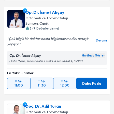
Op. Dr. İsmet Akçay
Ortopedi ve Travmatoloji
Samsun
, Canik
5
(
7
Değerlendirme)
Çok bilgili bir doktor hasta bilgilendirmedini detaylı
Devamı
yapıyor
Op. Dr. İsmet Akçay
Haritada Göster
Platin Plaza, Yenimahalle, Emek Cd. No:61 Kat:4, 55080
En Yakın Saatler
11 Ağu
11 Ağu
11 Ağu
Daha Fazla
11:00
11:30
12:00
Doç. Dr. Adil Turan
Ortopedi ve Travmatoloji