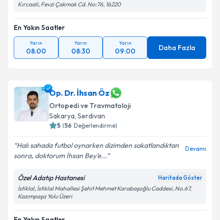
Kırcaali, Fevzi Çakmak Cd. No:76, 16220
En Yakın Saatler
Yarın
Yarın
Yarın
Daha Fazla
08:00
08:30
09:00
Op. Dr. İhsan Öz
Ortopedi ve Travmatoloji
Sakarya
, Serdivan
5
(
56
Değerlendirme)
Halı sahada futbol oynarken dizimden sakatlandıktan
Devamı
sonra, doktorum İhsan Bey’e...
Özel Adatıp Hastanesi
Haritada Göster
İstiklal, İstiklal Mahallesi Şehit Mehmet Karabaşoğlu Caddesi, No.67,
Kazımpaşa Yolu Üzeri
En Yakın Saatler