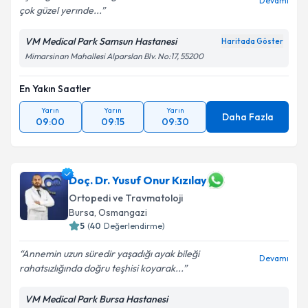
Devamı
çok güzel yerınde...
VM Medical Park Samsun Hastanesi
Haritada Göster
Mimarsinan Mahallesi Alparslan Blv. No:17, 55200
En Yakın Saatler
Yarın
Yarın
Yarın
Daha Fazla
09:00
09:15
09:30
Doç. Dr. Yusuf Onur Kızılay
Ortopedi ve Travmatoloji
Bursa
, Osmangazi
5
(
40
Değerlendirme)
Annemin uzun süredir yaşadığı ayak bileği
Devamı
rahatsızlığında doğru teşhisi koyarak...
VM Medical Park Bursa Hastanesi