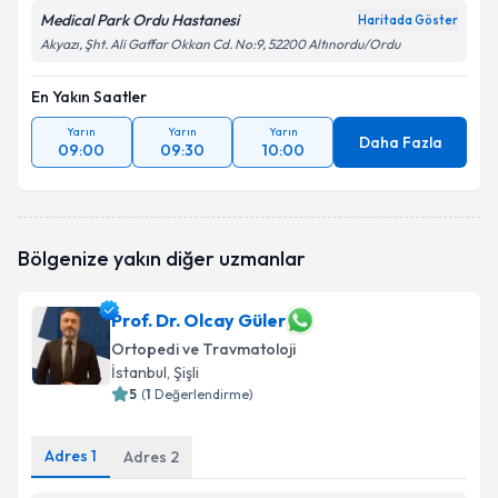
Medical Park Ordu Hastanesi
Haritada Göster
Akyazı, Şht. Ali Gaffar Okkan Cd. No:9, 52200 Altınordu/Ordu
En Yakın Saatler
Yarın
Yarın
Yarın
Daha Fazla
09:00
09:30
10:00
Bölgenize yakın diğer uzmanlar
Prof. Dr. Olcay Güler
Ortopedi ve Travmatoloji
İstanbul
, Şişli
5
(
1
Değerlendirme)
Adres
1
Adres
2