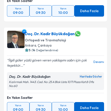
En Yakın Saatler
Yarın
Yarın
Yarın
Daha Fazla
09:00
09:30
10:00
Doç. Dr. Kadir Büyükdoğan
Ortopedi ve Travmatoloji
Ankara
, Çankaya
5
(
14
Değerlendirme)
İlgili güler yüzlü güven veren yaklaşımı sabrı için çok
Devamı
teşekkür...
Doç. Dr. Kadir Büyükdoğan
Haritada Göster
Kızılırmak Mah. 1443. Cad. No :25 A Blok Usta 1071 Plaza Kat:8 Ofis
No:60
En Yakın Saatler
Yarın
Yarın
Yarın
Daha Fazla
09:00
09:30
10:00