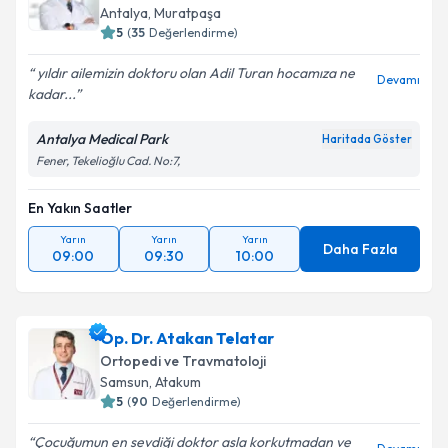
Antalya
, Muratpaşa
5
(
35
Değerlendirme)
yıldır ailemizin doktoru olan Adil Turan hocamıza ne
Devamı
kadar...
Antalya Medical Park
Haritada Göster
Fener, Tekelioğlu Cad. No:7,
En Yakın Saatler
Yarın
Yarın
Yarın
Daha Fazla
09:00
09:30
10:00
Op. Dr. Atakan Telatar
Ortopedi ve Travmatoloji
Samsun
, Atakum
5
(
90
Değerlendirme)
Çocuğumun en sevdiği doktor asla korkutmadan ve