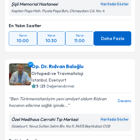
Şişli Memorial Hastanesi
Haritada Göster
Kaptan Paşa Mah. Piyale Paşa Bulv, Okmeydanı Cd. No: 4
En Yakın Saatler
Yarın
Yarın
Yarın
Daha Fazla
10:00
10:30
11:00
Op. Dr. Rıdvan Baloğlu
Ortopedi ve Travmatoloji
İstanbul
, Esenyurt
5
(
25
Değerlendirme)
Ben Türkmenistanlıyim yeni amilyet oldum Ridvan
Devamı
hocanın ellerine sağlık işinde...
Özel Medihaus Cerrahi Tıp Merkezi
Haritada Göster
Güzelyurt, Yavuz Sultan Selim Blv. No:9, 34515 Beylikdüzü OSB