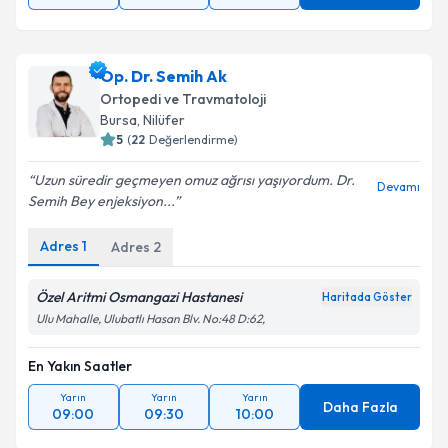
Op. Dr. Semih Ak
Ortopedi ve Travmatoloji
Bursa
, Nilüfer
5
(
22
Değerlendirme)
Uzun süredir geçmeyen omuz ağrısı yaşıyordum. Dr.
Devamı
Semih Bey enjeksiyon...
Adres
1
Adres
2
Özel Aritmi Osmangazi Hastanesi
Haritada Göster
Ulu Mahalle, Ulubatlı Hasan Blv. No:48 D:62,
En Yakın Saatler
Yarın
Yarın
Yarın
Daha Fazla
09:00
09:30
10:00