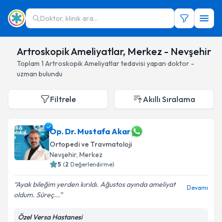
Doktor, klinik ara...
Artroskopik Ameliyatlar, Merkez - Nevşehir
Toplam
1
Artroskopik Ameliyatlar
tedavisi yapan doktor -
uzman bulundu
Filtrele
Akıllı Sıralama
Op. Dr. Mustafa Akar
Ortopedi ve Travmatoloji
Nevşehir
, Merkez
5
(
2
Değerlendirme)
Ayak bileğim yerden kırıldı. Ağustos ayında ameliyat
Devamı
oldum. Süreç...
Özel Versa Hastanesi