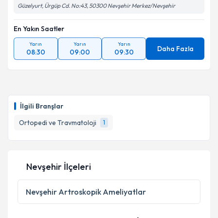
Güzelyurt, Ürgüp Cd. No:43, 50300 Nevşehir Merkez/Nevşehir
En Yakın Saatler
Yarın
Yarın
Yarın
Daha Fazla
08:30
09:00
09:30
İlgili Branşlar
Ortopedi ve Travmatoloji
1
Nevşehir İlçeleri
Nevşehir
Artroskopik Ameliyatlar