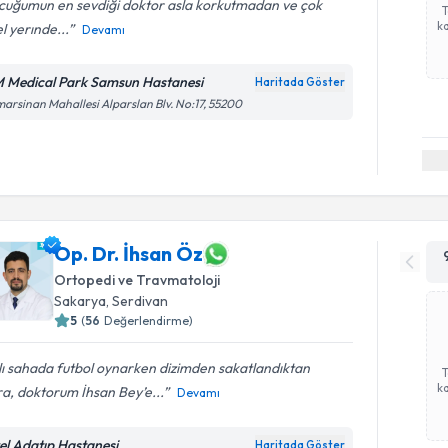
cuğumun en sevdiği doktor asla korkutmadan ve çok
ka
l yerınde...
Devamı
 Medical Park Samsun Hastanesi
Haritada Göster
arsinan Mahallesi Alparslan Blv. No:17, 55200
Op. Dr. İhsan Öz
Ortopedi ve Travmatoloji
Sakarya
, Serdivan
5
(
56
Değerlendirme)
ı sahada futbol oynarken dizimden sakatlandıktan
ka
a, doktorum İhsan Bey’e...
Devamı
el Adatıp Hastanesi
Haritada Göster