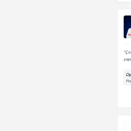
Çok
yap
Op
Pla