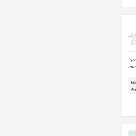
Çok
mem
Me
Aky