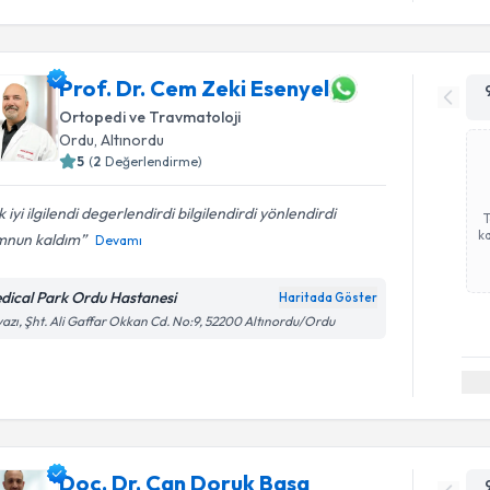
Prof. Dr. Cem Zeki Esenyel
Ortopedi ve Travmatoloji
Ordu
, Altınordu
5
(
2
Değerlendirme)
 iyi ilgilendi degerlendirdi bilgilendirdi yönlendirdi
ka
nun kaldım
Devamı
dical Park Ordu Hastanesi
Haritada Göster
azı, Şht. Ali Gaffar Okkan Cd. No:9, 52200 Altınordu/Ordu
Doç. Dr. Can Doruk Basa