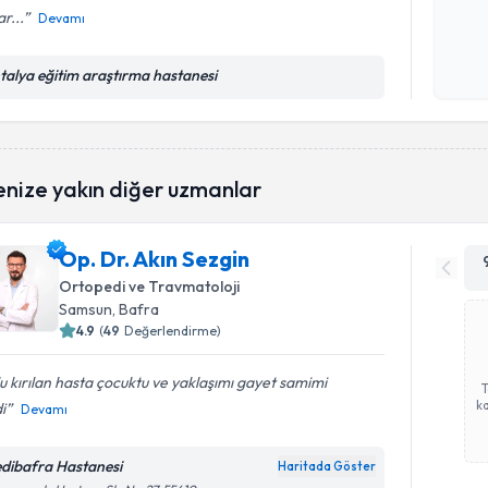
r...
Devamı
Kişisel
okudum
talya eğitim araştırma hastanesi
işlenm
enize yakın diğer uzmanlar
Op. Dr. Akın Sezgin
Ortopedi ve Travmatoloji
Samsun
, Bafra
4.9
(
49
Değerlendirme)
u kırılan hasta çocuktu ve yaklaşımı gayet samimi
ka
di
Devamı
dibafra Hastanesi
Haritada Göster