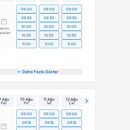
09:00
09:00
09:00
09:30
09:30
09:30
10:00
10:00
10:00
Takvim
palıdır
10:30
10:30
10:30
11:00
11:00
11:00
Daha Fazla Göster
9 Ağu
10 Ağu
11 Ağu
12 Ağu
Paz
Pzt
Sal
Çar
09:00
09:00
09:00
09:15
09:15
09:15