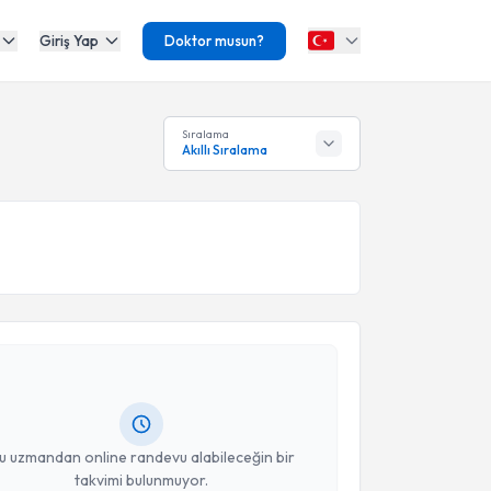
Giriş Yap
Doktor musun?
Sıralama
Akıllı Sıralama
akvimi Talebi
Sadullah Turhan
için randevu takvimi talebi
Size bu uzmandan randevu almanız için bir takvim
ında e-posta ile bilgilendireceğiz.
resiniz
u uzmandan online randevu alabileceğin bir
takvimi bulunmuyor.