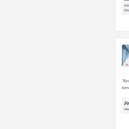
İst
Kaz
Aya
ken
Şi
Mer