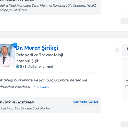
iklal, İstiklal Mahallesi Şehit Mehmet Karabaşoğlu Caddesi, No.67,
ımpaşa Yolu Üzeri
Dr. Murat Şirikçi
Ortopedi ve Travmatoloji
İstanbul
, Şişli
5
(
8
Değerlendirme)
k bileği burkulması ve yan bağ kopması nedeniyle
ka
disinden randevu...
Devamı
şli Türkiye Hastanesi
Haritada Göster
kez Mah. Darülaceze Cad. No:14/1