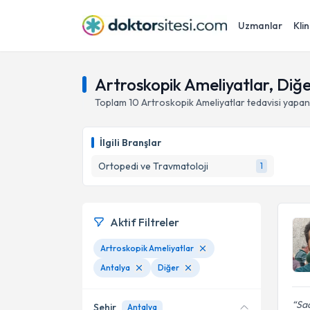
Uzmanlar
Klin
Artroskopik Ameliyatlar, Diğe
Toplam
10
Artroskopik Ameliyatlar
tedavisi yapa
İlgili Branşlar
Ortopedi ve Travmatoloji
1
Aktif Filtreler
Artroskopik Ameliyatlar
Antalya
Diğer
Sad
Şehir
Antalya