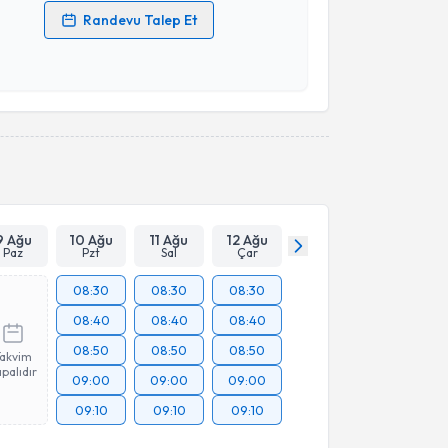
Randevu Talep Et
 verilerimin işlenmesine ilişkin
Aydınlatma Metni
'ni
 ve kişisel verilerimin belirtilen kapsamda
esini kabul ediyorum.
Takvim Talebini Gönder
9 Ağu
10 Ağu
11 Ağu
12 Ağu
Paz
Pzt
Sal
Çar
08:30
08:30
08:30
08:40
08:40
08:40
08:50
08:50
08:50
Takvim
palıdır
09:00
09:00
09:00
09:10
09:10
09:10