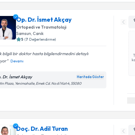
Op. Dr. İsmet Akçay
Ortopedi ve Travmatoloji
Samsun
, Canik
5
(
7
Değerlendirme)
 bilgili bir doktor hasta bilgilendirmedini detaylı
ka
ıyor
Devamı
. Dr. İsmet Akçay
Haritada Göster
tin Plaza, Yenimahalle, Emek Cd. No:61 Kat:4, 55080
Doç. Dr. Adil Turan