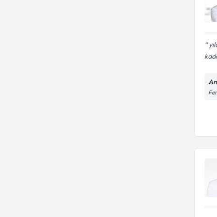
yıl
kada
An
Fen