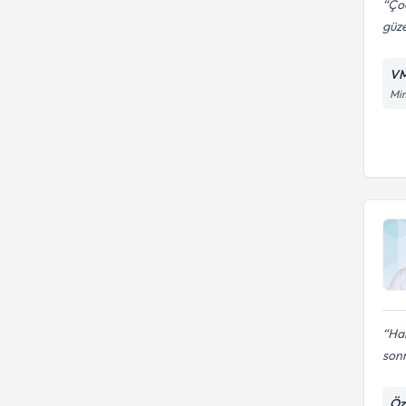
Ço
güze
VM
Mim
Hal
sonr
Öz