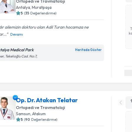
Ortopedi ve Travmatoloji
Antalya
, Muratpaşa
5
(
35
Değerlendirme)
dır ailemizin doktoru olan Adil Turan hocamıza ne
ka
r...
Devamı
talya Medical Park
Haritada Göster
er, Tekelioğlu Cad. No:7,
Op. Dr. Atakan Telatar
Ortopedi ve Travmatoloji
Samsun
, Atakum
5
(
90
Değerlendirme)