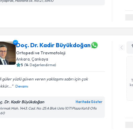
ınyaprak, Hastane Sk. No:27, 55410
Doç. Dr. Kadir Büyükdoğan
Ortopedi ve Travmatoloji
Ankara
, Çankaya
5
(
14
Değerlendirme)
ili güler yüzlü güven veren yaklaşımı sabrı için çok
ka
kkür...
Devamı
ç. Dr. Kadir Büyükdoğan
Haritada Göster
ılırmak Mah. 1443. Cad. No :25 A Blok Usta 1071 Plaza Kat:8 Ofis
:60