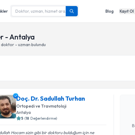
ikler
Blog
Kayıt Ol
r - Antalya
n doktor - uzman bulundu
Randevu T
Doç. Dr. 
Doç. Dr. Sadullah Turhan
oluşturun. 
hazırlandığ
Ortopedi ve Travmatoloji
Antalya
E-posta Ad
5
(
18
Değerlendirme)
B
ullah Hocam sizin gibi bir doktoru bulduğum için ne