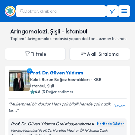
Doktor, klinik ara...
Aringomalazi, Şişli - İstanbul
Toplam
1
Aringomalazi
tedavisi yapan doktor - uzman bulundu
Filtrele
Akıllı Sıralama
Prof. Dr. Güven Yıldırım
Kulak Burun Boğaz hastalıkları - KBB
İstanbul
, Şişli
4.8
(
3
Değerlendirme)
Mükemmel bir doktor Hem çok bilgili hemde çok nazik
Devamı
bir...
Prof. Dr. Güven Yıldırım Özel Muayenehanesi
Haritada Göster
Merkez Mahallesi Prof. Dr. Nurettin Mazhar Öktel Sokak Dilek