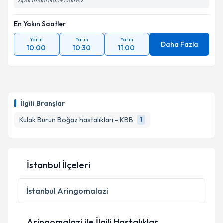
Apartmanı No:19 Daire:2
En Yakın Saatler
Yarın
Yarın
Yarın
Daha Fazla
10:00
10:30
11:00
İlgili Branşlar
Kulak Burun Boğaz hastalıkları - KBB
1
İstanbul İlçeleri
İstanbul
Aringomalazi
Aringomalazi ile İlgili Hastalıklar