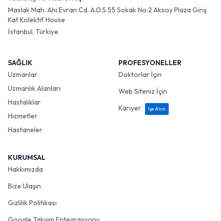
Maslak Mah. Ahi Evran Cd. A.O.S 55 Sokak No:2 Aksoy Plaza Giriş
Kat Kolektif House
İstanbul, Türkiye
SAĞLIK
PROFESYONELLER
Uzmanlar
Doktorlar İçin
Uzmanlık Alanları
Web Siteniz İçin
Hastalıklar
Kariyer
İşe Alım
Hizmetler
Hastaneler
KURUMSAL
Hakkımızda
Bize Ulaşın
Gizlilik Politikası
Google Takvim Entegrasyonu