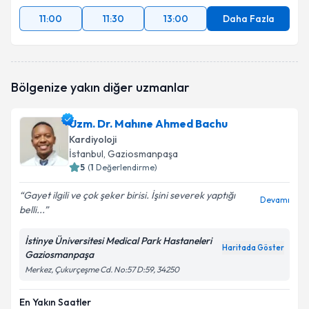
11:00
11:30
13:00
Daha Fazla
Bölgenize yakın diğer uzmanlar
Uzm. Dr. Mahıne Ahmed Bachu
Kardiyoloji
İstanbul
, Gaziosmanpaşa
5
(
1
Değerlendirme)
Gayet ilgili ve çok şeker birisi. İşini severek yaptığı
Devamı
belli...
İstinye Üniversitesi Medical Park Hastaneleri
Haritada Göster
Gaziosmanpaşa
Merkez, Çukurçeşme Cd. No:57 D:59, 34250
En Yakın Saatler