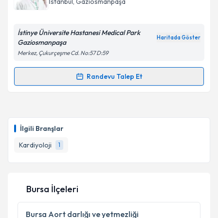
İstanbul
, Gaziosmanpaşa
İstinye Üniversite Hastanesi Medical Park
Haritada Göster
Gaziosmanpaşa
Merkez, Çukurçeşme Cd. No:57 D:59
Randevu Talep Et
Randevu Takvimi Talebi
Uzm. Dr. Bayram Köroğlu
için randevu takvimi talebi
oluşturun. Size bu uzmandan randevu almanız için bir
İlgili Branşlar
takvim hazırlandığında e-posta ile bilgilendireceğiz.
Kardiyoloji
1
E-posta Adresiniz
Bursa İlçeleri
Kişisel verilerimin işlenmesine ilişkin
Aydınlatma
Metni
'ni okudum ve kişisel verilerimin belirtilen
Bursa
Aort darlığı ve yetmezliği