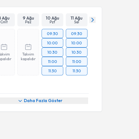
Takvim Talebini Gönder
8 Ağu
9 Ağu
10 Ağu
11 Ağu
Cmt
Paz
Pzt
Sal
09:30
09:30
10:00
10:00
10:30
10:30
Takvim
Takvim
palıdır
kapalıdır
11:00
11:00
11:30
11:30
Daha Fazla Göster