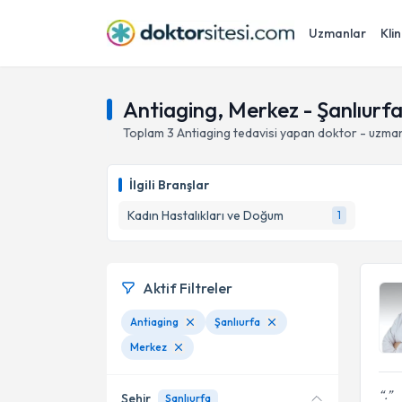
Uzmanlar
Klin
Antiaging, Merkez - Şanlıurf
Toplam
3
Antiaging
tedavisi yapan doktor - uzma
İlgili Branşlar
Kadın Hastalıkları ve Doğum
1
Aktif Filtreler
Antiaging
Şanlıurfa
Merkez
.
Şehir
Şanlıurfa