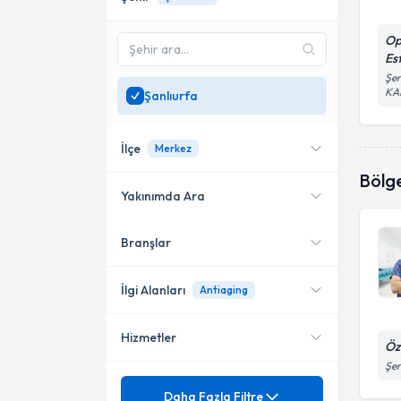
Op
Est
Şen
KA
Şanlıurfa
İlçe
Merkez
Bölg
Yakınımda Ara
Branşlar
Konumuma yakın uzmanları
Karaköprü
göster
Merkez
İlgi Alanları
Antiaging
Hizmetler
Kadın Hastalıkları ve Doğum
Öz
Şen
Mezuniyet
4 Boyutlu Gebelik Ultrasonu
Daha Fazla Filtre