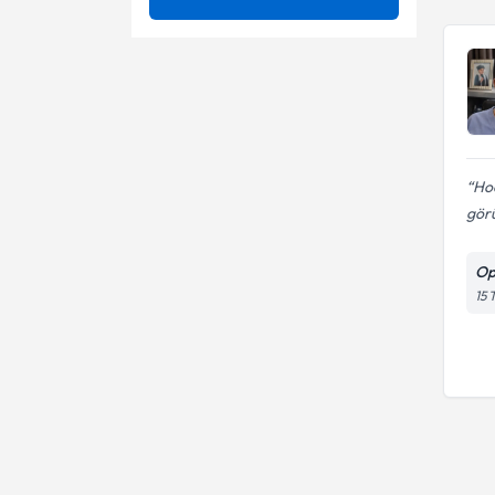
4 Boyutlu Ultrasonla Gebelik
Ünvan
4 boyutlu renkli ultrason
Muayenesi
Açık cerrahi
5 boyutlu renklı ultrason
İSTANBUL ÜNİVERSİTESİ
Açıklanamayan Kısırlık
Adet bozukluğu
Op. Dr.
Acil rahim ağzı dikişi ( Sörklaj )
Adet Düzensizliği Tedavisi
Ho
gör
Adenomyozis
Aile planlaması
Adet Ağrıları (Dismenore)
Op
Anti - aging uygulamaları
15 
Adet bozukluğu
Aşılama(iui)
Adet Dışı Kanamalar
Aşılama yöntemi
Adet Düzensizliği
Barbie vajina estetiği
Bartolin Kist ve Apsesi
Ameliyatı