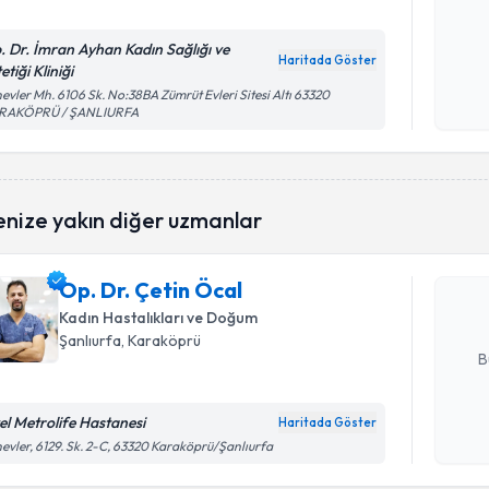
. Dr. İmran Ayhan Kadın Sağlığı ve
Kişisel
Haritada Göster
etiği Kliniği
okudum
evler Mh. 6106 Sk. No:38BA Zümrüt Evleri Sitesi Altı 63320
işlenm
RAKÖPRÜ / ŞANLIURFA
Randevu T
enize yakın diğer uzmanlar
Op. Dr. Çe
bu uzmandan
Op. Dr. Çetin Öcal
posta ile bi
Kadın Hastalıkları ve Doğum
E-posta Ad
Şanlıurfa
, Karaköprü
B
el Metrolife Hastanesi
Haritada Göster
Kişisel
evler, 6129. Sk. 2-C, 63320 Karaköprü/Şanlıurfa
okudum
işlenm