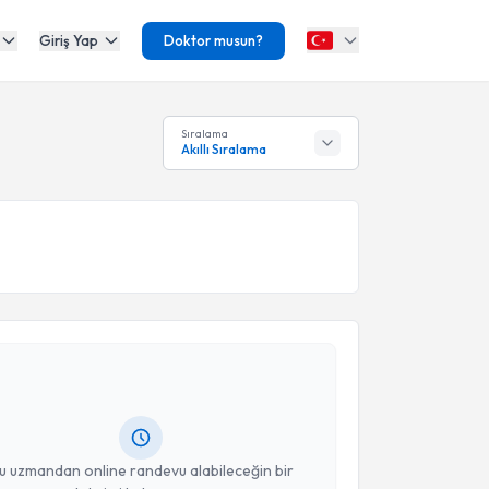
Giriş Yap
Doktor musun?
Sıralama
Akıllı Sıralama
akvimi Talebi
mran Ayhan
için randevu takvimi talebi oluşturun. Size
 randevu almanız için bir takvim hazırlandığında e-
lgilendireceğiz.
resiniz
u uzmandan online randevu alabileceğin bir