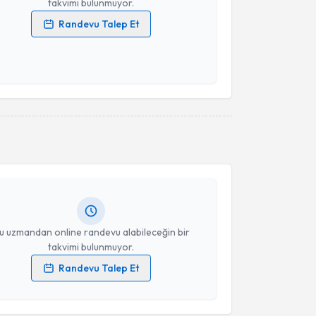
takvimi bulunmuyor.
Randevu Talep Et
 verilerimin işlenmesine ilişkin
Aydınlatma Metni
'ni
 ve kişisel verilerimin belirtilen kapsamda
esini kabul ediyorum.
akvimi Talebi
Takvim Talebini Gönder
tin Öcal
için randevu takvimi talebi oluşturun. Size
 randevu almanız için bir takvim hazırlandığında e-
lgilendireceğiz.
resiniz
u uzmandan online randevu alabileceğin bir
takvimi bulunmuyor.
Randevu Talep Et
 verilerimin işlenmesine ilişkin
Aydınlatma Metni
'ni
 ve kişisel verilerimin belirtilen kapsamda
esini kabul ediyorum.