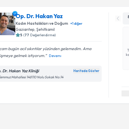
Op. Dr. Hakan Yaz
Kadın Hastalıkları ve Doğum
+
1
diğer
Gaziantep
, Şehitkamil
5
(
77
Değerlendirme)
cam bugün acil sıkıntılar yüzünden gelemedim. Ama
ka
üşmeye gelmek istiyorum.
Devamı
. Dr. Hakan Yaz Kliniği
Haritada Göster
Temmuz Mahallesi 148110 Nolu Sokak No:14