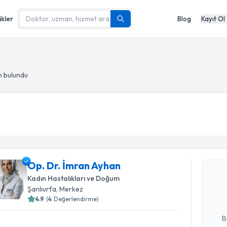
ikler
Blog
Kayıt Ol
a
n bulundu
Randevu T
Op. Dr. İmran Ayhan
Op. Dr. İ
bu uzmandan
Kadın Hastalıkları ve Doğum
posta ile bi
Şanlıurfa
, Merkez
4.9
(
4
Değerlendirme)
E-posta Ad
B