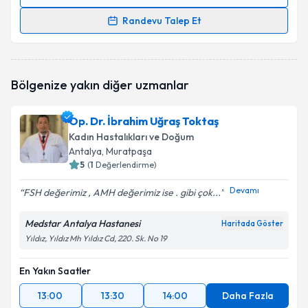
Randevu Takvimi Talebi
Randevu Talep Et
Prof. Dr. Onur Erol
için randevu takvimi talebi
oluşturun. Size bu uzmandan randevu almanız için bir
takvim hazırlandığında e-posta ile bilgilendireceğiz.
Bölgenize yakın diğer uzmanlar
E-posta Adresiniz
Op. Dr. İbrahim Uğraş Toktaş
Kadın Hastalıkları ve Doğum
Antalya
, Muratpaşa
5
(
1
Değerlendirme)
Kişisel verilerimin işlenmesine ilişkin
Aydınlatma
Metni
'ni okudum ve kişisel verilerimin belirtilen
Devamı
FSH değerimiz , AMH değerimiz ise . gibi çok...
kapsamda işlenmesini kabul ediyorum.
Medstar Antalya Hastanesi
Haritada Göster
Yıldız, Yıldız Mh Yıldız Cd, 220. Sk. No 19
Takvim Talebini Gönder
En Yakın Saatler
13:00
13:30
14:00
Daha Fazla