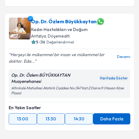
Op. Dr. Özlem Büyükkaytan
Kadın Hastalıkları ve Doğum
Antalya
, Döşemealtı
5
(
36
Değerlendirme)
Herşeyi ile mükemmel bir insan ve mükemmel bir
Devamı
doktor. Eda...
Op. Dr. Özlem BÜYÜKKAYTAN
Haritada Göster
Muayenehanesi
Altınkale Mahallesi Atatürk Caddesi No:347 Kat:2 Daire:9 (Hasan Köse
Plaza)
En Yakın Saatler
13:00
13:30
14:30
Daha Fazla