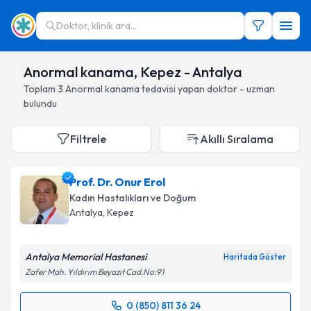
Doktor, klinik ara...
Anormal kanama, Kepez - Antalya
Toplam
3
Anormal kanama
tedavisi yapan doktor - uzman
bulundu
Filtrele
Akıllı Sıralama
Prof. Dr. Onur Erol
Kadın Hastalıkları ve Doğum
Antalya
, Kepez
Antalya Memorial Hastanesi
Haritada Göster
Zafer Mah. Yıldırım Beyazıt Cad.No:91
0 (850) 811 36 24