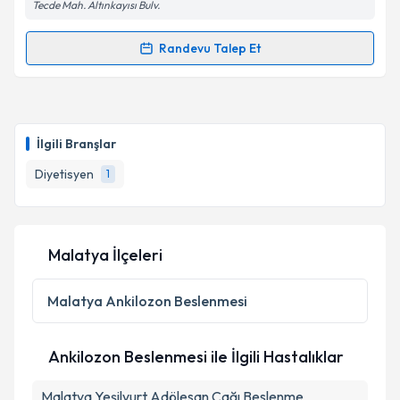
Tecde Mah. Altınkayısı Bulv.
Randevu Talep Et
Randevu Takvimi Talebi
Dyt. Simge Özdemir
için randevu takvimi talebi
oluşturun. Size bu uzmandan randevu almanız için bir
İlgili Branşlar
takvim hazırlandığında e-posta ile bilgilendireceğiz.
Diyetisyen
1
E-posta Adresiniz
Malatya İlçeleri
Kişisel verilerimin işlenmesine ilişkin
Aydınlatma
Metni
'ni okudum ve kişisel verilerimin belirtilen
Malatya
Ankilozon Beslenmesi
kapsamda işlenmesini kabul ediyorum.
Ankilozon Beslenmesi ile İlgili Hastalıklar
Takvim Talebini Gönder
Malatya Yeşilyurt Adölesan Çağı Beslenme