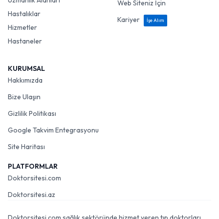
Uzmanlık Alanları
Web Siteniz İçin
Hastalıklar
Kariyer
İşe Alım
Hizmetler
Hastaneler
KURUMSAL
Hakkımızda
Bize Ulaşın
Gizlilik Politikası
Google Takvim Entegrasyonu
Site Haritası
PLATFORMLAR
Doktorsitesi.com
Doktorsitesi.az
Doktorsitesi.com sağlık sektöründe hizmet veren tıp doktorları,