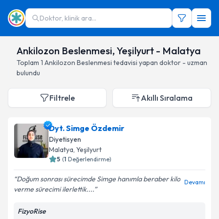
Doktor, klinik ara...
Ankilozon Beslenmesi, Yeşilyurt - Malatya
Toplam
1
Ankilozon Beslenmesi
tedavisi yapan doktor - uzman
bulundu
Filtrele
Akıllı Sıralama
Dyt. Simge Özdemir
Diyetisyen
Malatya
, Yeşilyurt
5
(
1
Değerlendirme)
Doğum sonrası sürecimde Simge hanımla beraber kilo
Devamı
verme sürecimi ilerlettik....
FizyoRise