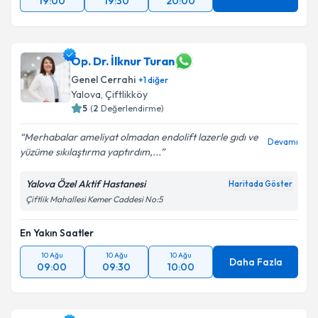
19:00
19:30
20:00
Op. Dr. İlknur Turan
Genel Cerrahi
+
1
diğer
Yalova
, Çiftlikköy
5
(
2
Değerlendirme)
Merhabalar ameliyat olmadan endolift lazerle gıdı ve
Devamı
yüzüme sıkılaştırma yaptırdım,...
Yalova Özel Aktif Hastanesi
Haritada Göster
Çiftlik Mahallesi Kemer Caddesi No:5
En Yakın Saatler
10 Ağu
10 Ağu
10 Ağu
Daha Fazla
09:00
09:30
10:00