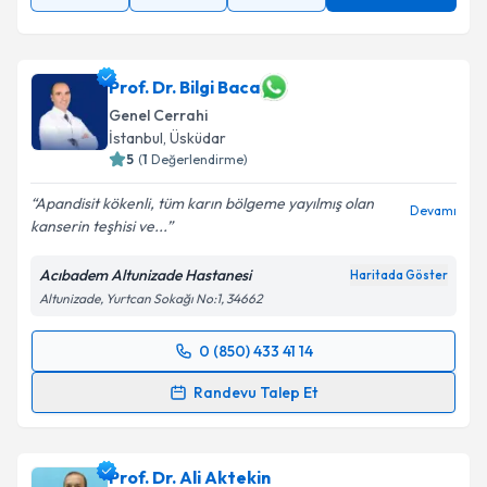
Prof. Dr. Bilgi Baca
Genel Cerrahi
İstanbul
, Üsküdar
5
(
1
Değerlendirme)
Apandisit kökenli, tüm karın bölgeme yayılmış olan
Devamı
kanserin teşhisi ve...
Acıbadem Altunizade Hastanesi
Haritada Göster
Altunizade, Yurtcan Sokağı No:1, 34662
0 (850) 433 41 14
Randevu Takvimi Talebi
Randevu Talep Et
Prof. Dr. Bilgi Baca
için randevu takvimi talebi
oluşturun. Size bu uzmandan randevu almanız için bir
Prof. Dr. Ali Aktekin
takvim hazırlandığında e-posta ile bilgilendireceğiz.