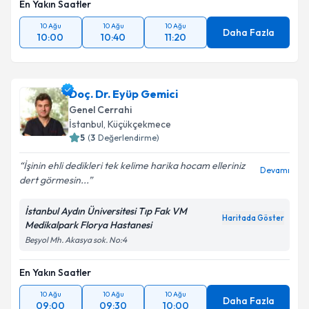
En Yakın Saatler
kapsamda işlenmesini kabul ediyorum.
10 Ağu
10 Ağu
10 Ağu
Daha Fazla
10:00
10:40
11:20
Takvim Talebini Gönder
Doç. Dr. Eyüp Gemici
Genel Cerrahi
İstanbul
, Küçükçekmece
5
(
3
Değerlendirme)
İşinin ehli dedikleri tek kelime harika hocam elleriniz
Devamı
dert görmesin...
İstanbul Aydın Üniversitesi Tıp Fak VM
Haritada Göster
Medikalpark Florya Hastanesi
Beşyol Mh. Akasya sok. No:4
En Yakın Saatler
10 Ağu
10 Ağu
10 Ağu
Daha Fazla
09:00
09:30
10:00