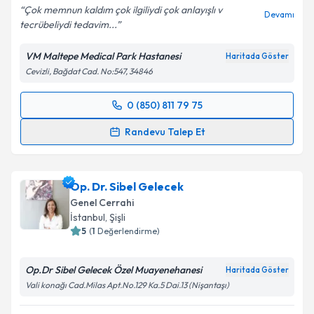
Çok memnun kaldım çok ilgiliydi çok anlayışlı v
Devamı
tecrübeliydi tedavim...
VM Maltepe Medical Park Hastanesi
Haritada Göster
Cevizli, Bağdat Cad. No:547, 34846
0 (850) 811 79 75
Randevu Takvimi Talebi
Randevu Talep Et
Doç. Dr. Sevcan Alkan Kayaoğlu
için randevu
takvimi talebi oluşturun. Size bu uzmandan randevu
Op. Dr. Sibel Gelecek
almanız için bir takvim hazırlandığında e-posta ile
bilgilendireceğiz.
Genel Cerrahi
İstanbul
, Şişli
E-posta Adresiniz
5
(
1
Değerlendirme)
Op.Dr Sibel Gelecek Özel Muayenehanesi
Haritada Göster
Vali konağı Cad.Milas Apt.No.129 Ka.5 Dai.13 (Nişantaşı)
Kişisel verilerimin işlenmesine ilişkin
Aydınlatma
Metni
'ni okudum ve kişisel verilerimin belirtilen