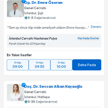
Op. Dr. Emre Özoran
Genel Cerrahi
İstanbul
, Şişli
5
(
5
Değerlendirme)
Devamı
Tam ay önce tüp mide ameliyatı oldum Emre hocayı...
İstanbul Cerrahi Hastanesi Fulya
Haritada Göster
Ferah Sokak No:22 Nişantaşı
En Yakın Saatler
10 Ağu
10 Ağu
10 Ağu
Daha Fazla
09:00
09:30
10:00
Doç. Dr. Sevcan Alkan Kayaoğlu
Genel Cerrahi
İstanbul
, Maltepe
5
(
55
Değerlendirme)