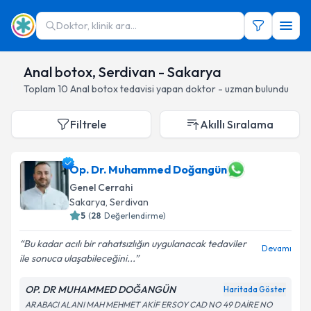
Doktor, klinik ara...
Anal botox, Serdivan - Sakarya
Toplam
10
Anal botox
tedavisi yapan doktor - uzman bulundu
Filtrele
Akıllı Sıralama
Op. Dr. Muhammed Doğangün
Genel Cerrahi
Sakarya
, Serdivan
5
(
28
Değerlendirme)
Bu kadar acılı bir rahatsızlığın uygulanacak tedaviler
Devamı
ile sonuca ulaşabileceğini...
OP. DR MUHAMMED DOĞANGÜN
Haritada Göster
ARABACI ALANI MAH MEHMET AKİF ERSOY CAD NO 49 DAİRE NO