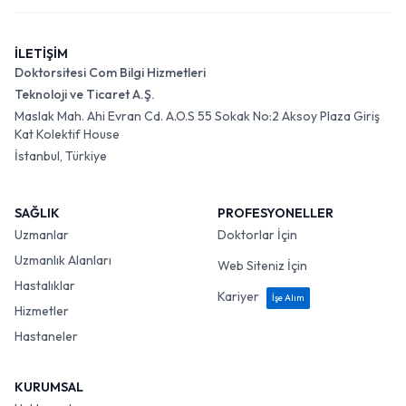
İLETİŞİM
Doktorsitesi Com Bilgi Hizmetleri
Teknoloji ve Ticaret A.Ş.
Maslak Mah. Ahi Evran Cd. A.O.S 55 Sokak No:2 Aksoy Plaza Giriş
Kat Kolektif House
İstanbul, Türkiye
SAĞLIK
PROFESYONELLER
Uzmanlar
Doktorlar İçin
Uzmanlık Alanları
Web Siteniz İçin
Hastalıklar
Kariyer
İşe Alım
Hizmetler
Hastaneler
KURUMSAL