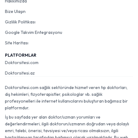
Hakkımızda
Bize Ulaşın
Gizlilik Politikası
Google Takvim Entegrasyonu
Site Haritası
PLATFORMLAR
Doktorsitesi.com
Doktorsitesi.az
Doktorsitesi.com sağlık sektöründe hizmet veren tıp doktorları,
diş hekimleri, fizyoterapistler, psikologlar vb. sağlık
profesyonelleri ile internet kullanıcılarını buluşturan bağımsız bir
platformdur.
İş bu sayfada yer alan doktor/uzman yorumları ve
değerlendirmeleri, ilgili doktorun/uzmanın doğrudan veya dolaylı
emri, talebi, önerisi, tavsiyesi ve/veya ricası olmaksızın, ilgili
hasta/danışan tarafından bağımsız olarak yazılmaktadır. Bu web