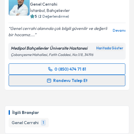
Genel Cerrahi
E-posta Adresiniz
İstanbul
, Bahçelievler
5
(
2
Değerlendirme)
Genel cerrahi alanında çok bilgili güvenilir ve değerli
Devamı
bir hocamız....
Kişisel verilerimin işlenmesine ilişkin
Aydınlatma
Metni
'ni okudum ve kişisel verilerimin belirtilen
Medipol Bahçelievler Üniversite Hastanesi
Haritada Göster
kapsamda işlenmesini kabul ediyorum.
Çobançesme Mahallesi, Fatih Caddesi, No:1/8, 34196
Takvim Talebini Gönder
0 (850) 474 71 81
Randevu Takvimi Talebi
Randevu Talep Et
Prof. Dr. Ali Aktekin
için randevu takvimi talebi
oluşturun. Size bu uzmandan randevu almanız için bir
takvim hazırlandığında e-posta ile bilgilendireceğiz.
İlgili Branşlar
E-posta Adresiniz
Genel Cerrahi
1