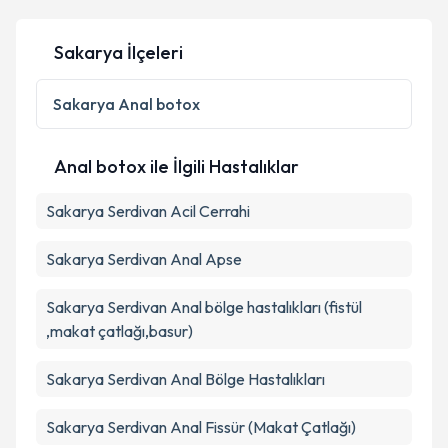
Kişisel verilerimin işlenmesine ilişkin
Aydınlatma
Sakarya İlçeleri
Metni
'ni okudum ve kişisel verilerimin belirtilen
kapsamda işlenmesini kabul ediyorum.
Sakarya
Anal botox
Takvim Talebini Gönder
Anal botox ile İlgili Hastalıklar
Sakarya Serdivan Acil Cerrahi
Sakarya Serdivan Anal Apse
Sakarya Serdivan Anal bölge hastalıkları (fistül
,makat çatlağı,basur)
Sakarya Serdivan Anal Bölge Hastalıkları
Sakarya Serdivan Anal Fissür (Makat Çatlağı)