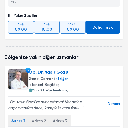
103
En Yakın Saatler
10 Ağu
10 Ağu
14 Ağu
Daha Fazla
09:00
10:00
09:00
Bölgenize yakın diğer uzmanlar
Op. Dr. Yasir Gözü
Genel Cerrahi
+
1
diğer
İstanbul
, Beşiktaş
5
(
20
Değerlendirme)
Dr. Yasir Gözü'ye minnettarım! Kendisine
Devamı
başvurmadan önce, kompleks anal fistül...
Adres
1
Adres
2
Adres
3