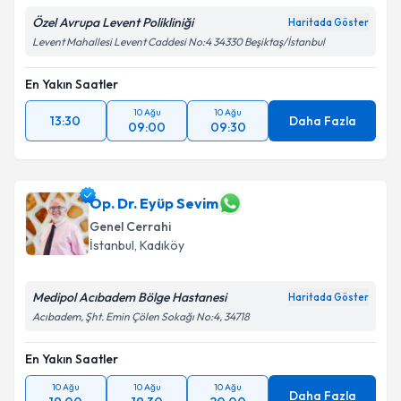
Özel Avrupa Levent Polikliniği
Haritada Göster
Levent Mahallesi Levent Caddesi No:4 34330 Beşiktaş/İstanbul
En Yakın Saatler
10 Ağu
10 Ağu
13:30
Daha Fazla
09:00
09:30
Op. Dr. Eyüp Sevim
Genel Cerrahi
İstanbul
, Kadıköy
Medipol Acıbadem Bölge Hastanesi
Haritada Göster
Acıbadem, Şht. Emin Çölen Sokağı No:4, 34718
En Yakın Saatler
10 Ağu
10 Ağu
10 Ağu
Daha Fazla