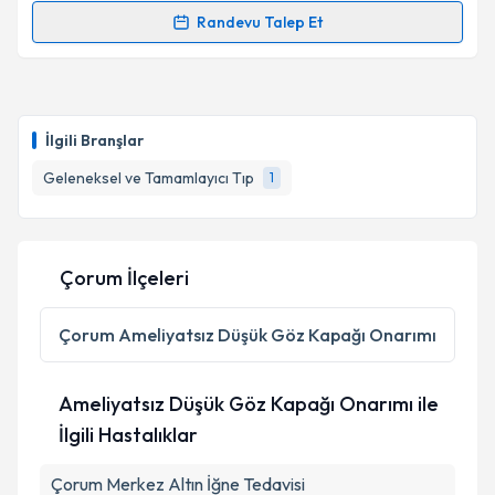
Randevu Talep Et
Randevu Takvimi Talebi
Dr. Özgür Koçkar
için randevu takvimi talebi
oluşturun. Size bu uzmandan randevu almanız için bir
İlgili Branşlar
takvim hazırlandığında e-posta ile bilgilendireceğiz.
Geleneksel ve Tamamlayıcı Tıp
1
E-posta Adresiniz
Çorum İlçeleri
Kişisel verilerimin işlenmesine ilişkin
Aydınlatma
Metni
'ni okudum ve kişisel verilerimin belirtilen
Çorum
Ameliyatsız Düşük Göz Kapağı Onarımı
kapsamda işlenmesini kabul ediyorum.
Ameliyatsız Düşük Göz Kapağı Onarımı ile
Takvim Talebini Gönder
İlgili Hastalıklar
Çorum Merkez Altın İğne Tedavisi