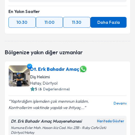
En Yakın Saatler
10:30
11:00
11:30
Daha Fazla
Bölgenize yakın diğer uzmanlar
Dt. Erk Bahadır Amaç
Diş Hekimi
Hatay
, Dörtyol
5
(
6
Değerlendirme)
Yaptırdığım işlemden çok memnun kaldım.
Devamı
Kontrollerim vaktinde yapıldı ve ihtiyaç...
Dt. Erk Bahadır Amaç Muayenehanesi
Haritada Göster
Numune Evler Mah. Hasan ikiz Cad. No: 23B - Ruby Cafe Üstü
Dörtyol/Hatay