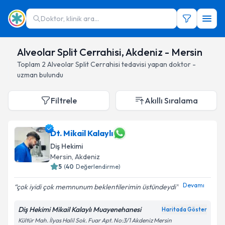
Doktor, klinik ara...
Alveolar Split Cerrahisi, Akdeniz - Mersin
Toplam
2
Alveolar Split Cerrahisi
tedavisi yapan doktor -
uzman bulundu
Filtrele
Akıllı Sıralama
Dt. Mikail Kalaylı
Diş Hekimi
Mersin
, Akdeniz
5
(
40
Değerlendirme)
Devamı
çok iyidi çok memnunum beklentilerimin üstündeydi
Diş Hekimi Mikail Kalaylı Muayenehanesi
Haritada Göster
Kültür Mah. İlyas Halil Sok. Fuar Apt. No:3/1 Akdeniz Mersin