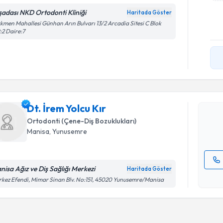
şadası NKD Ortodonti Kliniği
Haritada Göster
kmen Mahallesi Günhan Arın Bulvarı 13/2 Arcadia Sitesi C Blok
:2 Daire:7
Randevu T
Dt. İrem Y
uzmandan ra
Dt. İrem Yolcu Kır
posta ile bi
Ortodonti (Çene-Diş Bozuklukları)
E-posta Ad
Manisa
, Yunusemre
nisa Ağız ve Diş Sağlığı Merkezi
Haritada Göster
Kişisel
kez Efendi, Mimar Sinan Blv. No:151, 45020 Yunusemre/Manisa
okudum
işlenm