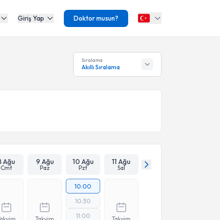
Giriş Yap
Doktor musun?
Sıralama
Akıllı Sıralama
8 Ağu
9 Ağu
10 Ağu
11 Ağu
Cmt
Paz
Pzt
Sal
10:00
10:30
11:00
Takvim
Takvim
Takvim