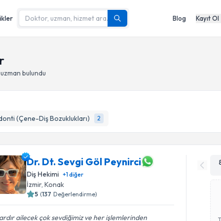
ikler
Blog
Kayıt Ol
r
- uzman bulundu
onti (Çene-Diş Bozuklukları)
2
Dr. Dt. Sevgi Göl Peynirci
Diş Hekimi
+
1
diğer
İzmir
, Konak
5
(
137
Değerlendirme)
lardır ailecek çok sevdiğimiz ve her işlemlerinden