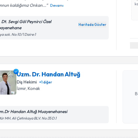
ka
nun kaldığımız Onkan...
Devamı
. Dt. Sevgi Göl Peynirci Özel
Haritada Göster
ayenehane
lya sok. No:10/1 Daire:1
Randevu T
Uzm. Dr. 
Size bu uzm
Uzm. Dr. Handan Altuğ
hazırlandığ
Diş Hekimi
+
1
diğer
E-posta Ad
İzmir
, Konak
B
m.Dr Handan Altuğ Muayenehanesi
Kişisel
tür MH. Ali Çetinkaya BLV. No:35 D.1
okudum
işlenm