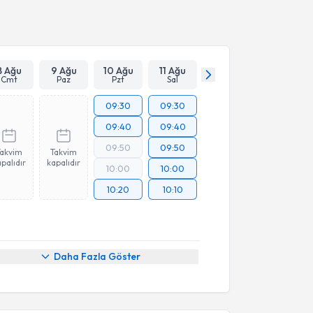
Takvim Talebini Gönder
8 Ağu
9 Ağu
10 Ağu
11 Ağu
Cmt
Paz
Pzt
Sal
09:30
09:30
09:40
09:40
09:50
09:50
Takvim
Takvim
palıdır
kapalıdır
10:00
10:00
10:20
10:10
Daha Fazla Göster
akvimi Talebi
Ece Çavdar
için randevu takvimi talebi oluşturun. Size