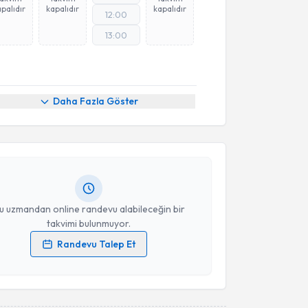
palıdır
kapalıdır
kapalıdır
12:00
13:00
akvimi Talebi
Daha Fazla Göster
Handan Altuğ
için randevu takvimi talebi oluşturun.
andan randevu almanız için bir takvim
ında e-posta ile bilgilendireceğiz.
resiniz
u uzmandan online randevu alabileceğin bir
takvimi bulunmuyor.
Randevu Talep Et
 verilerimin işlenmesine ilişkin
Aydınlatma Metni
'ni
 ve kişisel verilerimin belirtilen kapsamda
esini kabul ediyorum.