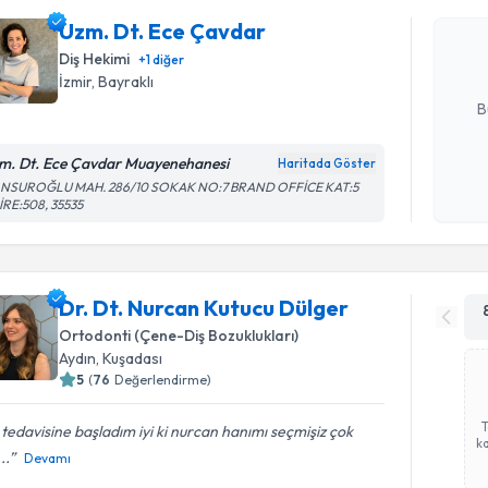
bu uzmandan
Uzm. Dt. Ece Çavdar
posta ile bi
Diş Hekimi
+
1
diğer
E-posta Ad
İzmir
, Bayraklı
B
m. Dt. Ece Çavdar Muayenehanesi
Haritada Göster
Kişisel
NSUROĞLU MAH. 286/10 SOKAK NO:7 BRAND OFFİCE KAT:5
İRE:508, 35535
okudum
işlenm
Dr. Dt. Nurcan Kutucu Dülger
Ortodonti (Çene-Diş Bozuklukları)
Aydın
, Kuşadası
5
(
76
Değerlendirme)
 tedavisine başladım iyi ki nurcan hanımı seçmişiz çok
ka
...
Devamı