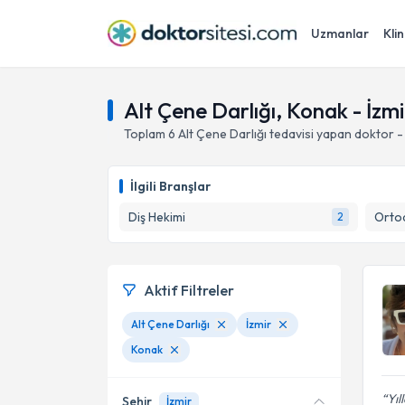
Uzmanlar
Klin
Alt Çene Darlığı, Konak - İzmi
Toplam
6
Alt Çene Darlığı
tedavisi yapan doktor 
İlgili Branşlar
Diş Hekimi
Ortod
2
Aktif Filtreler
Alt Çene Darlığı
İzmir
Konak
Yıl
Şehir
İzmir