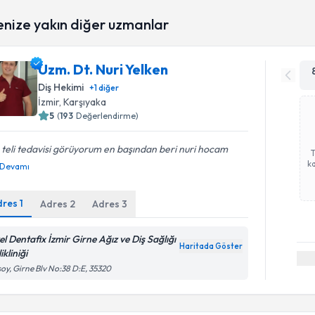
enize yakın diğer uzmanlar
Uzm. Dt. Nuri Yelken
Diş Hekimi
+
1
diğer
İzmir
, Karşıyaka
5
(
193
Değerlendirme)
 teli tedavisi görüyorum en başından beri nuri hocam
ka
Devamı
dres
1
Adres
2
Adres
3
el Dentafix İzmir Girne Ağız ve Diş Sağlığı
Haritada Göster
ikliniği
Randevu T
oy, Girne Blv No:38 D:E, 35320
Uzm. Dt. 