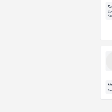
Ku
Tür
Kat
Ma
Mer