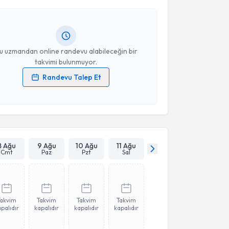
 randevu almanız için bir takvim hazırlandığında e-
lgilendireceğiz.
resiniz
u uzmandan online randevu alabileceğin bir
takvimi bulunmuyor.
Randevu Talep Et
 verilerimin işlenmesine ilişkin
Aydınlatma Metni
'ni
 ve kişisel verilerimin belirtilen kapsamda
esini kabul ediyorum.
Takvim Talebini Gönder
8 Ağu
9 Ağu
10 Ağu
11 Ağu
Cmt
Paz
Pzt
Sal
Takvim
Takvim
Takvim
Takvim
palıdır
kapalıdır
kapalıdır
kapalıdır