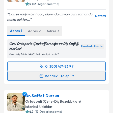
5
(
12
Değerlendirme)
Kişisel verilerimin işlenmesine ilişkin
Aydınlatma
Çok sevdiğim bir hoca, alanında uzman aynı zamanda
Devamı
Metni
'ni okudum ve kişisel verilerimin belirtilen
hasta doktor...
kapsamda işlenmesini kabul ediyorum.
Adres
1
Adres
2
Adres
3
Takvim Talebini Gönder
Özel Ortoperio Çaybağları Ağız ve Diş Sağlığı
Haritada Göster
Merkezi
Erenköy Mah. 1465. Sok. A blok no:1/7
0 (850) 474 83 97
Randevu Takvimi Talebi
Randevu Talep Et
Uzm. Dt. Hatice Başaranlar Bal
için randevu
takvimi talebi oluşturun. Size bu uzmandan randevu
Dr. Saffet Dursun
almanız için bir takvim hazırlandığında e-posta ile
bilgilendireceğiz.
Ortodonti (Çene-Diş Bozuklukları)
İstanbul
, Üsküdar
E-posta Adresiniz
4.9
(
19
Değerlendirme)