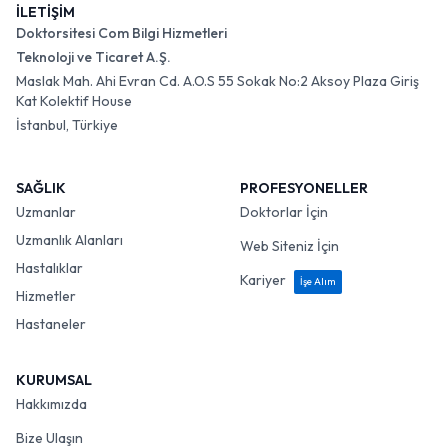
İLETİŞİM
Doktorsitesi Com Bilgi Hizmetleri
Teknoloji ve Ticaret A.Ş.
Maslak Mah. Ahi Evran Cd. A.O.S 55 Sokak No:2 Aksoy Plaza Giriş
Kat Kolektif House
İstanbul, Türkiye
SAĞLIK
PROFESYONELLER
Uzmanlar
Doktorlar İçin
Uzmanlık Alanları
Web Siteniz İçin
Hastalıklar
Kariyer
İşe Alım
Hizmetler
Hastaneler
KURUMSAL
Hakkımızda
Bize Ulaşın