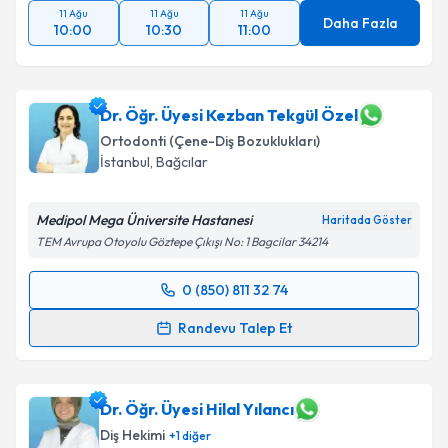
11 Ağu
11 Ağu
11 Ağu
Takvim Talebini Gönder
Daha Fazla
10:00
10:30
11:00
Dr. Öğr. Üyesi Kezban Tekgül Özel
Ortodonti (Çene-Diş Bozuklukları)
İstanbul
, Bağcılar
Medipol Mega Üniversite Hastanesi
Haritada Göster
TEM Avrupa Otoyolu Göztepe Çıkışı No: 1 Bagcilar 34214
0 (850) 811 32 74
Randevu Takvimi Talebi
Randevu Talep Et
Dr. Öğr. Üyesi Kezban Tekgül Özel
için randevu
takvimi talebi oluşturun. Size bu uzmandan randevu
almanız için bir takvim hazırlandığında e-posta ile
Dr. Öğr. Üyesi Hilal Yılancı
bilgilendireceğiz.
Diş Hekimi
+
1
diğer