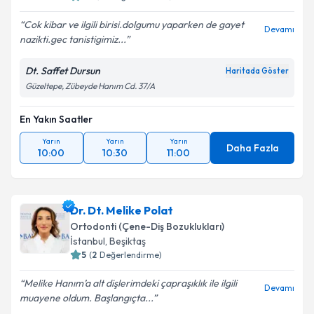
Cok kibar ve ilgili birisi.dolgumu yaparken de gayet
Devamı
nazikti.gec tanistigimiz...
Kişisel verilerimin işlenmesine ilişkin
Aydınlatma
Dt. Saffet Dursun
Haritada Göster
Metni
'ni okudum ve kişisel verilerimin belirtilen
Güzeltepe, Zübeyde Hanım Cd. 37/A
kapsamda işlenmesini kabul ediyorum.
En Yakın Saatler
Takvim Talebini Gönder
Yarın
Yarın
Yarın
Daha Fazla
10:00
10:30
11:00
Dr. Dt. Melike Polat
Ortodonti (Çene-Diş Bozuklukları)
İstanbul
, Beşiktaş
5
(
2
Değerlendirme)
Melike Hanım’a alt dişlerimdeki çapraşıklık ile ilgili
Devamı
muayene oldum. Başlangıçta...