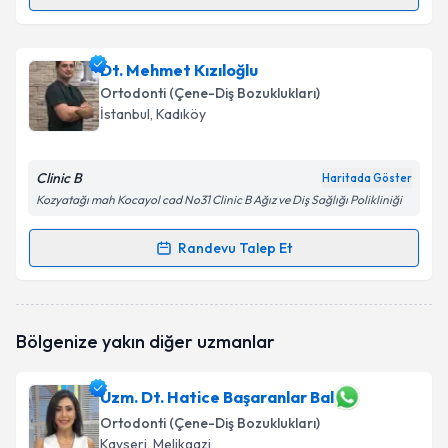
Randevu Takvimi Talebi
Dr. Dt. Muhammet Yeşilkaya
için randevu takvimi
Dt. Mehmet Kızıloğlu
talebi oluşturun. Size bu uzmandan randevu almanız
Ortodonti (Çene-Diş Bozuklukları)
için bir takvim hazırlandığında e-posta ile
İstanbul
, Kadıköy
bilgilendireceğiz.
E-posta Adresiniz
Clinic B
Haritada Göster
Kozyatağı mah Kocayol cad No31 Clinic B Ağız ve Diş Sağlığı Polikliniği
Randevu Talep Et
Randevu Takvimi Talebi
Kişisel verilerimin işlenmesine ilişkin
Aydınlatma
Metni
'ni okudum ve kişisel verilerimin belirtilen
kapsamda işlenmesini kabul ediyorum.
Dt. Mehmet Kızıloğlu
için randevu takvimi talebi
Bölgenize yakın diğer uzmanlar
oluşturun. Size bu uzmandan randevu almanız için bir
takvim hazırlandığında e-posta ile bilgilendireceğiz.
Takvim Talebini Gönder
Uzm. Dt. Hatice Başaranlar Bal
E-posta Adresiniz
Ortodonti (Çene-Diş Bozuklukları)
Kayseri
, Melikgazi