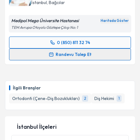
İstanbul
, Bağcılar
E-posta Adresiniz
Medipol Mega Üniversite Hastanesi
Haritada Göster
TEM Avrupa Otoyolu Göztepe Çıkışı No: 1
Kişisel verilerimin işlenmesine ilişkin
Aydınlatma
0 (850) 811 32 74
Metni
'ni okudum ve kişisel verilerimin belirtilen
Randevu Takvimi Talebi
kapsamda işlenmesini kabul ediyorum.
Randevu Talep Et
Dr. Öğr. Üyesi Hilal Yılancı
için randevu takvimi
Takvim Talebini Gönder
talebi oluşturun. Size bu uzmandan randevu almanız
için bir takvim hazırlandığında e-posta ile
bilgilendireceğiz.
İlgili Branşlar
E-posta Adresiniz
Ortodonti (Çene-Diş Bozuklukları)
Diş Hekimi
2
1
İstanbul İlçeleri
Kişisel verilerimin işlenmesine ilişkin
Aydınlatma
Metni
'ni okudum ve kişisel verilerimin belirtilen