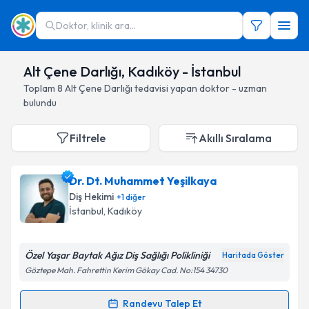
Doktor, klinik ara...
Alt Çene Darlığı, Kadıköy - İstanbul
Toplam
8
Alt Çene Darlığı
tedavisi yapan doktor - uzman
bulundu
Filtrele
Akıllı Sıralama
Dr. Dt. Muhammet Yeşilkaya
Diş Hekimi
+
1
diğer
İstanbul
, Kadıköy
Özel Yaşar Baytak Ağız Diş Sağlığı Polikliniği
Haritada Göster
Göztepe Mah. Fahrettin Kerim Gökay Cad. No:154 34730
Randevu Talep Et