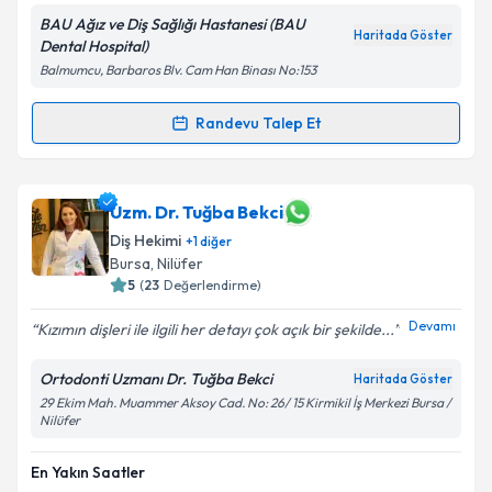
BAU Ağız ve Diş Sağlığı Hastanesi (BAU
Haritada Göster
Dental Hospital)
Balmumcu, Barbaros Blv. Cam Han Binası No:153
Randevu Talep Et
Randevu Takvimi Talebi
Dr. Dt. Melike Polat
için randevu takvimi talebi
Uzm. Dr. Tuğba Bekci
oluşturun. Size bu uzmandan randevu almanız için bir
Diş Hekimi
+
1
diğer
takvim hazırlandığında e-posta ile bilgilendireceğiz.
Bursa
, Nilüfer
5
(
23
Değerlendirme)
E-posta Adresiniz
Devamı
Kızımın dişleri ile ilgili her detayı çok açık bir şekilde...
Ortodonti Uzmanı Dr. Tuğba Bekci
Haritada Göster
Kişisel verilerimin işlenmesine ilişkin
Aydınlatma
29 Ekim Mah. Muammer Aksoy Cad. No: 26/ 15 Kirmikil İş Merkezi Bursa /
Nilüfer
Metni
'ni okudum ve kişisel verilerimin belirtilen
kapsamda işlenmesini kabul ediyorum.
En Yakın Saatler