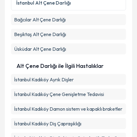
kapsamda işlenmesini kabul ediyorum.
İstanbul
Alt Çene Darlığı
Bağcılar
Alt Çene Darlığı
Takvim Talebini Gönder
Beşiktaş
Alt Çene Darlığı
Üsküdar
Alt Çene Darlığı
Alt Çene Darlığı ile İlgili Hastalıklar
İstanbul Kadıköy Ayrık Dişler
İstanbul Kadıköy Çene Genişletme Tedavisi
İstanbul Kadıköy Damon sistem ve kapaklı braketler
İstanbul Kadıköy Diş Çapraşıklığı