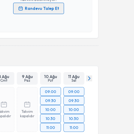
Randevu Talep Et
 verilerimin işlenmesine ilişkin
Aydınlatma Metni
'ni
 ve kişisel verilerimin belirtilen kapsamda
esini kabul ediyorum.
Takvim Talebini Gönder
8 Ağu
9 Ağu
10 Ağu
11 Ağu
Cmt
Paz
Pzt
Sal
09:00
09:00
09:30
09:30
10:00
10:00
Takvim
Takvim
palıdır
kapalıdır
10:30
10:30
11:00
11:00