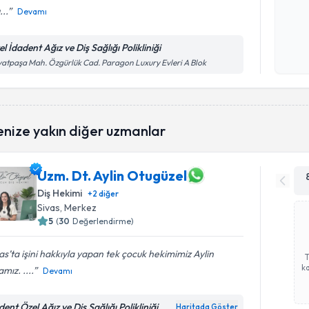
...
Devamı
Kişisel
okudum
l İdadent Ağız ve Diş Sağlığı Polikliniği
işlenm
atpaşa Mah. Özgürlük Cad. Paragon Luxury Evleri A Blok
enize yakın diğer uzmanlar
Uzm. Dt. Aylin Otugüzel
Diş Hekimi
+
2
diğer
Sivas
, Merkez
5
(
30
Değerlendirme)
as’ta işini hakkıyla yapan tek çocuk hekimimiz Aylin
ka
mız. ....
Devamı
ent Özel Ağız ve Diş Sağlığı Polikliniği
Haritada Göster