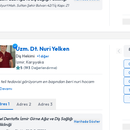
ilyurt Mah. Sultan Şehir Bulvarı 42/1 İç Kapı: Z1
Uzm. Dt. Nuri Yelken
Diş Hekimi
+
1
diğer
İzmir
, Karşıyaka
5
(
193
Değerlendirme)
 teli tedavisi görüyorum en başından beri nuri hocam
Devamı
dres
1
Adres
2
Adres
3
el Dentafix İzmir Girne Ağız ve Diş Sağlığı
Haritada Göster
ikliniği