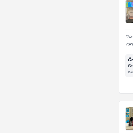
Her
vars
Öze
Pol
Kaz