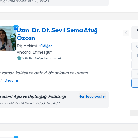
oy, Girne Blv No:38 D:E, 35320
Uzm. Dr. Dt. Sevil Sema Atuğ
Özcan
Diş Hekimi
+
1
diğer
Ankara
, Etimesgut
5
(
816
Değerlendirme)
 zaman kaliteli ve detaylı bir anlatım ve uzman
.
Devamı
udent Ağız ve Diş Sağlığı Polikliniği
Haritada Göster
aman Mah. Dil Devrimi Cad. No: 41/7