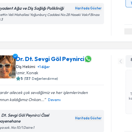
yadent Ağız ve Diş Sağlığı Polikliniği
Haritada Göster
ettin Veli Mahallesi Yoğunburç Caddesi No:28 Haseki Vakıf Binası
:3
Dr. Dt. Sevgi Göl Peynirci
Diş Hekimi
+
1
diğer
İzmir
, Konak
5
(
137
Değerlendirme)
lardır ailecek çok sevdiğimiz ve her işlemlerinden
ka
nun kaldığımız Onkan...
Devamı
. Dt. Sevgi Göl Peynirci Özel
Haritada Göster
ayenehane
lya sok. No:10/1 Daire:1