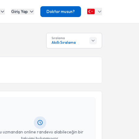
Giriş Yap
Doktor musun?
Sıralama
Akıllı Sıralama
akvimi Talebi
yesi Özge Çelik Güler
için randevu takvimi talebi
Size bu uzmandan randevu almanız için bir takvim
ında e-posta ile bilgilendireceğiz.
resiniz
u uzmandan online randevu alabileceğin bir
takvimi bulunmuyor.