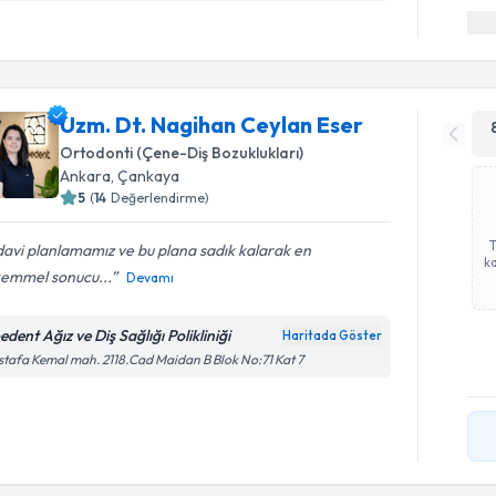
Uzm. Dt. Nagihan Ceylan Eser
Ortodonti (Çene-Diş Bozuklukları)
Ankara
, Çankaya
5
(
14
Değerlendirme)
avi planlamamız ve bu plana sadık kalarak en
ka
emmel sonucu...
Devamı
dent Ağız ve Diş Sağlığı Polikliniği
Haritada Göster
tafa Kemal mah. 2118.Cad Maidan B Blok No:71 Kat 7