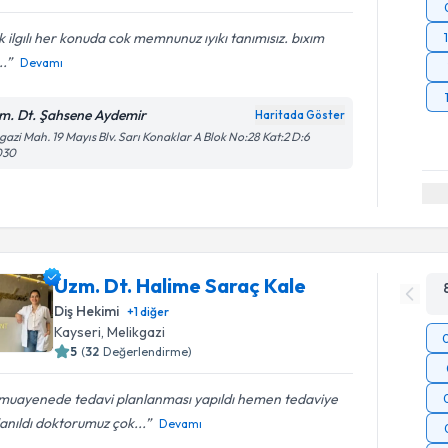
 ilgılı her konuda cok memnunuz ıyıkı tanımısız. bıxım
..
Devamı
m. Dt. Şahsene Aydemir
Haritada Göster
gazi Mah. 19 Mayıs Blv. Sarı Konaklar A Blok No:28 Kat:2 D:6
030
Uzm. Dt. Halime Saraç Kale
Diş Hekimi
+
1
diğer
Kayseri
, Melikgazi
5
(
32
Değerlendirme)
 muayenede tedavi planlanması yapıldı hemen tedaviye
anıldı doktorumuz çok...
Devamı