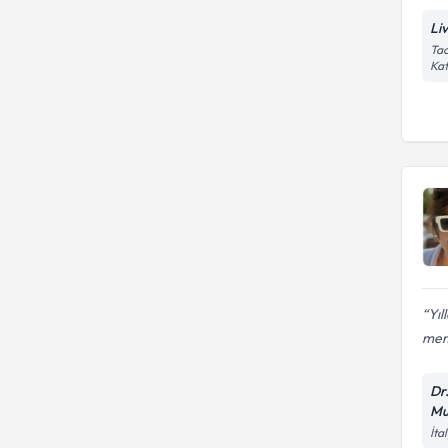
Liv
Tac
Kat
Yıl
mem
Dr
Mu
İta