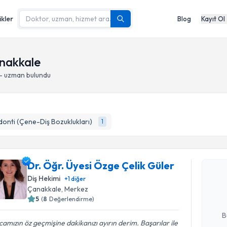
ikler
Blog
Kayıt Ol
anakkale
 - uzman bulundu
onti (Çene-Diş Bozuklukları)
1
Randevu T
Dr. Öğr. Ü
Dr. Öğr. Üyesi Özge Çelik Güler
oluşturun. 
Diş Hekimi
+
1
diğer
hazırlandığ
Çanakkale
, Merkez
5
(
8
Değerlendirme)
E-posta Ad
B
amızın öz geçmişine dakikanızı ayırın derim. Başarılar ile