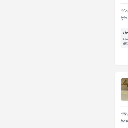
Cok
için.
Uz
Ulu
55
Ilk
başl