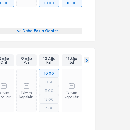
10:00
10:00
10:00
Daha Fazla Göster
8 Ağu
9 Ağu
10 Ağu
11 Ağu
Cmt
Paz
Pzt
Sal
10:00
10:30
11:00
Takvim
Takvim
Takvim
palıdır
kapalıdır
kapalıdır
12:00
13:00