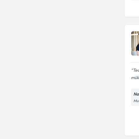
Ted
mük
Noe
Mus