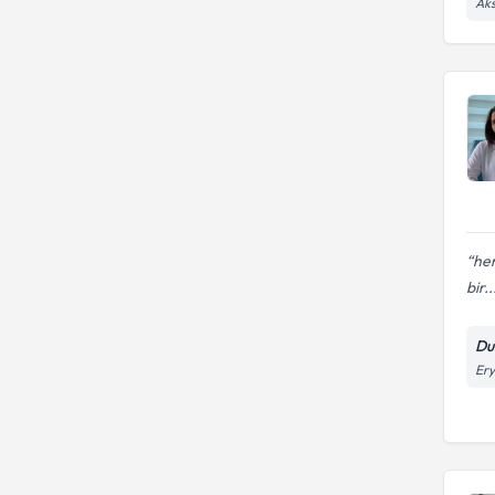
Aks
her
bir..
Dur
Ery