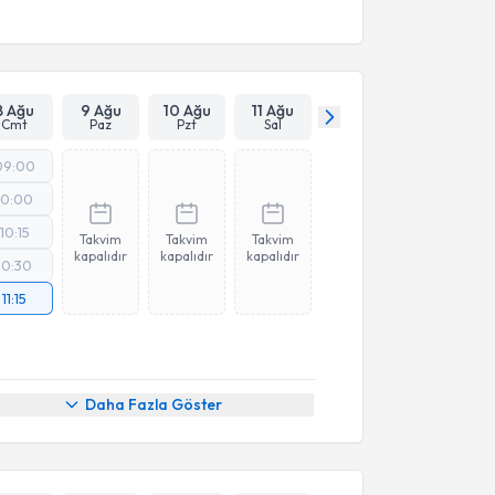
8 Ağu
9 Ağu
10 Ağu
11 Ağu
Cmt
Paz
Pzt
Sal
09:00
10:00
10:15
Takvim
Takvim
Takvim
kapalıdır
kapalıdır
kapalıdır
10:30
11:15
Daha Fazla Göster