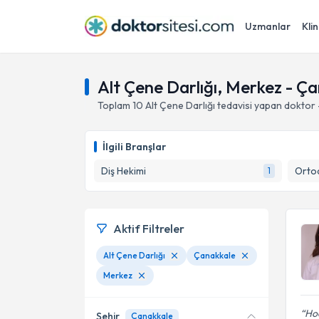
Uzmanlar
Klin
Alt Çene Darlığı, Merkez - Ç
Toplam
10
Alt Çene Darlığı
tedavisi yapan doktor
İlgili Branşlar
Diş Hekimi
Ortod
1
Aktif Filtreler
Alt Çene Darlığı
Çanakkale
Merkez
Hoc
Şehir
Çanakkale