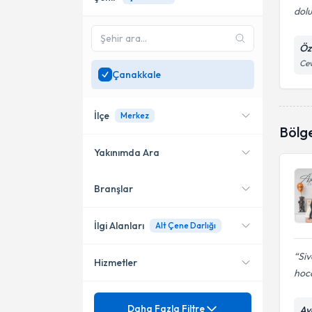
dolu
Öze
Cev
Çanakkale
İlçe
Merkez
Bölg
Yakınımda Ara
Branşlar
Konumuma yakın uzmanları
Merkez
göster
İlgi Alanları
Alt Çene Darlığı
Siv
Hizmetler
Diş Hekimi
hoca
Ortodonti (Çene-Diş
Mezuniyet
Ağız Koruyucusu
Daha Fazla Filtre
Bozuklukları)
Ayd