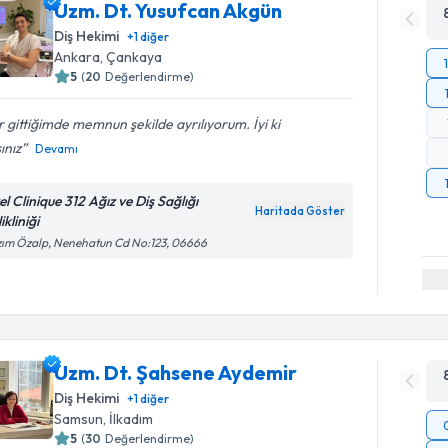
Uzm. Dt. Yusufcan Akgün
Diş Hekimi
+
1
diğer
Ankara
, Çankaya
5
(
20
Değerlendirme)
 gittiğimde memnun şekilde ayrılıyorum. İyi ki
ınız
Devamı
l Clinique 312 Ağız ve Diş Sağlığı
Haritada Göster
ikliniği
ım Özalp, Nenehatun Cd No:123, 06666
Uzm. Dt. Şahsene Aydemir
Diş Hekimi
+
1
diğer
Samsun
, İlkadım
5
(
30
Değerlendirme)