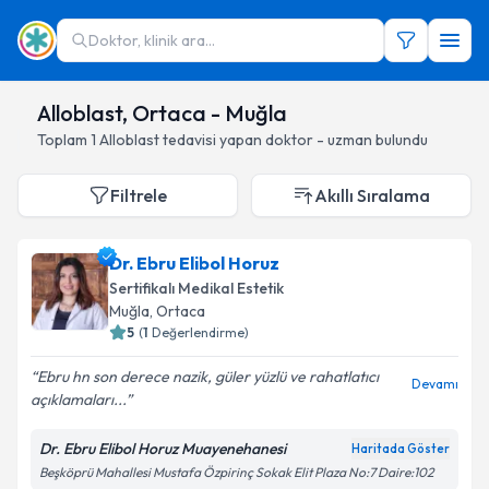
Doktor, klinik ara...
Alloblast, Ortaca - Muğla
Toplam
1
Alloblast
tedavisi yapan doktor - uzman bulundu
Filtrele
Akıllı Sıralama
Dr. Ebru Elibol Horuz
Sertifikalı Medikal Estetik
Muğla
, Ortaca
5
(
1
Değerlendirme)
Ebru hn son derece nazik, güler yüzlü ve rahatlatıcı
Devamı
açıklamaları...
Dr. Ebru Elibol Horuz Muayenehanesi
Haritada Göster
Beşköprü Mahallesi Mustafa Özpirinç Sokak Elit Plaza No:7 Daire:102