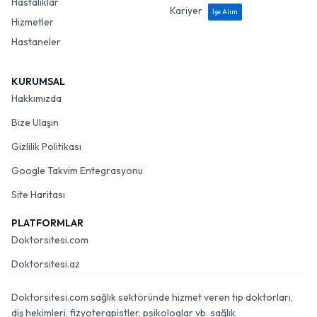
Hastalıklar
Kariyer
İşe Alım
Hizmetler
Hastaneler
KURUMSAL
Hakkımızda
Bize Ulaşın
Gizlilik Politikası
Google Takvim Entegrasyonu
Site Haritası
PLATFORMLAR
Doktorsitesi.com
Doktorsitesi.az
Doktorsitesi.com sağlık sektöründe hizmet veren tıp doktorları,
diş hekimleri, fizyoterapistler, psikologlar vb. sağlık