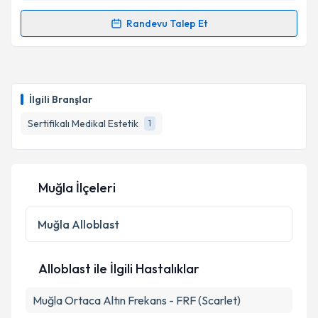
Randevu Talep Et
Randevu Takvimi Talebi
Dr. Ebru Elibol Horuz
için randevu takvimi talebi
oluşturun. Size bu uzmandan randevu almanız için bir
İlgili Branşlar
takvim hazırlandığında e-posta ile bilgilendireceğiz.
Sertifikalı Medikal Estetik
1
E-posta Adresiniz
Muğla İlçeleri
Kişisel verilerimin işlenmesine ilişkin
Aydınlatma
Metni
'ni okudum ve kişisel verilerimin belirtilen
Muğla
Alloblast
kapsamda işlenmesini kabul ediyorum.
Alloblast ile İlgili Hastalıklar
Takvim Talebini Gönder
Muğla Ortaca Altın Frekans - FRF (Scarlet)