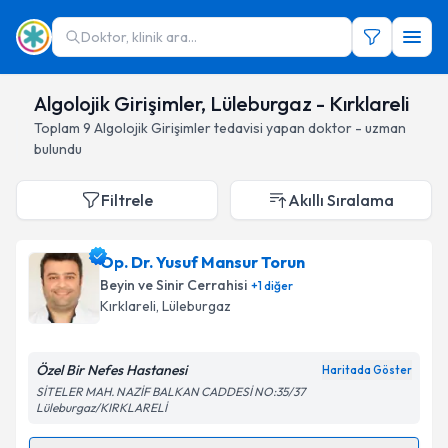
Doktor, klinik ara...
Algolojik Girişimler, Lüleburgaz - Kırklareli
Toplam
9
Algolojik Girişimler
tedavisi yapan doktor - uzman
bulundu
Filtrele
Akıllı Sıralama
Op. Dr. Yusuf Mansur Torun
Beyin ve Sinir Cerrahisi
+
1
diğer
Kırklareli
, Lüleburgaz
Özel Bir Nefes Hastanesi
Haritada Göster
SİTELER MAH. NAZİF BALKAN CADDESİ NO:35/37
Lüleburgaz/KIRKLARELİ