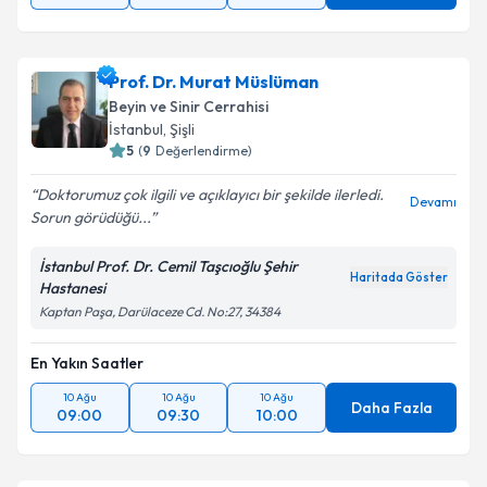
Prof. Dr. Murat Müslüman
Beyin ve Sinir Cerrahisi
İstanbul
, Şişli
5
(
9
Değerlendirme)
Doktorumuz çok ilgili ve açıklayıcı bir şekilde ilerledi.
Devamı
Sorun görüdüğü...
İstanbul Prof. Dr. Cemil Taşcıoğlu Şehir
Haritada Göster
Hastanesi
Kaptan Paşa, Darülaceze Cd. No:27, 34384
En Yakın Saatler
10 Ağu
10 Ağu
10 Ağu
Daha Fazla
09:00
09:30
10:00