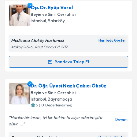
kapsamda işlenmesini kabul ediyorum.
Op. Dr. Aslıhan Çevik
için randevu takvimi talebi
Op. Dr. Eyüp Varol
oluşturun. Size bu uzmandan randevu almanız için bir
Beyin ve Sinir Cerrahisi
takvim hazırlandığında e-posta ile bilgilendireceğiz.
Takvim Talebini Gönder
İstanbul
, Bakırköy
E-posta Adresiniz
Medicana Ataköy Hastanesi
Haritada Göster
Ataköy 2-5-6., Rauf Orbay Cd. 2/1Z
Kişisel verilerimin işlenmesine ilişkin
Aydınlatma
Randevu Talep Et
Randevu Takvimi Talebi
Metni
'ni okudum ve kişisel verilerimin belirtilen
kapsamda işlenmesini kabul ediyorum.
Op. Dr. Eyüp Varol
için randevu takvimi talebi
Dr. Öğr. Üyesi Nazlı Çakıcı Öksüz
oluşturun. Size bu uzmandan randevu almanız için bir
Takvim Talebini Gönder
Beyin ve Sinir Cerrahisi
takvim hazırlandığında e-posta ile bilgilendireceğiz.
İstanbul
, Bayrampaşa
5
(
10
Değerlendirme)
E-posta Adresiniz
Harika bir insan, iyi bir hekim tavsiye ederim şifa
Devamı
olsun,...