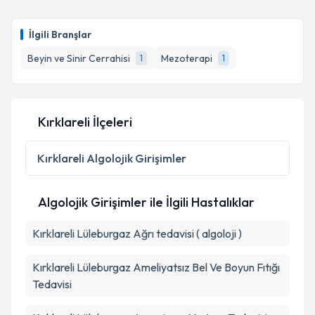
Takvim Talebini Gönder
Op. Dr. Kerem Bıkmaz
için randevu takvimi talebi
oluşturun. Size bu uzmandan randevu almanız için bir
İlgili Branşlar
takvim hazırlandığında e-posta ile bilgilendireceğiz.
Beyin ve Sinir Cerrahisi
Mezoterapi
1
1
E-posta Adresiniz
Kırklareli İlçeleri
Kişisel verilerimin işlenmesine ilişkin
Aydınlatma
Metni
'ni okudum ve kişisel verilerimin belirtilen
Kırklareli
Algolojik Girişimler
kapsamda işlenmesini kabul ediyorum.
Algolojik Girişimler ile İlgili Hastalıklar
Takvim Talebini Gönder
Kırklareli Lüleburgaz Ağrı tedavisi ( algoloji )
Kırklareli Lüleburgaz Ameliyatsız Bel Ve Boyun Fıtığı
Tedavisi