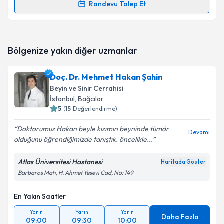
Randevu Talep Et
Randevu Takvimi Talebi
Op. Dr. Yusuf Mansur Torun
için randevu takvimi
Bölgenize yakın diğer uzmanlar
talebi oluşturun. Size bu uzmandan randevu almanız
için bir takvim hazırlandığında e-posta ile
bilgilendireceğiz.
Doç. Dr. Mehmet Hakan Şahin
Beyin ve Sinir Cerrahisi
E-posta Adresiniz
İstanbul
, Bağcılar
5
(
15
Değerlendirme)
Doktorumuz Hakan beyle kızımın beyninde tümör
Devamı
olduğunu öğrendiğimizde tanıştık. öncelikle...
Kişisel verilerimin işlenmesine ilişkin
Aydınlatma
Metni
'ni okudum ve kişisel verilerimin belirtilen
kapsamda işlenmesini kabul ediyorum.
Atlas Üniversitesi Hastanesi
Haritada Göster
Barbaros Mah, H. Ahmet Yesevi Cad, No: 149
Takvim Talebini Gönder
En Yakın Saatler
Yarın
Yarın
Yarın
Daha Fazla
09:00
09:30
10:00