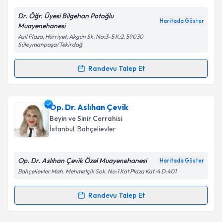
Dr. Öğr. Üyesi Bilgehan Potoğlu
Haritada Göster
Muayenehanesi
Kişisel verilerimin işlenmesine ilişkin
Aydınlatma
Asil Plaza, Hürriyet, Akgün Sk. No:3-5 K:2, 59030
Metni
'ni okudum ve kişisel verilerimin belirtilen
Süleymanpaşa/Tekirdağ
kapsamda işlenmesini kabul ediyorum.
Randevu Talep Et
Randevu Takvimi Talebi
Takvim Talebini Gönder
Dr. Öğr. Üyesi Bilgehan Potoğlu
için randevu
Op. Dr. Aslıhan Çevik
takvimi talebi oluşturun. Size bu uzmandan randevu
Beyin ve Sinir Cerrahisi
almanız için bir takvim hazırlandığında e-posta ile
İstanbul
, Bahçelievler
bilgilendireceğiz.
E-posta Adresiniz
Op. Dr. Aslıhan Çevik Özel Muayenehanesi
Haritada Göster
Bahçelievler Mah. Mehmetçik Sok. No:1 Kat Plaza Kat :4 D:401
Randevu Talep Et
Randevu Takvimi Talebi
Kişisel verilerimin işlenmesine ilişkin
Aydınlatma
Metni
'ni okudum ve kişisel verilerimin belirtilen