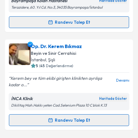
Bayrampaşa Kolan Hastanesi
Haritada Göster
Kişisel verilerimin işlenmesine ilişkin
Aydınlatma
Terazidere, 60. Yıl Cd. No:3, 34035 Bayrampaşa/İstanbul
Metni
'ni okudum ve kişisel verilerimin belirtilen
kapsamda işlenmesini kabul ediyorum.
Randevu Talep Et
Randevu Takvimi Talebi
Takvim Talebini Gönder
Dr. Öğr. Üyesi Nazlı Çakıcı Öksüz
için randevu
Op. Dr. Kerem Bıkmaz
takvimi talebi oluşturun. Size bu uzmandan randevu
Beyin ve Sinir Cerrahisi
almanız için bir takvim hazırlandığında e-posta ile
İstanbul
, Şişli
bilgilendireceğiz.
5
(
45
Değerlendirme)
E-posta Adresiniz
Kerem bey ve tüm ekibi girişten klinikten ayrılışa
Devamı
kadar o...
İNCA Klinik
Haritada Göster
Dikilitaş Mah.Hakkı yeten Cad.Selenium Plaza 10 C blok K.13
Kişisel verilerimin işlenmesine ilişkin
Aydınlatma
Metni
'ni okudum ve kişisel verilerimin belirtilen
kapsamda işlenmesini kabul ediyorum.
Randevu Talep Et
Randevu Takvimi Talebi