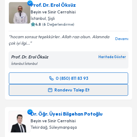
Prof. Dr. Erol Öksüz
Beyin ve Sinir Cerrahisi
İstanbul
, Şişli
4.8
(
6
Değerlendirme)
hocam sonsuz teşekkürler. Allah razı olsun. Alanında
Devamı
çok iyi ilgi...
Prof. Dr. Erol Öksüz
Haritada Göster
İstanbul İstanbul
0 (850) 811 83 93
Randevu Takvimi Talebi
Randevu Talep Et
Prof. Dr. Erol Öksüz
için randevu takvimi talebi
oluşturun. Size bu uzmandan randevu almanız için bir
Dr. Öğr. Üyesi Bilgehan Potoğlu
takvim hazırlandığında e-posta ile bilgilendireceğiz.
Beyin ve Sinir Cerrahisi
E-posta Adresiniz
Tekirdağ
, Süleymanpaşa