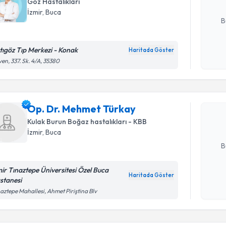
Göz Hastalıkları
E-posta Ad
İzmir
, Buca
B
tıgöz Tıp Merkezi - Konak
Haritada Göster
Kişisel
Randevu T
en, 337. Sk. 4/A, 35380
okudum
işlenm
Op. Dr. M
Size bu uzm
Op. Dr. Mehmet Türkay
hazırlandığ
Kulak Burun Boğaz hastalıkları - KBB
İzmir
, Buca
E-posta Ad
B
mir Tınaztepe Üniversitesi Özel Buca
Haritada Göster
stanesi
Kişisel
Randevu T
aztepe Mahallesi, Ahmet Piriştina Blv
okudum
işlenm
Op. Dr. T