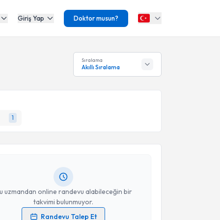
Giriş Yap
Doktor musun?
Sıralama
Akıllı Sıralama
akvimi Talebi
1
ökhan Avsever
için randevu takvimi talebi oluşturun.
andan randevu almanız için bir takvim
ında e-posta ile bilgilendireceğiz.
resiniz
u uzmandan online randevu alabileceğin bir
takvimi bulunmuyor.
Randevu Talep Et