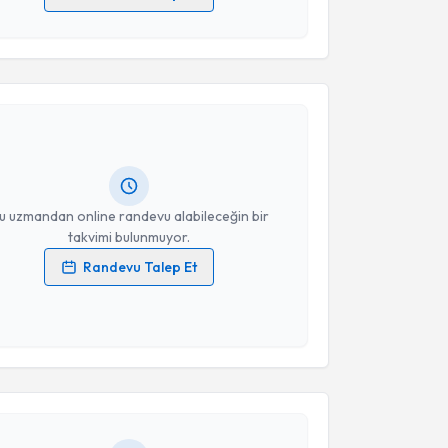
 verilerimin işlenmesine ilişkin
Aydınlatma Metni
'ni
 ve kişisel verilerimin belirtilen kapsamda
akvimi Talebi
esini kabul ediyorum.
tih Özbakış
için randevu takvimi talebi oluşturun.
Takvim Talebini Gönder
andan randevu almanız için bir takvim
ında e-posta ile bilgilendireceğiz.
resiniz
u uzmandan online randevu alabileceğin bir
takvimi bulunmuyor.
Randevu Talep Et
 verilerimin işlenmesine ilişkin
Aydınlatma Metni
'ni
 ve kişisel verilerimin belirtilen kapsamda
akvimi Talebi
esini kabul ediyorum.
l Var
için randevu takvimi talebi oluşturun. Size bu
Takvim Talebini Gönder
ndevu almanız için bir takvim hazırlandığında e-
lgilendireceğiz.