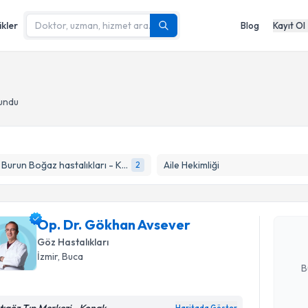
ikler
Blog
Kayıt Ol
lundu
Randevu T
Kulak Burun Boğaz hastalıkları - KBB
Aile Hekimliği
2
Op. Dr. G
Size bu uzm
Op. Dr. Gökhan Avsever
hazırlandığ
Göz Hastalıkları
E-posta Ad
İzmir
, Buca
B