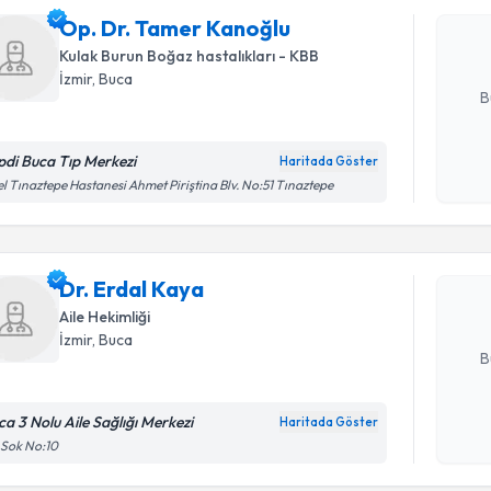
Size bu uzm
Op. Dr. Tamer Kanoğlu
hazırlandığ
Kulak Burun Boğaz hastalıkları - KBB
E-posta Ad
İzmir
, Buca
B
pdi Buca Tıp Merkezi
Haritada Göster
Randevu T
Kişisel
l Tınaztepe Hastanesi Ahmet Piriştina Blv. No:51 Tınaztepe
okudum
işlenm
Dr. Erdal 
uzmandan ra
Dr. Erdal Kaya
posta ile bi
Aile Hekimliği
E-posta Ad
İzmir
, Buca
B
ca 3 Nolu Aile Sağlığı Merkezi
Haritada Göster
Kişisel
1 Sok No:10
okudum
işlenm