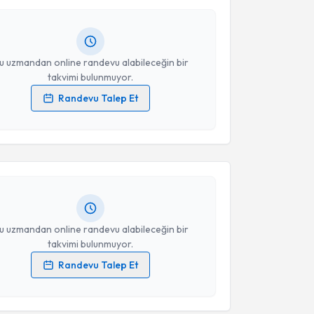
andan randevu almanız için bir takvim
Takvim Talebini Gönder
ında e-posta ile bilgilendireceğiz.
resiniz
u uzmandan online randevu alabileceğin bir
takvimi bulunmuyor.
Randevu Talep Et
akvimi Talebi
 verilerimin işlenmesine ilişkin
Aydınlatma Metni
'ni
 ve kişisel verilerimin belirtilen kapsamda
esini kabul ediyorum.
Kaya
için randevu takvimi talebi oluşturun. Size bu
ndevu almanız için bir takvim hazırlandığında e-
lgilendireceğiz.
Takvim Talebini Gönder
resiniz
u uzmandan online randevu alabileceğin bir
takvimi bulunmuyor.
Randevu Talep Et
 verilerimin işlenmesine ilişkin
Aydınlatma Metni
'ni
 ve kişisel verilerimin belirtilen kapsamda
esini kabul ediyorum.