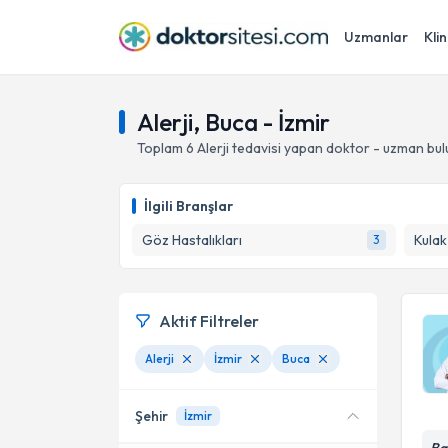
Uzmanlar
Klin
Alerji, Buca - İzmir
Toplam
6
Alerji
tedavisi yapan doktor - uzman bu
İlgili Branşlar
Göz Hastalıkları
3
Aktif Filtreler
Alerji
İzmir
Buca
Şehir
İzmir