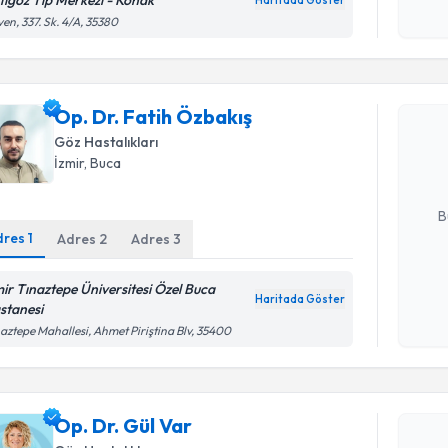
tıgöz Tıp Merkezi - Konak
Haritada Göster
Kişisel
en, 337. Sk. 4/A, 35380
okudum
Randevu T
işlenm
Op. Dr. Fa
Op. Dr. Fatih Özbakış
Size bu uzm
Göz Hastalıkları
hazırlandığ
İzmir
, Buca
E-posta Ad
B
dres
1
Adres
2
Adres
3
Kişisel
mir Tınaztepe Üniversitesi Özel Buca
Haritada Göster
okudum
stanesi
Randevu T
işlenm
aztepe Mahallesi, Ahmet Piriştina Blv, 35400
Op. Dr. Gü
uzmandan ra
Op. Dr. Gül Var
posta ile bi