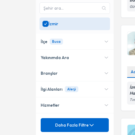
Ba
Güv
İzmir
İlçe
Buca
Yakınımda Ara
A
Branşlar
Konumuma yakın uzmanları
Konak
göster
İz
Bayraklı
İlgi Alanları
Alerji
Ha
Tın
Karşıyaka
Hizmetler
Göz Hastalıkları
Çiğli
Kulak Burun Boğaz hastalıkları
Mezuniyet
Alerji
Daha Fazla Filtre
- KBB
Balçova
Aile Hekimliği