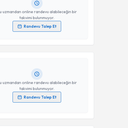
resiniz
u uzmandan online randevu alabileceğin bir
takvimi bulunmuyor.
Randevu Talep Et
 verilerimin işlenmesine ilişkin
Aydınlatma Metni
'ni
akvimi Talebi
 ve kişisel verilerimin belirtilen kapsamda
esini kabul ediyorum.
ehmet Türkay
için randevu takvimi talebi oluşturun.
andan randevu almanız için bir takvim
Takvim Talebini Gönder
ında e-posta ile bilgilendireceğiz.
resiniz
u uzmandan online randevu alabileceğin bir
takvimi bulunmuyor.
Randevu Talep Et
 verilerimin işlenmesine ilişkin
Aydınlatma Metni
'ni
akvimi Talebi
 ve kişisel verilerimin belirtilen kapsamda
esini kabul ediyorum.
amer Kanoğlu
için randevu takvimi talebi oluşturun.