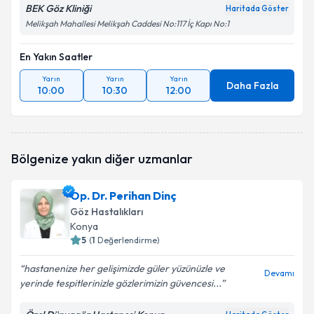
BEK Göz Kliniği
Haritada Göster
Melikşah Mahallesi Melikşah Caddesi No:117 İç Kapı No:1
En Yakın Saatler
Yarın
Yarın
Yarın
Daha Fazla
10:00
10:30
12:00
Bölgenize yakın diğer uzmanlar
Op. Dr. Perihan Dinç
Göz Hastalıkları
Konya
5
(
1
Değerlendirme)
hastanenize her gelişimizde güler yüzünüzle ve
Devamı
yerinde tespitlerinizle gözlerimizin güvencesi...