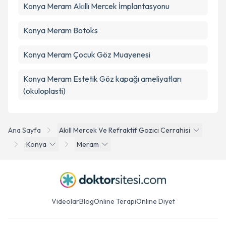
Konya Meram Akıllı Mercek İmplantasyonu
Konya Meram Botoks
Konya Meram Çocuk Göz Muayenesi
Konya Meram Estetik Göz kapağı ameliyatları
(okuloplasti)
Ana Sayfa
Akill Mercek Ve Refraktif Gozici Cerrahisi
Konya
Meram
Videolar
Blog
Online Terapi
Online Diyet