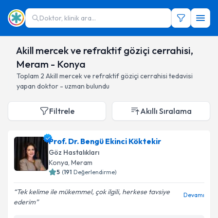
Doktor, klinik ara...
Akill mercek ve refraktif göziçi cerrahisi,
Meram - Konya
Toplam
2
Akill mercek ve refraktif göziçi cerrahisi
tedavisi
yapan doktor - uzman bulundu
Filtrele
Akıllı Sıralama
Prof. Dr. Bengü Ekinci Köktekir
Göz Hastalıkları
Konya
, Meram
5
(
191
Değerlendirme)
Tek kelime ile mükemmel, çok ilgili, herkese tavsiye
Devamı
ederim