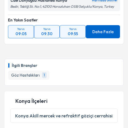
Özel Dünyagöz Hastanesi Konya
Haritada Göster
Bedir, Tebliğ Sk. No:1, 42100 Horozluhan OSB/Selçuklu/Konya, Turkey
En Yakın Saatler
Yarın
Yarın
Yarın
Daha Fazla
09:05
09:30
09:55
İlgili Branşlar
Göz Hastalıkları
1
Konya İlçeleri
Konya
Akill mercek ve refraktif göziçi cerrahisi