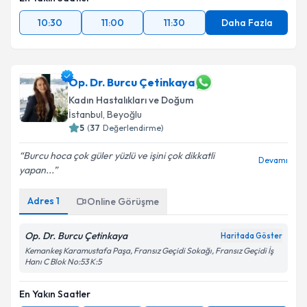
10:30
11:00
11:30
Daha Fazla
Op. Dr. Burcu Çetinkaya
Kadın Hastalıkları ve Doğum
İstanbul
, Beyoğlu
5
(
37
Değerlendirme)
Burcu hoca çok güler yüzlü ve işini çok dikkatli
Devamı
yapan...
Adres
1
Online Görüşme
Op. Dr. Burcu Çetinkaya
Haritada Göster
Kemankeş Karamustafa Paşa, Fransız Geçidi Sokağı, Fransız Geçidi İş
Hanı C Blok No:53 K:5
En Yakın Saatler