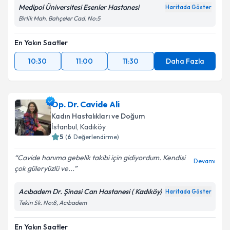
Medipol Üniversitesi Esenler Hastanesi
Haritada Göster
Birlik Mah. Bahçeler Cad. No:5
En Yakın Saatler
10:30
11:00
11:30
Daha Fazla
Op. Dr. Cavide Ali
Kadın Hastalıkları ve Doğum
İstanbul
, Kadıköy
5
(
6
Değerlendirme)
Cavide hanıma gebelik takibi için gidiyordum. Kendisi
Devamı
çok güleryüzlü ve...
Acıbadem Dr. Şinasi Can Hastanesi ( Kadıköy)
Haritada Göster
Tekin Sk. No:8, Acıbadem
En Yakın Saatler