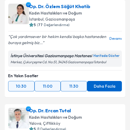
Op. Dr. Özlem Söğüt Khatib
Kadın Hastalıkları ve Doğum
İstanbul
, Gaziosmanpaşa
5
(
77
Değerlendirme)
Çok yardımsever bir hekim kendisi başka hastaneden
Devamı
buraya gelmiş biz...
İstinye Üniversitesi Gaziosmanpaşa Hastanesi
Haritada Göster
Merkez, Çukurçeşme Cd. No:51, 34245 Gaziosmanpaşa/İstanbul
En Yakın Saatler
10:30
11:00
11:30
Daha Fazla
Op. Dr. Ercan Tutal
Kadın Hastalıkları ve Doğum
Yalova
, Çiftlikköy
5
(
1
Değerlendirme)