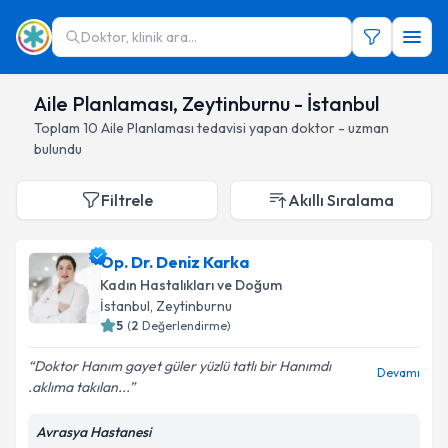
Doktor, klinik ara...
Aile Planlaması, Zeytinburnu - İstanbul
Toplam
10
Aile Planlaması
tedavisi yapan doktor - uzman
bulundu
Filtrele
Akıllı Sıralama
Op. Dr. Deniz Karka
Kadın Hastalıkları ve Doğum
İstanbul
, Zeytinburnu
5
(
2
Değerlendirme)
Doktor Hanım gayet güler yüzlü tatlı bir Hanımdı
Devamı
.aklıma takılan...
Avrasya Hastanesi