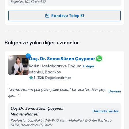
Beştelsiz, 101. Sk No:107
Randevu Talep Et
Randevu Takvimi Talebi
Op. Dr. Deniz Karka
için randevu takvimi talebi
Bölgenize yakın diğer uzmanlar
oluşturun. Size bu uzmandan randevu almanız için bir
takvim hazırlandığında e-posta ile bilgilendireceğiz.
Doç. Dr. Sema Süzen Çaypınar
E-posta Adresiniz
Kadın Hastalıkları ve Doğum
+
1
diğer
İstanbul
, Bakırköy
5
(
328
Değerlendirme)
Kişisel verilerimin işlenmesine ilişkin
Aydınlatma
Sema Hanım çok güleryüzlü pozitif bir doktor. Her şey
Devamı
Metni
'ni okudum ve kişisel verilerimin belirtilen
için...
kapsamda işlenmesini kabul ediyorum.
Doç.Dr. Sema Süzen Çaypınar
Haritada Göster
Muayenehanesi
Takvim Talebini Gönder
Route İstanbul, Ataköy 7-8-9-10. Kısım Mahallesi, E-5 Yan Yol, No: 6,
34156, B blok daire 25, 34212