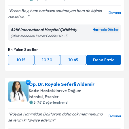
Ercan Bey, hem hastasını unutmayan hem de kişinin
Devamı
ruhsal ve...
Aktif International Hospital Çiftlikköy
Haritada Göster
Çiftlik Mahallesi Kemer Caddesi No : 5
En Yakın Saatler
10:15
10:30
10:45
Daha Fazla
Op. Dr. Röyale Seferli Aldemir
Kadın Hastalıkları ve Doğum
İstanbul
, Esenler
5
(
47
Değerlendirme)
Röyale Hanım'dan Doktorum daha çok memnunumu
Devamı
severim ki tavsiye ederim