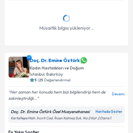
Müsaitlik bilgisi yükleniyor...
Doç. Dr. Emine Öztürk
Kadın Hastalıkları ve Doğum
İstanbul
, Bakırköy
5
(
25
Değerlendirme)
Her zaman her konuda hem bizi bilgilendirip hem de
Devamı
sakinleştirdiği...
Doç. Dr. Emine Öztürk Özel Muayenehanesi
Haritada Göster
Kartaltepe Mah. İncirli Cad. İhsan Kalmaz Sok. No:2 Kat :2 Daire:1
En Yakın Saatler