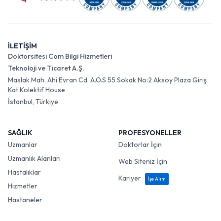
İLETİŞİM
Doktorsitesi Com Bilgi Hizmetleri
Teknoloji ve Ticaret A.Ş.
Maslak Mah. Ahi Evran Cd. A.O.S 55 Sokak No:2 Aksoy Plaza Giriş
Kat Kolektif House
İstanbul, Türkiye
SAĞLIK
PROFESYONELLER
Uzmanlar
Doktorlar İçin
Uzmanlık Alanları
Web Siteniz İçin
Hastalıklar
Kariyer
İşe Alım
Hizmetler
Hastaneler