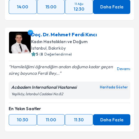
11 Ağu
14:00
15:00
Daha Fazla
12:30
Doç. Dr. Mehmet Ferdi Kıncı
Kadın Hastalıkları ve Doğum
İstanbul
, Bakırköy
5
(
8
Değerlendirme)
Hamileliğimi öğrendiğim andan doğuma kadar geçen
Devamı
süreç boyunca Ferdi Bey...
Acıbadem International Hastanesi
Haritada Göster
Yeşilköy, İstanbul Caddesi No:82
En Yakın Saatler
10:30
11:00
11:30
Daha Fazla