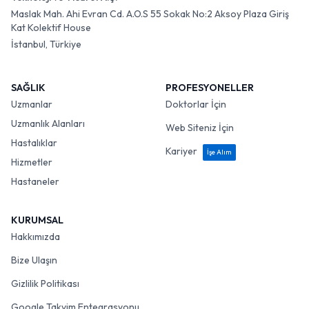
Maslak Mah. Ahi Evran Cd. A.O.S 55 Sokak No:2 Aksoy Plaza Giriş
Kat Kolektif House
İstanbul, Türkiye
SAĞLIK
PROFESYONELLER
Uzmanlar
Doktorlar İçin
Uzmanlık Alanları
Web Siteniz İçin
Hastalıklar
Kariyer
İşe Alım
Hizmetler
Hastaneler
KURUMSAL
Hakkımızda
Bize Ulaşın
Gizlilik Politikası
Google Takvim Entegrasyonu