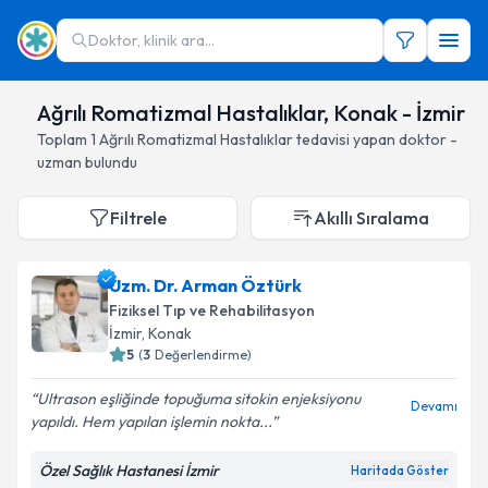
Doktor, klinik ara...
Ağrılı Romatizmal Hastalıklar, Konak - İzmir
Toplam
1
Ağrılı Romatizmal Hastalıklar
tedavisi yapan doktor -
uzman bulundu
Filtrele
Akıllı Sıralama
Uzm. Dr. Arman Öztürk
Fiziksel Tıp ve Rehabilitasyon
İzmir
, Konak
5
(
3
Değerlendirme)
Ultrason eşliğinde topuğuma sitokin enjeksiyonu
Devamı
yapıldı. Hem yapılan işlemin nokta...
Özel Sağlık Hastanesi İzmir
Haritada Göster