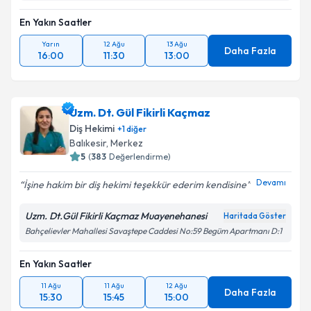
En Yakın Saatler
Yarın
12 Ağu
13 Ağu
Daha Fazla
16:00
11:30
13:00
Uzm. Dt. Gül Fikirli Kaçmaz
Diş Hekimi
+
1
diğer
Balıkesir
, Merkez
5
(
383
Değerlendirme)
Devamı
İşine hakim bir diş hekimi teşekkür ederim kendisine
Uzm. Dt.Gül Fikirli Kaçmaz Muayenehanesi
Haritada Göster
Bahçelievler Mahallesi Savaştepe Caddesi No:59 Begüm Apartmanı D:1
En Yakın Saatler
11 Ağu
11 Ağu
12 Ağu
Daha Fazla
15:30
15:45
15:00