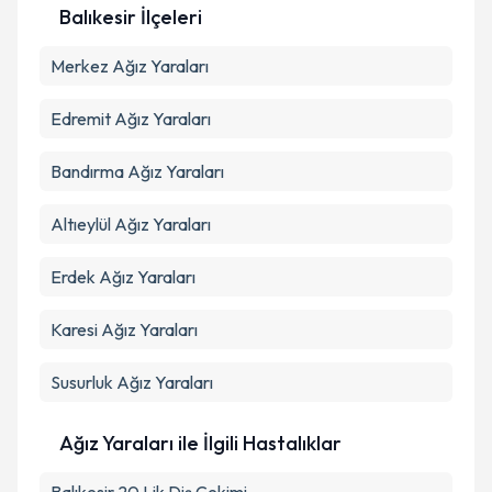
Balıkesir İlçeleri
Kişisel verilerimin işlenmesine ilişkin
Aydınlatma
Merkez
Metni
Ağız Yaraları
'ni okudum ve kişisel verilerimin belirtilen
kapsamda işlenmesini kabul ediyorum.
Edremit
Ağız Yaraları
Takvim Talebini Gönder
Bandırma
Ağız Yaraları
Altıeylül
Ağız Yaraları
Erdek
Ağız Yaraları
Karesi
Ağız Yaraları
Susurluk
Ağız Yaraları
Ağız Yaraları ile İlgili Hastalıklar