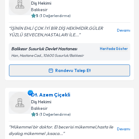
Size bu uzmandan randevu almanız için bir takvim
Diş Hekimi
hazırlandığında e-posta ile bilgilendireceğiz.
Balıkesir
5
(
1
Değerlendirme)
E-posta Adresiniz
İŞİNİN EHLİ ÇOK İYİ BİR DİŞ HEKİMİDİR.GÜLER
Devamı
YÜZLÜ SEVECEN,HASTALARI İLE...
Balikesır Susurluk Devlet Hastanesı
Haritada Göster
Kişisel verilerimin işlenmesine ilişkin
Aydınlatma
Han, Hastane Cad., 10600 Susurluk/Balıkesir
Metni
'ni okudum ve kişisel verilerimin belirtilen
kapsamda işlenmesini kabul ediyorum.
Randevu Talep Et
Randevu Takvimi Talebi
Takvim Talebini Gönder
Dt. Faruk Yanık
için randevu takvimi talebi oluşturun.
Dt. Azem Çiçekli
Size bu uzmandan randevu almanız için bir takvim
Diş Hekimi
hazırlandığında e-posta ile bilgilendireceğiz.
Balıkesir
5
(
1
Değerlendirme)
E-posta Adresiniz
Mükemmel bir doktor. El becerisi mükemmel,hasta ile
Devamı
diyalog mükemmel ,kısaca...