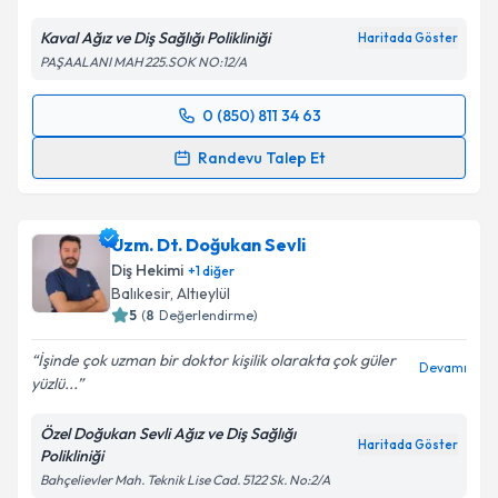
Kaval Ağız ve Diş Sağlığı Polikliniği
Haritada Göster
PAŞAALANI MAH 225.SOK NO:12/A
0 (850) 811 34 63
Randevu Takvimi Talebi
Randevu Talep Et
Uzm. Dt. Selma Kaval
için randevu takvimi talebi
oluşturun. Size bu uzmandan randevu almanız için bir
Uzm. Dt. Doğukan Sevli
takvim hazırlandığında e-posta ile bilgilendireceğiz.
Diş Hekimi
+
1
diğer
E-posta Adresiniz
Balıkesir
, Altıeylül
5
(
8
Değerlendirme)
İşinde çok uzman bir doktor kişilik olarakta çok güler
Devamı
yüzlü...
Kişisel verilerimin işlenmesine ilişkin
Aydınlatma
Metni
'ni okudum ve kişisel verilerimin belirtilen
Özel Doğukan Sevli Ağız ve Diş Sağlığı
kapsamda işlenmesini kabul ediyorum.
Haritada Göster
Polikliniği
Bahçelievler Mah. Teknik Lise Cad. 5122 Sk. No:2/A