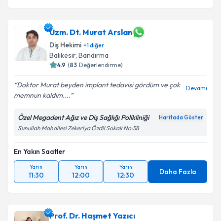
Uzm. Dt. Murat Arslan
Diş Hekimi
+
1
diğer
Balıkesir
, Bandırma
4.9
(
83
Değerlendirme)
Doktor Murat beyden implant tedavisi gördüm ve çok
Devamı
memnun kaldım....
Özel Megadent Ağız ve Diş Sağlığı Polikliniği
Haritada Göster
Sunullah Mahallesi Zekeriya Özdil Sokak No:58
En Yakın Saatler
Yarın
Yarın
Yarın
Daha Fazla
11:30
12:00
12:30
Prof. Dr. Haşmet Yazıcı