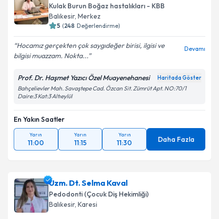
Kulak Burun Boğaz hastalıkları - KBB
Balıkesir
, Merkez
5
(
248
Değerlendirme)
Hocamız gerçekten çok saygıdeğer birisi, ilgisi ve
Devamı
bilgisi muazzam. Nokta...
Prof. Dr. Haşmet Yazıcı Özel Muayenehanesi
Haritada Göster
Bahçelievler Mah. Savaştepe Cad. Özcan Sit. Zümrüt Apt. NO:70/1
Daire:3 Kat:3 Altıeylül
En Yakın Saatler
Yarın
Yarın
Yarın
Daha Fazla
11:00
11:15
11:30
Uzm. Dt. Selma Kaval
Pedodonti (Çocuk Diş Hekimliği)
Balıkesir
, Karesi