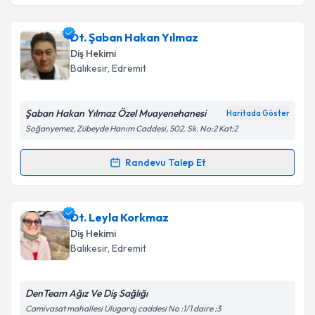
Takvim Talebini Gönder
Uzm. Dt. SedaNur Eroğlu Efe
için randevu takvimi
Dt. Şaban Hakan Yılmaz
talebi oluşturun. Size bu uzmandan randevu almanız
Diş Hekimi
için bir takvim hazırlandığında e-posta ile
Balıkesir
, Edremit
bilgilendireceğiz.
E-posta Adresiniz
Şaban Hakan Yılmaz Özel Muayenehanesi
Haritada Göster
Soğanyemez, Zübeyde Hanım Caddesi, 502. Sk. No:2 Kat:2
Randevu Talep Et
Randevu Takvimi Talebi
Kişisel verilerimin işlenmesine ilişkin
Aydınlatma
Metni
'ni okudum ve kişisel verilerimin belirtilen
kapsamda işlenmesini kabul ediyorum.
Dt. Şaban Hakan Yılmaz
için randevu takvimi talebi
Dt. Leyla Korkmaz
oluşturun. Size bu uzmandan randevu almanız için bir
Diş Hekimi
takvim hazırlandığında e-posta ile bilgilendireceğiz.
Takvim Talebini Gönder
Balıkesir
, Edremit
E-posta Adresiniz
DenTeam Ağız Ve Diş Sağlığı
Camivasat mahallesi Ulugaraj caddesi No :1/1 daire :3