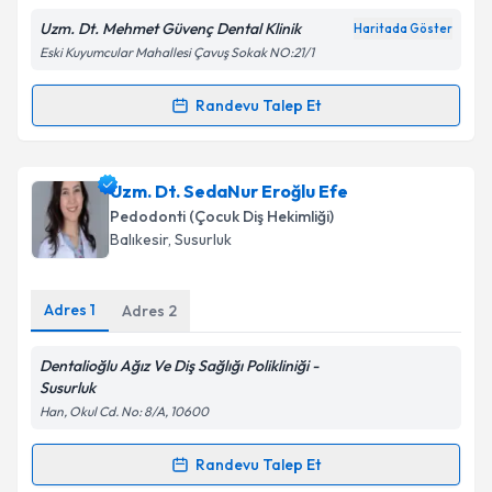
Uzm. Dt. Mehmet Güvenç Dental Klinik
Haritada Göster
Eski Kuyumcular Mahallesi Çavuş Sokak NO:21/1
Kişisel verilerimin işlenmesine ilişkin
Aydınlatma
Randevu Talep Et
Randevu Takvimi Talebi
Metni
'ni okudum ve kişisel verilerimin belirtilen
kapsamda işlenmesini kabul ediyorum.
Uzm. Dt. Mehmet Güvenç
için randevu takvimi
Uzm. Dt. SedaNur Eroğlu Efe
talebi oluşturun. Size bu uzmandan randevu almanız
Takvim Talebini Gönder
Pedodonti (Çocuk Diş Hekimliği)
için bir takvim hazırlandığında e-posta ile
Balıkesir
, Susurluk
bilgilendireceğiz.
E-posta Adresiniz
Adres
1
Adres
2
Dentalioğlu Ağız Ve Diş Sağlığı Polikliniği -
Susurluk
Kişisel verilerimin işlenmesine ilişkin
Aydınlatma
Han, Okul Cd. No: 8/A, 10600
Metni
'ni okudum ve kişisel verilerimin belirtilen
kapsamda işlenmesini kabul ediyorum.
Randevu Talep Et
Randevu Takvimi Talebi