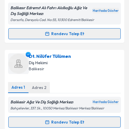
Balikesır Edremıt Alı Fahrı Akıllıoğlu Ağiz Ve
Kişisel verilerimin işlenmesine ilişkin
Aydınlatma
Haritada Göster
Dış Sağliği Merkezı
Metni
'ni okudum ve kişisel verilerimin belirtilen
Darsofa, Dereyolu Cad. No:55, 10300 Edremit/Balıkesir
kapsamda işlenmesini kabul ediyorum.
Randevu Talep Et
Randevu Takvimi Talebi
Takvim Talebini Gönder
Dt. Azem Çiçekli
için randevu takvimi talebi
Dt. Nilüfer Tülümen
oluşturun. Size bu uzmandan randevu almanız için bir
Diş Hekimi
takvim hazırlandığında e-posta ile bilgilendireceğiz.
Balıkesir
E-posta Adresiniz
Adres
1
Adres
2
Balıkesir Ağız Ve Diş Sağlığı Merkezı
Haritada Göster
Kişisel verilerimin işlenmesine ilişkin
Aydınlatma
Bahçelievler, 337. Sk., 10050 Merkez/Balıkesir Merkez/Balıkesir
Metni
'ni okudum ve kişisel verilerimin belirtilen
kapsamda işlenmesini kabul ediyorum.
Randevu Talep Et
Randevu Takvimi Talebi