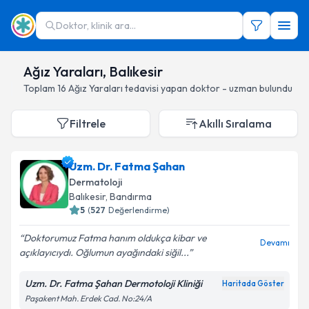
Doktor, klinik ara...
Ağız Yaraları, Balıkesir
Toplam
16
Ağız Yaraları
tedavisi yapan doktor - uzman bulundu
Filtrele
Akıllı Sıralama
Uzm. Dr. Fatma Şahan
Dermatoloji
Balıkesir
, Bandırma
5
(
527
Değerlendirme)
Doktorumuz Fatma hanım oldukça kibar ve
Devamı
açıklayıcıydı. Oğlumun ayağındaki siğil...
Uzm. Dr. Fatma Şahan Dermotoloji Kliniği
Haritada Göster
Paşakent Mah. Erdek Cad. No:24/A