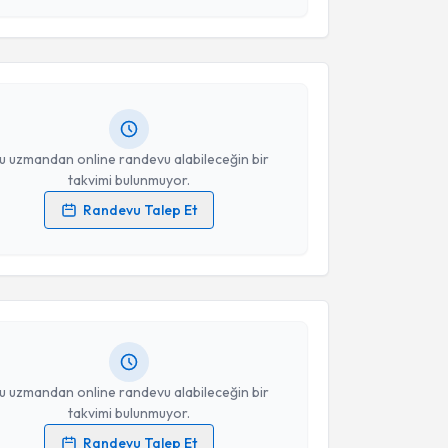
 ve kişisel verilerimin belirtilen kapsamda
esini kabul ediyorum.
n Uygun
için randevu takvimi talebi oluşturun. Size bu
ndevu almanız için bir takvim hazırlandığında e-
lgilendireceğiz.
Takvim Talebini Gönder
resiniz
u uzmandan online randevu alabileceğin bir
takvimi bulunmuyor.
Randevu Talep Et
akvimi Talebi
 verilerimin işlenmesine ilişkin
Aydınlatma Metni
'ni
 ve kişisel verilerimin belirtilen kapsamda
esini kabul ediyorum.
 Baba
için randevu takvimi talebi oluşturun. Size bu
ndevu almanız için bir takvim hazırlandığında e-
lgilendireceğiz.
Takvim Talebini Gönder
resiniz
u uzmandan online randevu alabileceğin bir
takvimi bulunmuyor.
Randevu Talep Et