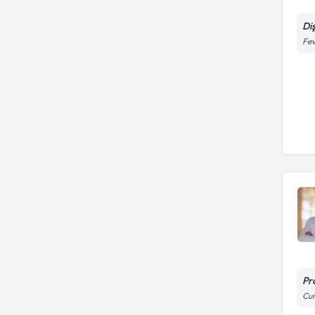
Di
Fev
Pr
Cum