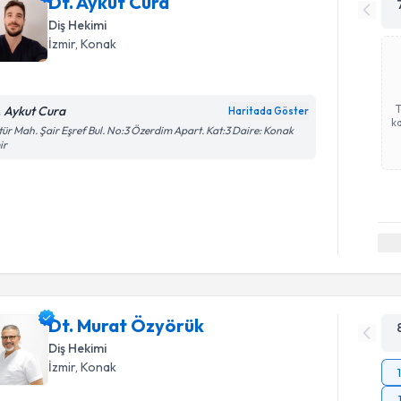
Dt. Aykut Cura
Diş Hekimi
İzmir
, Konak
. Aykut Cura
Haritada Göster
ka
tür Mah. Şair Eşref Bul. No:3 Özerdim Apart. Kat:3 Daire: Konak
ir
Dt. Murat Özyörük
Diş Hekimi
İzmir
, Konak