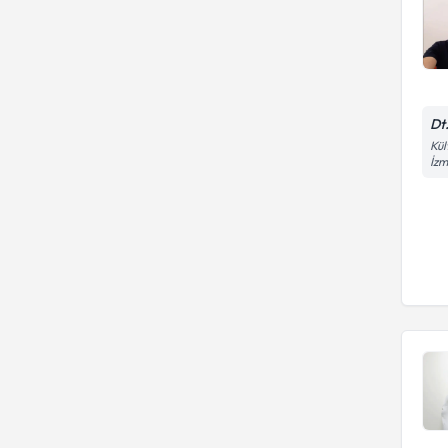
Dt
Kül
İzm