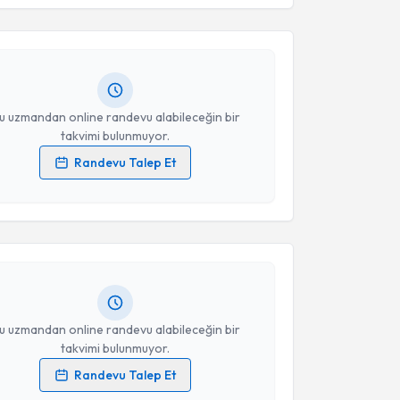
esini kabul ediyorum.
 Aksüt
için randevu takvimi talebi oluşturun. Size bu
ndevu almanız için bir takvim hazırlandığında e-
lgilendireceğiz.
Takvim Talebini Gönder
resiniz
u uzmandan online randevu alabileceğin bir
takvimi bulunmuyor.
Randevu Talep Et
akvimi Talebi
 verilerimin işlenmesine ilişkin
Aydınlatma Metni
'ni
 ve kişisel verilerimin belirtilen kapsamda
esini kabul ediyorum.
 Kulya
için randevu takvimi talebi oluşturun. Size bu
ndevu almanız için bir takvim hazırlandığında e-
lgilendireceğiz.
Takvim Talebini Gönder
resiniz
u uzmandan online randevu alabileceğin bir
takvimi bulunmuyor.
Randevu Talep Et
akvimi Talebi
 verilerimin işlenmesine ilişkin
Aydınlatma Metni
'ni