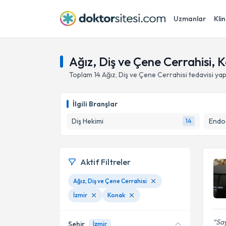
Uzmanlar
Klin
Ağız, Diş ve Çene Cerrahisi, K
Toplam
14
Ağız, Diş ve Çene Cerrahisi
tedavisi ya
İlgili Branşlar
Diş Hekimi
Endod
14
Aktif Filtreler
Ağız, Diş ve Çene Cerrahisi
İzmir
Konak
Sa
Şehir
İzmir