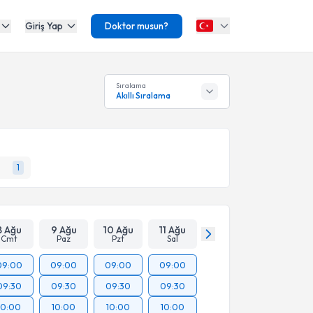
Giriş Yap
Doktor musun?
Sıralama
Akıllı Sıralama
1
8 Ağu
9 Ağu
10 Ağu
11 Ağu
Cmt
Paz
Pzt
Sal
09:00
09:00
09:00
09:00
09:30
09:30
09:30
09:30
10:00
10:00
10:00
10:00