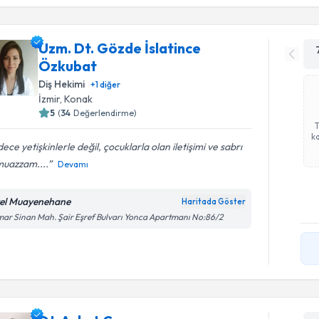
Uzm. Dt. Gözde İslatince
Özkubat
Diş Hekimi
+
1
diğer
İzmir
, Konak
5
(
34
Değerlendirme)
ka
ece yetişkinlerle değil, çocuklarla olan iletişimi ve sabrı
muazzam....
Devamı
el Muayenehane
Haritada Göster
ar Sinan Mah. Şair Eşref Bulvarı Yonca Apartmanı No:86/2