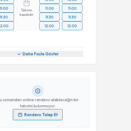
11:00
11:00
11:00
Takvim
kapalıdır
11:30
11:30
11:30
12:00
12:00
12:00
akvimi Talebi
Daha Fazla Göster
Hüseyin Kurtulmuş
için randevu takvimi talebi
Size bu uzmandan randevu almanız için bir takvim
ında e-posta ile bilgilendireceğiz.
resiniz
u uzmandan online randevu alabileceğin bir
takvimi bulunmuyor.
Randevu Talep Et
akvimi Talebi
 verilerimin işlenmesine ilişkin
Aydınlatma Metni
'ni
 ve kişisel verilerimin belirtilen kapsamda