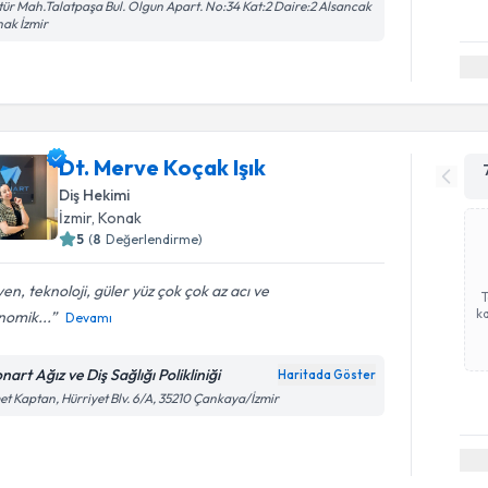
tür Mah.Talatpaşa Bul. Olgun Apart. No:34 Kat:2 Daire:2 Alsancak
ak İzmir
Dt. Merve Koçak Işık
Diş Hekimi
İzmir
, Konak
5
(
8
Değerlendirme)
yen, teknoloji, güler yüz çok çok az acı ve
ka
nomik...
Devamı
art Ağız ve Diş Sağlığı Polikliniği
Haritada Göster
et Kaptan, Hürriyet Blv. 6/A, 35210 Çankaya/İzmir