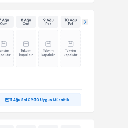
7 Ağu
8 Ağu
9 Ağu
10 Ağu
Cum
Cmt
Paz
Pzt
Takvim
Takvim
Takvim
Takvim
palıdır
kapalıdır
kapalıdır
kapalıdır
11 Ağu
Sal
09:30
Uygun Müsaitlik