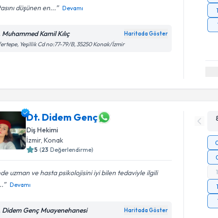
asını düşünen en...
Devamı
. Muhammed Kamil Kılıç
Haritada Göster
ertepe, Yeşillik Cd no:77-79/B, 35250 Konak/İzmir
Dt. Didem Genç
Diş Hekimi
İzmir
, Konak
5
(
23
Değerlendirme)
nde uzman ve hasta psikolojisini iyi bilen tedaviyle ilgili
..
Devamı
. Didem Genç Muayenehanesi
Haritada Göster