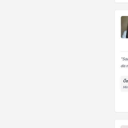
Sad
da 
Öz
Mim