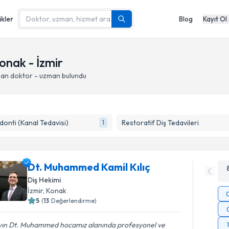
ikler
Blog
Kayıt Ol
onak - İzmir
pan doktor - uzman bulundu
onti (Kanal Tedavisi)
Restoratif Diş Tedavileri
1
Dt. Muhammed Kamil Kılıç
Diş Hekimi
İzmir
, Konak
5
(
13
Değerlendirme)
yın Dt. Muhammed hocamız alanında profesyonel ve