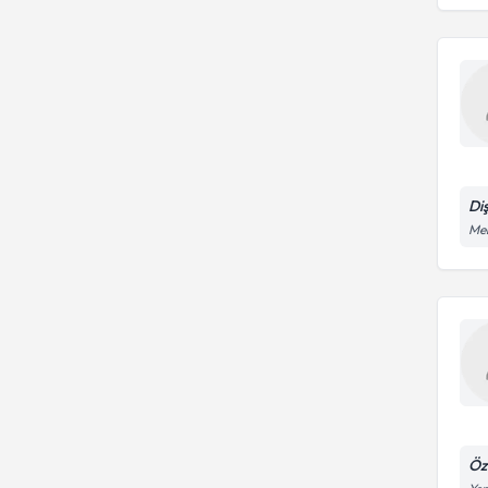
Di
Meh
Öze