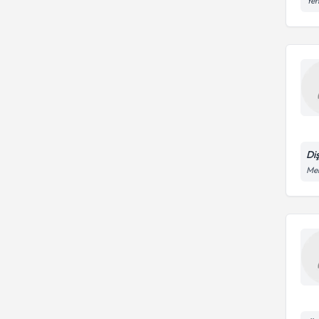
Yen
Di
Meh