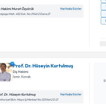
ş Hekimi Murat Özyörük
Haritada Göster
zipaşa Mah. 452 Sok. No:3 Kat:2 Daire:21
Randevu T
Prof. Dr. 
oluşturun. 
Prof. Dr. Hüseyin Kurtulmuş
hazırlandığ
Diş Hekimi
E-posta Ad
İzmir
, Konak
B
of. Dr. Hüseyin Kurtulmuş
Haritada Göster
Randevu T
Kişisel
huriyet Bulv. Mayıs İş Merkezi No:123 Kat:2 D:21
okudum