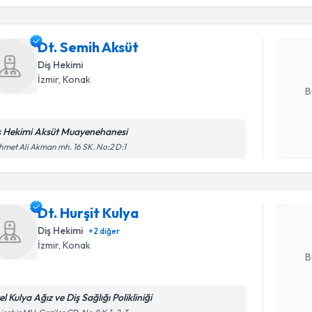
işlenm
Dt. Semih
uzmandan ra
Dt. Semih Aksüt
posta ile bi
Diş Hekimi
E-posta Ad
İzmir
, Konak
B
ş Hekimi Aksüt Muayenehanesi
Randevu T
Kişisel
met Ali Akman mh. 16 SK. No:2 D:1
okudum
işlenm
Dt. Hurşit
uzmandan ra
Dt. Hurşit Kulya
posta ile bi
Diş Hekimi
+
2
diğer
E-posta Ad
İzmir
, Konak
B
l Kulya Ağız ve Diş Sağlığı Polikliniği
Randevu T
Kişisel