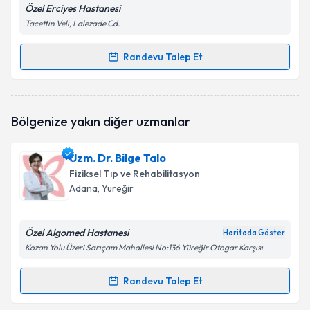
Özel Erciyes Hastanesi
Tacettin Veli, Lalezade Cd.
Randevu Talep Et
Randevu Takvimi Talebi
Uzm. Dr. Zuhal Güldeste
için randevu takvimi talebi
Bölgenize yakın diğer uzmanlar
oluşturun. Size bu uzmandan randevu almanız için bir
takvim hazırlandığında e-posta ile bilgilendireceğiz.
Uzm. Dr. Bilge Talo
E-posta Adresiniz
Fiziksel Tıp ve Rehabilitasyon
Adana
, Yüreğir
Özel Algomed Hastanesi
Kişisel verilerimin işlenmesine ilişkin
Aydınlatma
Haritada Göster
Metni
'ni okudum ve kişisel verilerimin belirtilen
Kozan Yolu Üzeri Sarıçam Mahallesi No:136 Yüreğir Otogar Karşısı
kapsamda işlenmesini kabul ediyorum.
Randevu Talep Et
Randevu Takvimi Talebi
Takvim Talebini Gönder