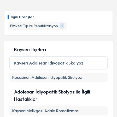
Uzm. Dr. Bilge Talo
için randevu takvimi talebi
oluşturun. Size bu uzmandan randevu almanız için bir
İlgili Branşlar
takvim hazırlandığında e-posta ile bilgilendireceğiz.
Fiziksel Tıp ve Rehabilitasyon
1
E-posta Adresiniz
Kayseri İlçeleri
Kişisel verilerimin işlenmesine ilişkin
Aydınlatma
Metni
'ni okudum ve kişisel verilerimin belirtilen
Kayseri
Adölesan İdiyopatik Skolyoz
kapsamda işlenmesini kabul ediyorum.
Kocasinan
Adölesan İdiyopatik Skolyoz
Takvim Talebini Gönder
Adölesan İdiyopatik Skolyoz ile İlgili
Hastalıklar
Kayseri Melikgazi Adale Romatizması