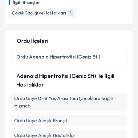
İlgili Branşlar
takvim hazırlandığında e-posta ile bilgilendireceğiz.
Çocuk Sağlığı ve Hastalıkları
1
E-posta Adresiniz
Ordu İlçeleri
Kişisel verilerimin işlenmesine ilişkin
Aydınlatma
Metni
'ni okudum ve kişisel verilerimin belirtilen
Ordu
Adenoid Hipertrofisi (Geniz Eti)
kapsamda işlenmesini kabul ediyorum.
Adenoid Hipertrofisi (Geniz Eti) ile İlgili
Takvim Talebini Gönder
Hastalıklar
Ordu Ünye 0-18 Yaş Arası Tüm Çocuklara Sağlık
Hizmeti
Ordu Ünye Alerjik Bronşit
Ordu Ünye Alerjik Hastalıklar