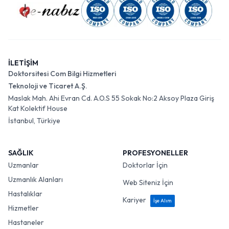
İLETİŞİM
Doktorsitesi Com Bilgi Hizmetleri
Teknoloji ve Ticaret A.Ş.
Maslak Mah. Ahi Evran Cd. A.O.S 55 Sokak No:2 Aksoy Plaza Giriş
Kat Kolektif House
İstanbul, Türkiye
SAĞLIK
PROFESYONELLER
Uzmanlar
Doktorlar İçin
Uzmanlık Alanları
Web Siteniz İçin
Hastalıklar
Kariyer
İşe Alım
Hizmetler
Hastaneler