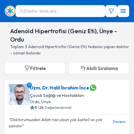
Doktor, klinik ara...
Adenoid Hipertrofisi (Geniz Eti), Ünye -
Ordu
Toplam
3
Adenoid Hipertrofisi (Geniz Eti)
tedavisi yapan doktor
- uzman bulundu
Filtrele
Akıllı Sıralama
Uzm. Dr. Halil İbrahim İnce
Çocuk Sağlığı ve Hastalıkları
Ordu
, Ünye
5
(
26
Değerlendirme)
Doktorumuzdan Allah razı olsun çok kaliteli ve çok
Devamı
samimi