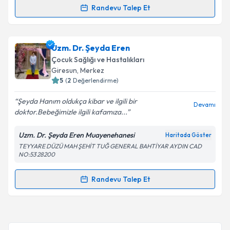
Randevu Talep Et
Randevu Takvimi Talebi
Uzm. Dr. Pelin Aytaç Uras
için randevu takvimi talebi
Uzm. Dr. Şeyda Eren
oluşturun. Size bu uzmandan randevu almanız için bir
Çocuk Sağlığı ve Hastalıkları
takvim hazırlandığında e-posta ile bilgilendireceğiz.
Giresun
, Merkez
5
(
2
Değerlendirme)
E-posta Adresiniz
Şeyda Hanım oldukça kibar ve ilgili bir
Devamı
doktor.Bebeğimizle ilgili kafamıza...
Uzm. Dr. Şeyda Eren Muayenehanesi
Haritada Göster
Kişisel verilerimin işlenmesine ilişkin
Aydınlatma
TEYYARE DÜZÜ MAH ŞEHİT TUĞ GENERAL BAHTİYAR AYDIN CAD
Metni
'ni okudum ve kişisel verilerimin belirtilen
NO:53 28200
kapsamda işlenmesini kabul ediyorum.
Randevu Talep Et
Randevu Takvimi Talebi
Takvim Talebini Gönder
Uzm. Dr. Şeyda Eren
için randevu takvimi talebi
oluşturun. Size bu uzmandan randevu almanız için bir