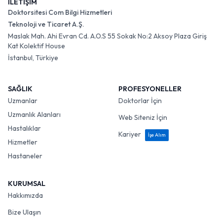
İLETİŞİM
Doktorsitesi Com Bilgi Hizmetleri
Teknoloji ve Ticaret A.Ş.
Maslak Mah. Ahi Evran Cd. A.O.S 55 Sokak No:2 Aksoy Plaza Giriş
Kat Kolektif House
İstanbul, Türkiye
SAĞLIK
PROFESYONELLER
Uzmanlar
Doktorlar İçin
Uzmanlık Alanları
Web Siteniz İçin
Hastalıklar
Kariyer
İşe Alım
Hizmetler
Hastaneler
KURUMSAL
Hakkımızda
Bize Ulaşın