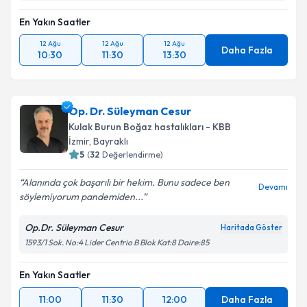
En Yakın Saatler
12 Ağu
12 Ağu
12 Ağu
Daha Fazla
10:30
11:30
13:30
Op. Dr. Süleyman Cesur
Kulak Burun Boğaz hastalıkları - KBB
İzmir
, Bayraklı
5
(
32
Değerlendirme)
Alanında çok başarılı bir hekim. Bunu sadece ben
Devamı
söylemiyorum pandemiden...
Op.Dr. Süleyman Cesur
Haritada Göster
1593/1 Sok. No:4 Lider Centrio B Blok Kat:8 Daire:85
En Yakın Saatler
11:00
11:30
12:00
Daha Fazla