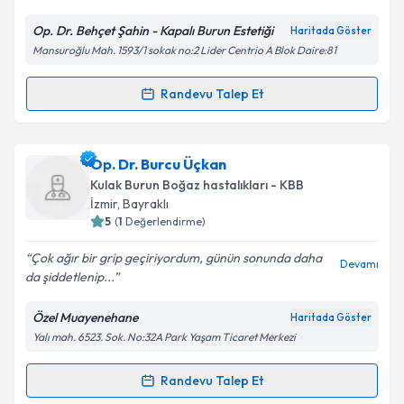
Op. Dr. Behçet Şahin - Kapalı Burun Estetiği
Haritada Göster
Kişisel verilerimin işlenmesine ilişkin
Aydınlatma
Mansuroğlu Mah. 1593/1 sokak no:2 Lider Centrio A Blok Daire:81
Metni
'ni okudum ve kişisel verilerimin belirtilen
kapsamda işlenmesini kabul ediyorum.
Randevu Talep Et
Randevu Takvimi Talebi
Takvim Talebini Gönder
Op. Dr. Behcet Şahin
için randevu takvimi talebi
Op. Dr. Burcu Üçkan
oluşturun. Size bu uzmandan randevu almanız için bir
Kulak Burun Boğaz hastalıkları - KBB
takvim hazırlandığında e-posta ile bilgilendireceğiz.
İzmir
, Bayraklı
5
(
1
Değerlendirme)
E-posta Adresiniz
Çok ağır bir grip geçiriyordum, günün sonunda daha
Devamı
da şiddetlenip...
Özel Muayenehane
Haritada Göster
Kişisel verilerimin işlenmesine ilişkin
Aydınlatma
Yalı mah. 6523. Sok. No:32A Park Yaşam Ticaret Merkezi
Metni
'ni okudum ve kişisel verilerimin belirtilen
kapsamda işlenmesini kabul ediyorum.
Randevu Talep Et
Randevu Takvimi Talebi