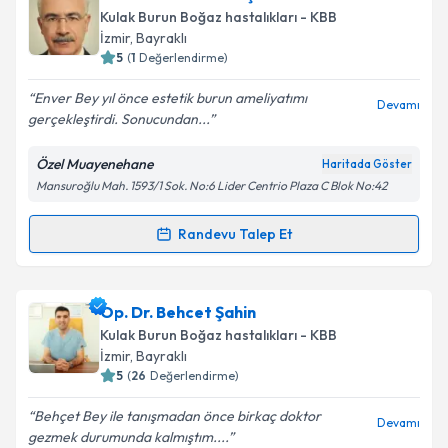
oluşturun. Size bu uzmandan randevu almanız için bir
Kulak Burun Boğaz hastalıkları - KBB
takvim hazırlandığında e-posta ile bilgilendireceğiz.
İzmir
, Bayraklı
5
(
1
Değerlendirme)
E-posta Adresiniz
Enver Bey yıl önce estetik burun ameliyatımı
Devamı
gerçekleştirdi. Sonucundan...
Özel Muayenehane
Haritada Göster
Kişisel verilerimin işlenmesine ilişkin
Aydınlatma
Mansuroğlu Mah. 1593/1 Sok. No:6 Lider Centrio Plaza C Blok No:42
Metni
'ni okudum ve kişisel verilerimin belirtilen
kapsamda işlenmesini kabul ediyorum.
Randevu Talep Et
Randevu Takvimi Talebi
Takvim Talebini Gönder
Prof. Dr. Enver Altaş
için randevu takvimi talebi
Op. Dr. Behcet Şahin
oluşturun. Size bu uzmandan randevu almanız için bir
Kulak Burun Boğaz hastalıkları - KBB
takvim hazırlandığında e-posta ile bilgilendireceğiz.
İzmir
, Bayraklı
5
(
26
Değerlendirme)
E-posta Adresiniz
Behçet Bey ile tanışmadan önce birkaç doktor
Devamı
gezmek durumunda kalmıştım....