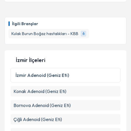
Takvim Talebini Gönder
Op. Dr. Burcu Üçkan
için randevu takvimi talebi
oluşturun. Size bu uzmandan randevu almanız için bir
İlgili Branşlar
takvim hazırlandığında e-posta ile bilgilendireceğiz.
Kulak Burun Boğaz hastalıkları - KBB
6
E-posta Adresiniz
İzmir İlçeleri
Kişisel verilerimin işlenmesine ilişkin
Aydınlatma
Metni
'ni okudum ve kişisel verilerimin belirtilen
İzmir
Adenoid (Geniz Eti)
kapsamda işlenmesini kabul ediyorum.
Konak
Adenoid (Geniz Eti)
Takvim Talebini Gönder
Bornova
Adenoid (Geniz Eti)
Çiğli
Adenoid (Geniz Eti)