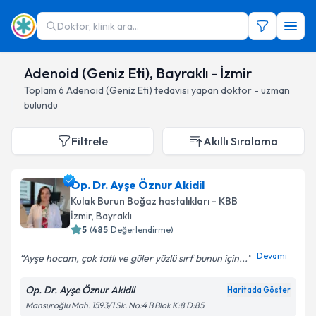
Doktor, klinik ara...
Adenoid (Geniz Eti), Bayraklı - İzmir
Toplam
6
Adenoid (Geniz Eti)
tedavisi yapan doktor - uzman
bulundu
Filtrele
Akıllı Sıralama
Op. Dr. Ayşe Öznur Akidil
Kulak Burun Boğaz hastalıkları - KBB
İzmir
, Bayraklı
5
(
485
Değerlendirme)
Devamı
Ayşe hocam, çok tatlı ve güler yüzlü sırf bunun için...
Op. Dr. Ayşe Öznur Akidil
Haritada Göster
Mansuroğlu Mah. 1593/1 Sk. No:4 B Blok K:8 D:85