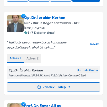
Op. Dr. İbrahim Korhan
Kulak Burun Boğaz hastalıkları - KBB
İzmir
, Bayraklı
5
(
7
Değerlendirme)
haftadır devam eden burun kanamamı
Devamı
geçirdi.Nihayet rahat bir uyku...
Adres
1
Adres
2
Op.Dr. İbrahim Korhan
Haritada Göster
Mansuroğlu mah. 1593/1 SK. No:6 K:2 D:15 Lider Centrio C Blok
Randevu Talep Et
Randevu Takvimi Talebi
Op. Dr. İbrahim Korhan
için randevu takvimi talebi
Prof. Dr. Enver Altaş