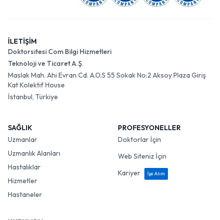
İLETİŞİM
Doktorsitesi Com Bilgi Hizmetleri
Teknoloji ve Ticaret A.Ş.
Maslak Mah. Ahi Evran Cd. A.O.S 55 Sokak No:2 Aksoy Plaza Giriş
Kat Kolektif House
İstanbul, Türkiye
SAĞLIK
PROFESYONELLER
Uzmanlar
Doktorlar İçin
Uzmanlık Alanları
Web Siteniz İçin
Hastalıklar
Kariyer
İşe Alım
Hizmetler
Hastaneler