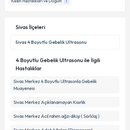
Kadın Hastalıkları ve Doğum
1
E-posta Adresiniz
Sivas İlçeleri
Kişisel verilerimin işlenmesine ilişkin
Aydınlatma
Metni
'ni okudum ve kişisel verilerimin belirtilen
Sivas
4 Boyutlu Gebelik Ultrasonu
kapsamda işlenmesini kabul ediyorum.
4 Boyutlu Gebelik Ultrasonu ile İlgili
Takvim Talebini Gönder
Hastalıklar
Sivas Merkez 4 Boyutlu Ultrasonla Gebelik
Muayenesi
Sivas Merkez Açıklanamayan Kısırlık
Sivas Merkez Acil rahim ağzı dikişi ( Sörklaj )