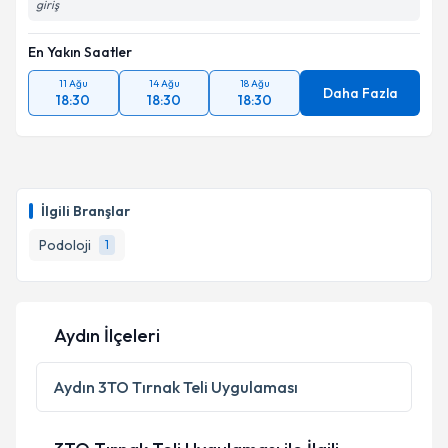
giriş
En Yakın Saatler
11 Ağu
14 Ağu
18 Ağu
Daha Fazla
18:30
18:30
18:30
İlgili Branşlar
Podoloji
1
Aydın İlçeleri
Aydın
3TO Tırnak Teli Uygulaması