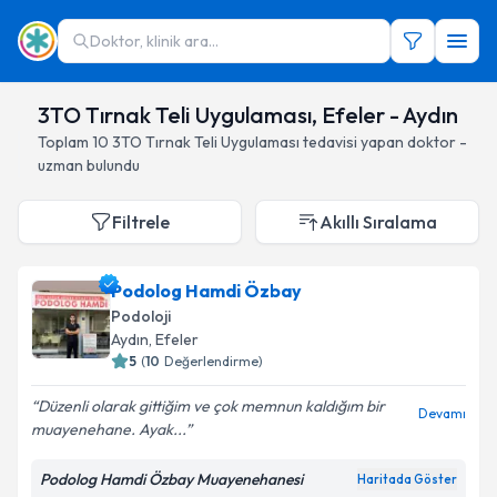
Doktor, klinik ara...
3TO Tırnak Teli Uygulaması, Efeler - Aydın
Toplam
10
3TO Tırnak Teli Uygulaması
tedavisi yapan doktor -
uzman bulundu
Filtrele
Akıllı Sıralama
Podolog Hamdi Özbay
Podoloji
Aydın
, Efeler
5
(
10
Değerlendirme)
Düzenli olarak gittiğim ve çok memnun kaldığım bir
Devamı
muayenehane. Ayak...
Podolog Hamdi Özbay Muayenehanesi
Haritada Göster