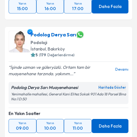
Yarın
Yarın
Yarın
Daha Fazla
15:00
16:00
17:00
Podolog Derya Sarı
Podoloji
İstanbul
, Bakırköy
5
(
179
Değerlendirme)
İşinde uzman ve güleryüzlü. Ortam tam bir
Devamı
muayenehane tarzında. yakınım...
Podolog Derya Sarı Muayenehanesi
Haritada Göster
Yenimahalle mahallesi, General Kani Elitez Sokak 901 Ada 18 Parsel Bina
No:1 D:50
En Yakın Saatler
Yarın
Yarın
Yarın
Daha Fazla
09:00
10:00
11:00