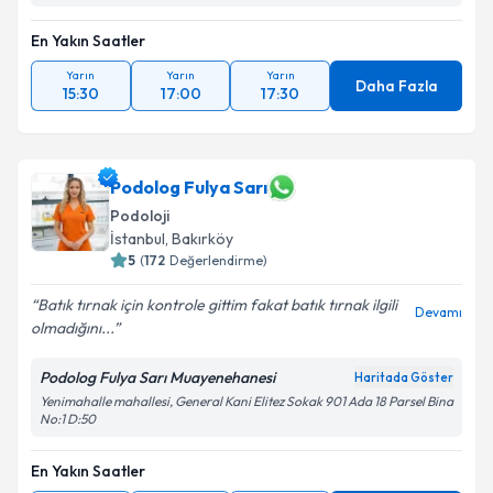
En Yakın Saatler
Yarın
Yarın
Yarın
Daha Fazla
15:30
17:00
17:30
Podolog Fulya Sarı
Podoloji
İstanbul
, Bakırköy
5
(
172
Değerlendirme)
Batık tırnak için kontrole gittim fakat batık tırnak ilgili
Devamı
olmadığını...
Podolog Fulya Sarı Muayenehanesi
Haritada Göster
Yenimahalle mahallesi, General Kani Elitez Sokak 901 Ada 18 Parsel Bina
No:1 D:50
En Yakın Saatler