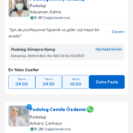
Podoloji
Adıyaman
, Kahta
5
(
81
Değerlendirme)
İşin de profesyonel hijyenik ve güler yüz hepsi bir
Devamı
arada
Podolog Sümeyra Kamış
Haritada Göster
Eskisaray, Atatürk Bulv. No:148 D:6 No:12 02100
En Yakın Saatler
Yarın
Yarın
Yarın
Daha Fazla
09:00
09:30
10:00
Podolog Cemile Özdemir
Podoloji
Ankara
, Çankaya
5
(
28
Değerlendirme)