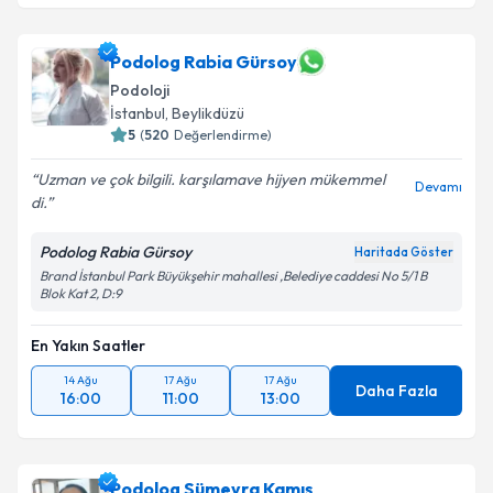
Podolog Rabia Gürsoy
Podoloji
İstanbul
, Beylikdüzü
5
(
520
Değerlendirme)
Uzman ve çok bilgili. karşılamave hijyen mükemmel
Devamı
di.
Podolog Rabia Gürsoy
Haritada Göster
Brand İstanbul Park Büyükşehir mahallesi ,Belediye caddesi No 5/1 B
Blok Kat 2, D:9
En Yakın Saatler
14 Ağu
17 Ağu
17 Ağu
Daha Fazla
16:00
11:00
13:00
Podolog Sümeyra Kamış