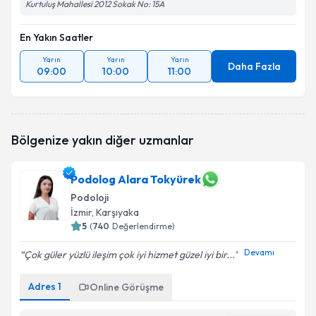
Kurtuluş Mahallesi 2012 Sokak No: 15A
En Yakın Saatler
Yarın
Yarın
Yarın
Daha Fazla
09:00
10:00
11:00
Bölgenize yakın diğer uzmanlar
Podolog Alara Tokyürek
Podoloji
İzmir
, Karşıyaka
5
(
740
Değerlendirme)
Devamı
Çok güler yüzlü ileşim çok iyi hizmet güzel iyi bir...
Adres
1
Online Görüşme