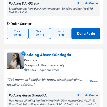
Podolog Eda Gürsoy
Haritada Göster
Brand İstanbul Park Büyükşehir mahallesi ,Belediye caddesi No 5/1 B
Blok Kat 2, D:9
En Yakın Saatler
Yarın
Yarın
Yarın
Daha Fazla
09:00
09:30
10:00
Podolog Ahsen Gündoğdu
Podoloji
Zonguldak
, Karadenizereğli
5
(
237
Değerlendirme)
Çok memnun kaldığım bir tedavi süreci geçirdim…
Devamı
teşekkür ederim…
Podolog Ahsen Gündoğdu
Haritada Göster
Hacı Hasan Likoğlu İş Merkezi Müftü Mah. Uğur Mumcu Cad. No:29-51
Kat:4 Shell Petrol Karşısı Koton Mavi US POLO Mağazaları arasındaki