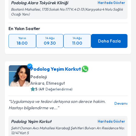
Podolog Alara Tokyürek Kliniği
Haritada Göster
Bostanlı Mahallesi, 1735 Sokak No:177 K:4 D:13 (Karşıyaka 4 Nolu Sağlık
Ocağı Yanı)
En Yakın Saatler
Yarın
14 Ağu
14 Ağu
Daha Fazla
18:00
09:30
11:00
Podolog Yeşim Korkut
Podoloji
Ankara
, Etimesgut
5
(
49
Değerlendirme)
Uygulamaya ve tedavi detayına son derece hakim.
Devamı
Hastayı bilgilendirme ve...
Podolog Yeşim Korkut
Haritada Göster
Şehit Osman Avcı Mahallesi Karabağ Şehitleri Bulvarı Arı Residence No:
12/47 Kat: 5