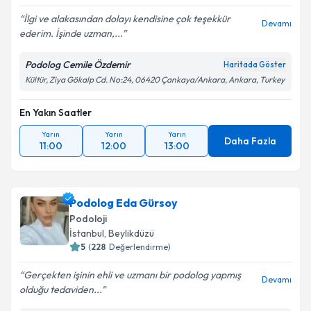
İlgi ve alakasından dolayı kendisine çok teşekkür
Devamı
ederim. İşinde uzman,...
Podolog Cemile Özdemir
Haritada Göster
Kültür, Ziya Gökalp Cd. No:24, 06420 Çankaya/Ankara, Ankara, Turkey
En Yakın Saatler
Yarın
Yarın
Yarın
Daha Fazla
11:00
12:00
13:00
Podolog Eda Gürsoy
Podoloji
İstanbul
, Beylikdüzü
5
(
228
Değerlendirme)
Gerçekten işinin ehli ve uzmanı bir podolog yapmış
Devamı
olduğu tedaviden...