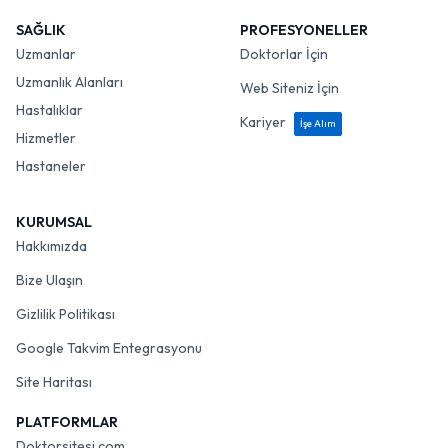
SAĞLIK
PROFESYONELLER
Uzmanlar
Doktorlar İçin
Uzmanlık Alanları
Web Siteniz İçin
Hastalıklar
Kariyer
İşe Alım
Hizmetler
Hastaneler
KURUMSAL
Hakkımızda
Bize Ulaşın
Gizlilik Politikası
Google Takvim Entegrasyonu
Site Haritası
PLATFORMLAR
Doktorsitesi.com