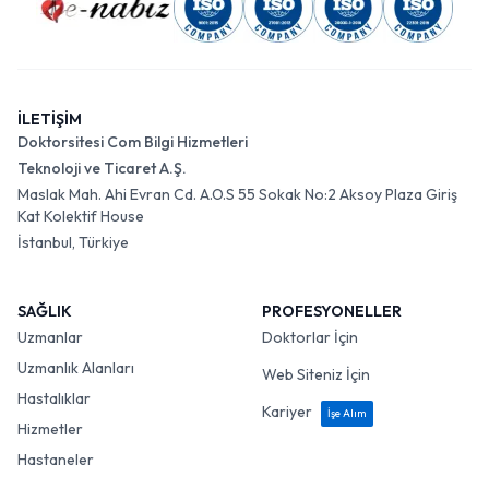
İLETİŞİM
Doktorsitesi Com Bilgi Hizmetleri
Teknoloji ve Ticaret A.Ş.
Maslak Mah. Ahi Evran Cd. A.O.S 55 Sokak No:2 Aksoy Plaza Giriş
Kat Kolektif House
İstanbul, Türkiye
SAĞLIK
PROFESYONELLER
Uzmanlar
Doktorlar İçin
Uzmanlık Alanları
Web Siteniz İçin
Hastalıklar
Kariyer
İşe Alım
Hizmetler
Hastaneler