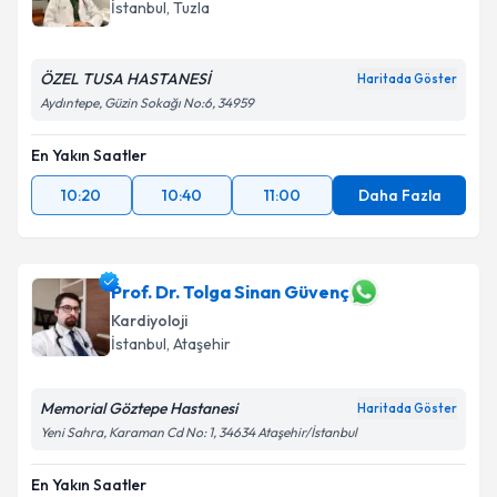
İstanbul
, Tuzla
ÖZEL TUSA HASTANESİ
Haritada Göster
Aydıntepe, Güzin Sokağı No:6, 34959
En Yakın Saatler
10:20
10:40
11:00
Daha Fazla
Prof. Dr. Tolga Sinan Güvenç
Kardiyoloji
İstanbul
, Ataşehir
Memorial Göztepe Hastanesi
Haritada Göster
Yeni Sahra, Karaman Cd No: 1, 34634 Ataşehir/İstanbul
En Yakın Saatler