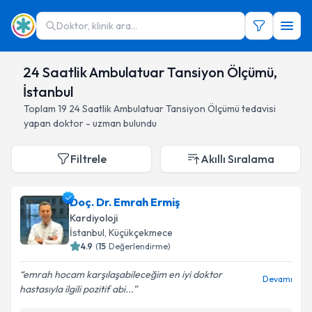
Doktor, klinik ara...
24 Saatlik Ambulatuar Tansiyon Ölçümü,
İstanbul
Toplam
19
24 Saatlik Ambulatuar Tansiyon Ölçümü
tedavisi
yapan doktor - uzman bulundu
Filtrele
Akıllı Sıralama
Doç. Dr. Emrah Ermiş
Kardiyoloji
İstanbul
, Küçükçekmece
4.9
(
15
Değerlendirme)
emrah hocam karşılaşabileceğim en iyi doktor
Devamı
hastasıyla ilgili pozitif abi...