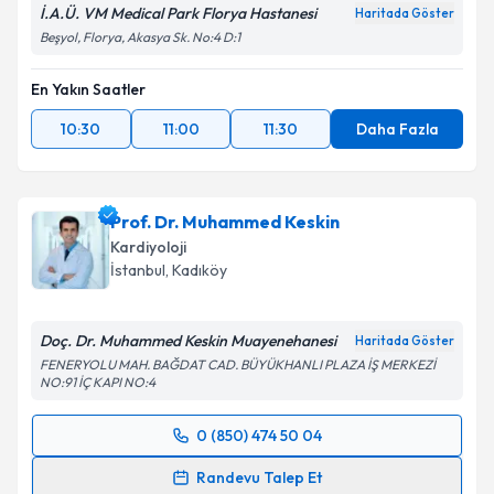
İ.A.Ü. VM Medical Park Florya Hastanesi
Haritada Göster
Beşyol, Florya, Akasya Sk. No:4 D:1
En Yakın Saatler
10:30
11:00
11:30
Daha Fazla
Prof. Dr. Muhammed Keskin
Kardiyoloji
İstanbul
, Kadıköy
Doç. Dr. Muhammed Keskin Muayenehanesi
Haritada Göster
FENERYOLU MAH. BAĞDAT CAD. BÜYÜKHANLI PLAZA İŞ MERKEZİ
NO:91 İÇ KAPI NO:4
0 (850) 474 50 04
Randevu Takvimi Talebi
Randevu Talep Et