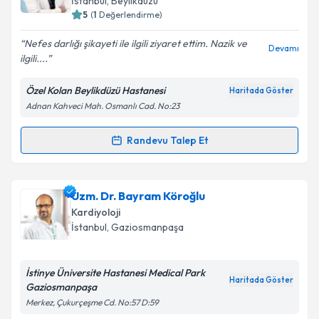
İstanbul
, Beylikdüzü
5
(
1
Değerlendirme)
E-posta Adresiniz
Nefes darlığı şikayeti ile ilgili ziyaret ettim. Nazik ve
Devamı
ilgili....
Özel Kolan Beylikdüzü Hastanesi
Haritada Göster
Kişisel verilerimin işlenmesine ilişkin
Aydınlatma
Adnan Kahveci Mah. Osmanlı Cad. No:23
Metni
'ni okudum ve kişisel verilerimin belirtilen
kapsamda işlenmesini kabul ediyorum.
Randevu Talep Et
Randevu Takvimi Talebi
Takvim Talebini Gönder
Doç. Dr. Yasin Yüksel
için randevu takvimi talebi
Uzm. Dr. Bayram Köroğlu
oluşturun. Size bu uzmandan randevu almanız için bir
Kardiyoloji
takvim hazırlandığında e-posta ile bilgilendireceğiz.
İstanbul
, Gaziosmanpaşa
E-posta Adresiniz
İstinye Üniversite Hastanesi Medical Park
Haritada Göster
Gaziosmanpaşa
Merkez, Çukurçeşme Cd. No:57 D:59