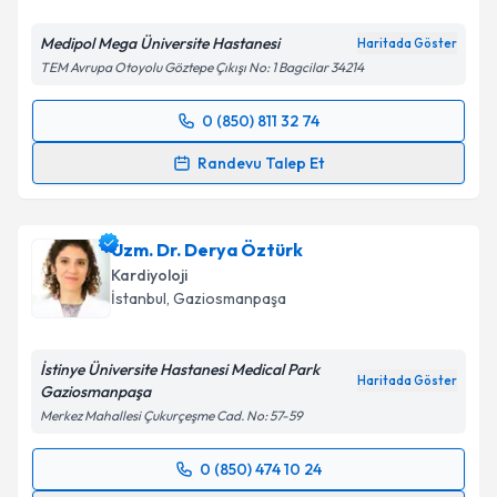
Medipol Mega Üniversite Hastanesi
Haritada Göster
TEM Avrupa Otoyolu Göztepe Çıkışı No: 1 Bagcilar 34214
0 (850) 811 32 74
Randevu Takvimi Talebi
Randevu Talep Et
Doç. Dr. Beytullah Çakal
için randevu takvimi talebi
oluşturun. Size bu uzmandan randevu almanız için bir
Uzm. Dr. Derya Öztürk
takvim hazırlandığında e-posta ile bilgilendireceğiz.
Kardiyoloji
E-posta Adresiniz
İstanbul
, Gaziosmanpaşa
İstinye Üniversite Hastanesi Medical Park
Haritada Göster
Gaziosmanpaşa
Kişisel verilerimin işlenmesine ilişkin
Aydınlatma
Merkez Mahallesi Çukurçeşme Cad. No: 57-59
Metni
'ni okudum ve kişisel verilerimin belirtilen
kapsamda işlenmesini kabul ediyorum.
0 (850) 474 10 24
Randevu Takvimi Talebi