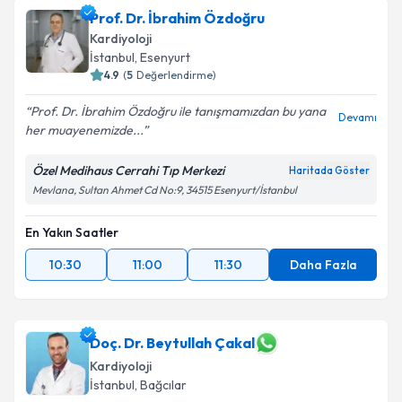
talebi oluşturun. Size bu uzmandan randevu almanız
Prof. Dr. İbrahim Özdoğru
için bir takvim hazırlandığında e-posta ile
bilgilendireceğiz.
Kardiyoloji
İstanbul
, Esenyurt
E-posta Adresiniz
4.9
(
5
Değerlendirme)
Prof. Dr. İbrahim Özdoğru ile tanışmamızdan bu yana
Devamı
her muayenemizde...
Kişisel verilerimin işlenmesine ilişkin
Aydınlatma
Özel Medihaus Cerrahi Tıp Merkezi
Haritada Göster
Metni
'ni okudum ve kişisel verilerimin belirtilen
Mevlana, Sultan Ahmet Cd No:9, 34515 Esenyurt/İstanbul
kapsamda işlenmesini kabul ediyorum.
En Yakın Saatler
Takvim Talebini Gönder
10:30
11:00
11:30
Daha Fazla
Doç. Dr. Beytullah Çakal
Kardiyoloji
İstanbul
, Bağcılar