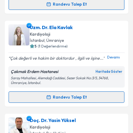
Randevu Talep Et
Randevu Takvimi Talebi
Kişisel verilerimin işlenmesine ilişkin
Aydınlatma
Metni
'ni okudum ve kişisel verilerimin belirtilen
kapsamda işlenmesini kabul ediyorum.
Uzm. Dr. Aslı Sönmez
için randevu takvimi talebi
Uzm. Dr. Ela Kavlak
oluşturun. Size bu uzmandan randevu almanız için bir
Kardiyoloji
takvim hazırlandığında e-posta ile bilgilendireceğiz.
Takvim Talebini Gönder
İstanbul
, Ümraniye
5
(
1
Değerlendirme)
E-posta Adresiniz
Devamı
Çok değerli ve hakim bir doktordur , ilgili ve iişine...
Çakmak Erdem Hastanesi
Haritada Göster
Saray Mahallesi, Alemdağ Caddesi, Sezer Sokak No:3/5, 34768,
Kişisel verilerimin işlenmesine ilişkin
Aydınlatma
Ümraniye, İstanbul.
Metni
'ni okudum ve kişisel verilerimin belirtilen
kapsamda işlenmesini kabul ediyorum.
Randevu Talep Et
Randevu Takvimi Talebi
Takvim Talebini Gönder
Uzm. Dr. Ela Kavlak
için randevu takvimi talebi
Doç. Dr. Yasin Yüksel
oluşturun. Size bu uzmandan randevu almanız için bir
Kardiyoloji
takvim hazırlandığında e-posta ile bilgilendireceğiz.