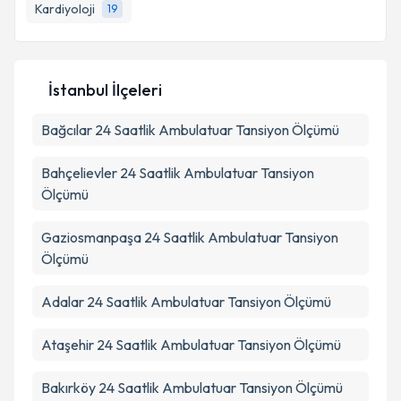
bilgilendireceğiz.
Kardiyoloji
19
E-posta Adresiniz
İstanbul İlçeleri
Bağcılar
Kişisel verilerimin işlenmesine ilişkin
24 Saatlik Ambulatuar Tansiyon Ölçümü
Aydınlatma
Metni
'ni okudum ve kişisel verilerimin belirtilen
kapsamda işlenmesini kabul ediyorum.
Bahçelievler
24 Saatlik Ambulatuar Tansiyon
Ölçümü
Takvim Talebini Gönder
Gaziosmanpaşa
24 Saatlik Ambulatuar Tansiyon
Ölçümü
Adalar
24 Saatlik Ambulatuar Tansiyon Ölçümü
Ataşehir
24 Saatlik Ambulatuar Tansiyon Ölçümü
Bakırköy
24 Saatlik Ambulatuar Tansiyon Ölçümü