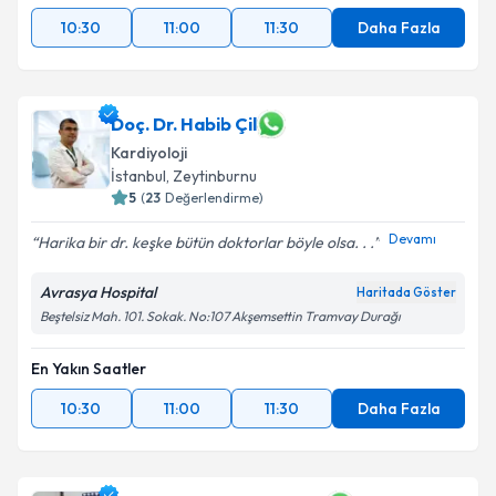
10:30
11:00
11:30
Daha Fazla
Doç. Dr. Habib Çil
Kardiyoloji
İstanbul
, Zeytinburnu
5
(
23
Değerlendirme)
Devamı
Harika bir dr. keşke bütün doktorlar böyle olsa. . .
Avrasya Hospital
Haritada Göster
Beştelsiz Mah. 101. Sokak. No:107 Akşemsettin Tramvay Durağı
En Yakın Saatler
10:30
11:00
11:30
Daha Fazla