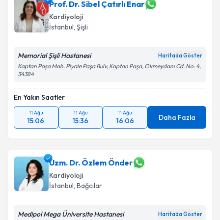
Prof. Dr. Sibel Çatırlı Enar
Kardiyoloji
İstanbul
, Şişli
Memorial Şişli Hastanesi
Haritada Göster
Kaptan Paşa Mah. Piyale Paşa Bulv, Kaptan Paşa, Okmeydanı Cd. No: 4,
34384
En Yakın Saatler
11 Ağu
11 Ağu
11 Ağu
Daha Fazla
15:06
15:36
16:06
Uzm. Dr. Özlem Önder
Kardiyoloji
İstanbul
, Bağcılar
Medipol Mega Üniversite Hastanesi
Haritada Göster