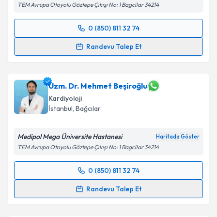
TEM Avrupa Otoyolu Göztepe Çıkışı No: 1 Bagcilar 34214
0 (850) 811 32 74
Randevu Takvimi Talebi
Randevu Talep Et
Uzm. Dr. Özlem Önder
için randevu takvimi talebi
oluşturun. Size bu uzmandan randevu almanız için bir
takvim hazırlandığında e-posta ile bilgilendireceğiz.
Uzm. Dr. Mehmet Beşiroğlu
Kardiyoloji
E-posta Adresiniz
İstanbul
, Bağcılar
Medipol Mega Üniversite Hastanesi
Haritada Göster
TEM Avrupa Otoyolu Göztepe Çıkışı No: 1 Bagcilar 34214
Kişisel verilerimin işlenmesine ilişkin
Aydınlatma
Metni
'ni okudum ve kişisel verilerimin belirtilen
0 (850) 811 32 74
kapsamda işlenmesini kabul ediyorum.
Randevu Takvimi Talebi
Randevu Talep Et
Takvim Talebini Gönder
Uzm. Dr. Mehmet Beşiroğlu
için randevu takvimi