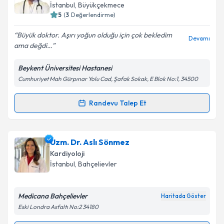
için bir takvim hazırlandığında e-posta ile
İstanbul
, Büyükçekmece
bilgilendireceğiz.
5
(
3
Değerlendirme)
E-posta Adresiniz
Büyük doktor. Aşırı yoğun olduğu için çok bekledim
Devamı
ama değdi…
Beykent Üniversitesi Hastanesi
Cumhuriyet Mah Gürpınar Yolu Cad, Şafak Sokak, E Blok No:1, 34500
Kişisel verilerimin işlenmesine ilişkin
Aydınlatma
Metni
'ni okudum ve kişisel verilerimin belirtilen
kapsamda işlenmesini kabul ediyorum.
Randevu Talep Et
Randevu Takvimi Talebi
Takvim Talebini Gönder
Doç. Dr. Mahmut Özdemir
için randevu takvimi
Uzm. Dr. Aslı Sönmez
talebi oluşturun. Size bu uzmandan randevu almanız
Kardiyoloji
için bir takvim hazırlandığında e-posta ile
İstanbul
, Bahçelievler
bilgilendireceğiz.
E-posta Adresiniz
Medicana Bahçelievler
Haritada Göster
Eski Londra Asfaltı No:2 34180