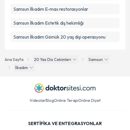
Samsun İlkadım E-max restorasyonlar
Samsun İlkadım Estetik diş hekimliği
Samsun İlkadım Gömük 20 yaş dişi operasyonu
Ana Sayfa
20 Yas Dis Cekimleri
Samsun
İlkadım
Videolar
Blog
Online Terapi
Online Diyet
SERTİFİKA VE ENTEGRASYONLAR