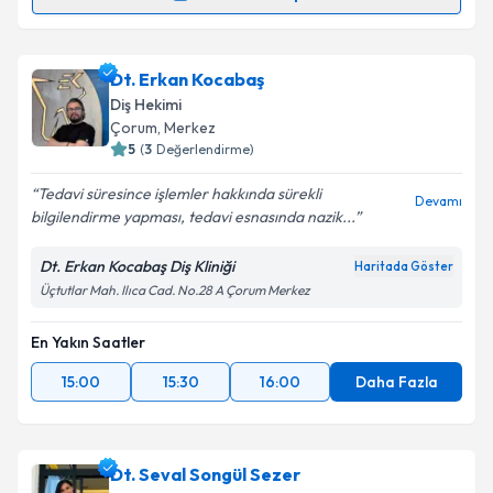
Randevu Takvimi Talebi
Metni
'ni okudum ve kişisel verilerimin belirtilen
kapsamda işlenmesini kabul ediyorum.
Dt. Cumhur Can Aktaş
için randevu takvimi talebi
Dt. Erkan Kocabaş
oluşturun. Size bu uzmandan randevu almanız için bir
Takvim Talebini Gönder
Diş Hekimi
takvim hazırlandığında e-posta ile bilgilendireceğiz.
Çorum
, Merkez
5
(
3
Değerlendirme)
E-posta Adresiniz
Tedavi süresince işlemler hakkında sürekli
Devamı
bilgilendirme yapması, tedavi esnasında nazik...
Dt. Erkan Kocabaş Diş Kliniği
Haritada Göster
Kişisel verilerimin işlenmesine ilişkin
Aydınlatma
Üçtutlar Mah. Ilıca Cad. No.28 A Çorum Merkez
Metni
'ni okudum ve kişisel verilerimin belirtilen
kapsamda işlenmesini kabul ediyorum.
En Yakın Saatler
15:00
15:30
16:00
Daha Fazla
Takvim Talebini Gönder
Dt. Seval Songül Sezer