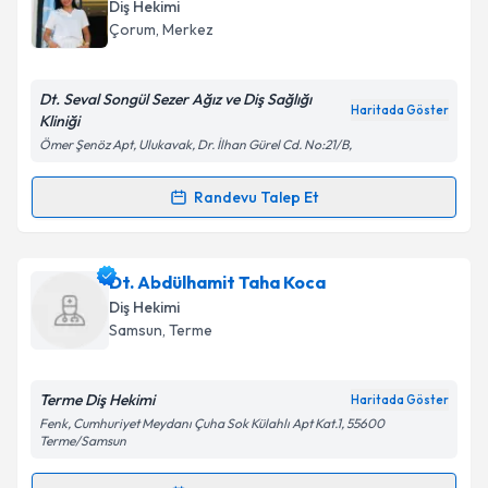
Diş Hekimi
Çorum
, Merkez
Dt. Seval Songül Sezer Ağız ve Diş Sağlığı
Haritada Göster
Kliniği
Ömer Şenöz Apt, Ulukavak, Dr. İlhan Gürel Cd. No:21/B,
Randevu Talep Et
Randevu Takvimi Talebi
Dt. Seval Songül Sezer
için randevu takvimi talebi
Dt. Abdülhamit Taha Koca
oluşturun. Size bu uzmandan randevu almanız için bir
Diş Hekimi
takvim hazırlandığında e-posta ile bilgilendireceğiz.
Samsun
, Terme
E-posta Adresiniz
Terme Diş Hekimi
Haritada Göster
Fenk, Cumhuriyet Meydanı Çuha Sok Külahlı Apt Kat.1, 55600
Terme/Samsun
Kişisel verilerimin işlenmesine ilişkin
Aydınlatma