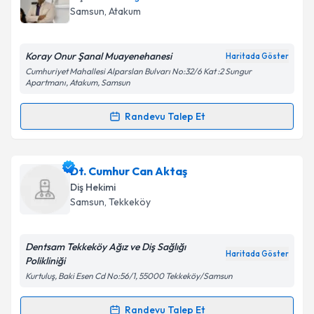
Samsun
, Atakum
Koray Onur Şanal Muayenehanesi
Haritada Göster
Cumhuriyet Mahallesi Alparslan Bulvarı No:32/6 Kat :2 Sungur
Apartmanı, Atakum, Samsun
Randevu Talep Et
Randevu Takvimi Talebi
Dr. Öğr. Üyesi Dt. Koray Onur Şanal
için randevu
Dt. Cumhur Can Aktaş
takvimi talebi oluşturun. Size bu uzmandan randevu
Diş Hekimi
almanız için bir takvim hazırlandığında e-posta ile
Samsun
, Tekkeköy
bilgilendireceğiz.
E-posta Adresiniz
Dentsam Tekkeköy Ağız ve Diş Sağlığı
Haritada Göster
Polikliniği
Kurtuluş, Baki Esen Cd No:56/1, 55000 Tekkeköy/Samsun
Kişisel verilerimin işlenmesine ilişkin
Aydınlatma
Randevu Talep Et