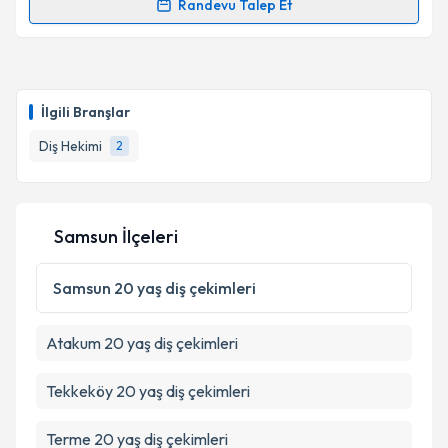
Randevu Talep Et
Metni
'ni okudum ve kişisel verilerimin belirtilen
Randevu Takvimi Talebi
kapsamda işlenmesini kabul ediyorum.
Dt. Abdülhamit Taha Koca
için randevu takvimi
Takvim Talebini Gönder
talebi oluşturun. Size bu uzmandan randevu almanız
İlgili Branşlar
için bir takvim hazırlandığında e-posta ile
bilgilendireceğiz.
Diş Hekimi
2
E-posta Adresiniz
Samsun İlçeleri
Kişisel verilerimin işlenmesine ilişkin
Aydınlatma
Samsun
20 yaş diş çekimleri
Metni
'ni okudum ve kişisel verilerimin belirtilen
kapsamda işlenmesini kabul ediyorum.
Atakum
20 yaş diş çekimleri
Takvim Talebini Gönder
Tekkeköy
20 yaş diş çekimleri
Terme
20 yaş diş çekimleri