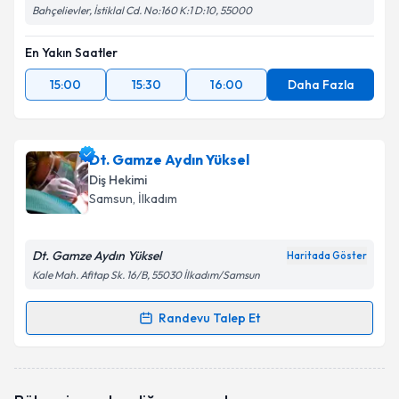
Bahçelievler, İstiklal Cd. No:160 K:1 D:10, 55000
En Yakın Saatler
15:00
15:30
16:00
Daha Fazla
Dt. Gamze Aydın Yüksel
Diş Hekimi
Samsun
, İlkadım
Dt. Gamze Aydın Yüksel
Haritada Göster
Kale Mah. Afitap Sk. 16/B, 55030 İlkadım/Samsun
Randevu Talep Et
Randevu Takvimi Talebi
Dt. Gamze Aydın Yüksel
için randevu takvimi talebi