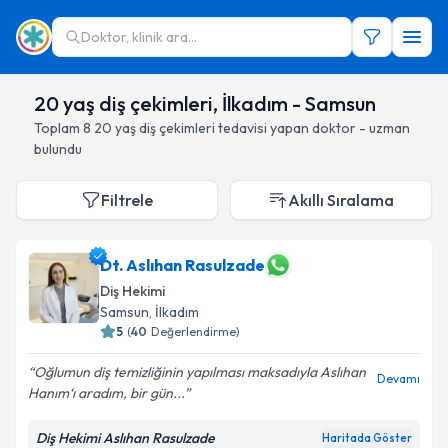
Doktor, klinik ara...
20 yaş diş çekimleri, İlkadım - Samsun
Toplam
8
20 yaş diş çekimleri
tedavisi yapan doktor - uzman
bulundu
Filtrele
Akıllı Sıralama
Dt. Aslıhan Rasulzade
Diş Hekimi
Samsun
, İlkadım
5
(
40
Değerlendirme)
Oğlumun diş temizliğinin yapılması maksadıyla Aslıhan
Devamı
Hanım‘ı aradım, bir gün...
Diş Hekimi Aslıhan Rasulzade
Haritada Göster