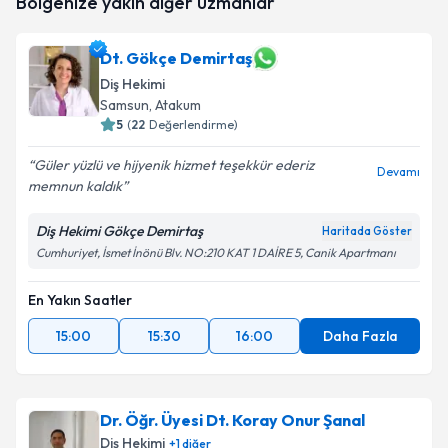
Bölgenize yakın diğer uzmanlar
oluşturun. Size bu uzmandan randevu almanız için bir
takvim hazırlandığında e-posta ile bilgilendireceğiz.
Dt. Gökçe Demirtaş
E-posta Adresiniz
Diş Hekimi
Samsun
, Atakum
5
(
22
Değerlendirme)
Kişisel verilerimin işlenmesine ilişkin
Aydınlatma
Güler yüzlü ve hijyenik hizmet teşekkür ederiz
Devamı
Metni
'ni okudum ve kişisel verilerimin belirtilen
memnun kaldık
kapsamda işlenmesini kabul ediyorum.
Diş Hekimi Gökçe Demirtaş
Haritada Göster
Cumhuriyet, İsmet İnönü Blv. NO:210 KAT 1 DAİRE 5, Canik Apartmanı
Takvim Talebini Gönder
En Yakın Saatler
15:00
15:30
16:00
Daha Fazla
Dr. Öğr. Üyesi Dt. Koray Onur Şanal
Diş Hekimi
+
1
diğer