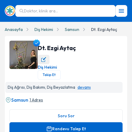
Doktor, klinik ara...
Anasayfa
Diş Hekimi
Samsun
Dt. Ezgi Aytaç
Dt. Ezgi Aytaç
Diş Hekimi
Dt. Ezgi Aytaç Profil Fotoğrafı
Takip Et
Diş Ağrısı, Diş Bakımı, Diş Beyazlatma
devamı
Samsun
1 Adres
Soru Sor
Randevu Talep Et