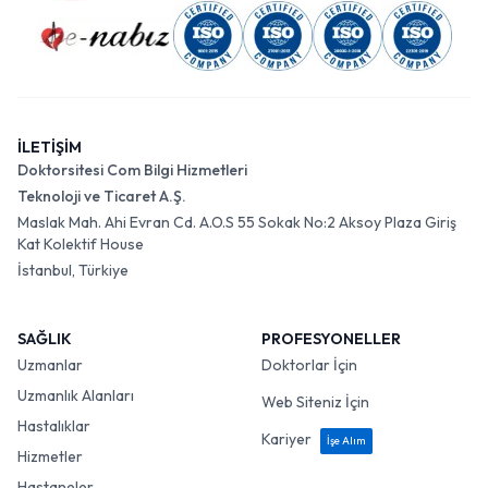
İLETİŞİM
Doktorsitesi Com Bilgi Hizmetleri
Teknoloji ve Ticaret A.Ş.
Maslak Mah. Ahi Evran Cd. A.O.S 55 Sokak No:2 Aksoy Plaza Giriş
Kat Kolektif House
İstanbul, Türkiye
SAĞLIK
PROFESYONELLER
Uzmanlar
Doktorlar İçin
Uzmanlık Alanları
Web Siteniz İçin
Hastalıklar
Kariyer
İşe Alım
Hizmetler
Hastaneler