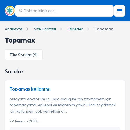
Doktor, klinik ara...
Anasayfa
Site Haritası
Etiketler
Topamax
Topamax
Tüm Sorular (
9
)
Sorular
Topamax kullanımı
psikiyatri doktorum 150 kilo olduğum için zayıflamam için
topamax yazdı, epilepsi ve migrenim yok,bu ilacı zayıflamak
için kullansam çok yan etkisi ol...
29 Temmuz 2024