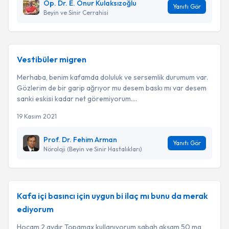
Op. Dr. E. Onur Kulaksızoğlu
Yanıtı Gör
Beyin ve Sinir Cerrahisi
Vestibüler migren
Merhaba, benim kafamda doluluk ve sersemlik durumum var.
Gözlerim de bir garip ağrıyor mu desem baskı mı var desem
sanki eskisi kadar net göremiyorum....
19 Kasım 2021
Prof. Dr. Fehim Arman
Yanıtı Gör
Nöroloji (Beyin ve Sinir Hastalıkları)
Kafa içi basıncı için uygun bi ilaç mı bunu da merak
ediyorum
Hocam 2 aydır Topamax kullanıyorum sabah akşam 50 mg