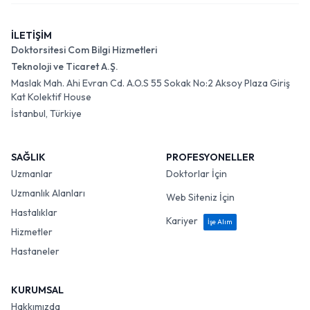
İLETİŞİM
Doktorsitesi Com Bilgi Hizmetleri
Teknoloji ve Ticaret A.Ş.
Maslak Mah. Ahi Evran Cd. A.O.S 55 Sokak No:2 Aksoy Plaza Giriş
Kat Kolektif House
İstanbul, Türkiye
SAĞLIK
PROFESYONELLER
Uzmanlar
Doktorlar İçin
Uzmanlık Alanları
Web Siteniz İçin
Hastalıklar
Kariyer
İşe Alım
Hizmetler
Hastaneler
KURUMSAL
Hakkımızda