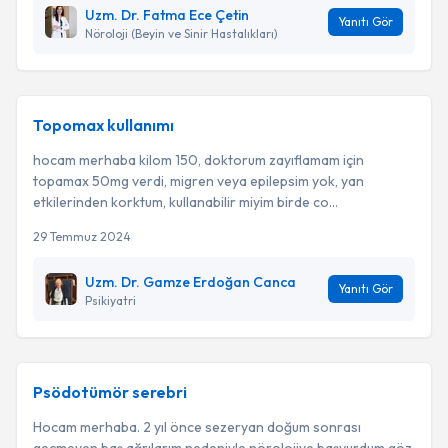
Uzm. Dr. Fatma Ece Çetin
Yanıtı Gör
Nöroloji (Beyin ve Sinir Hastalıkları)
Topomax kullanımı
hocam merhaba kilom 150, doktorum zayıflamam için
topamax 50mg verdi, migren veya epilepsim yok, yan
etkilerinden korktum, kullanabilir miyim birde co...
29 Temmuz 2024
Uzm. Dr. Gamze Erdoğan Canca
Yanıtı Gör
Psikiyatri
Psödotümör serebri
Hocam merhaba. 2 yıl önce sezeryan doğum sonrası