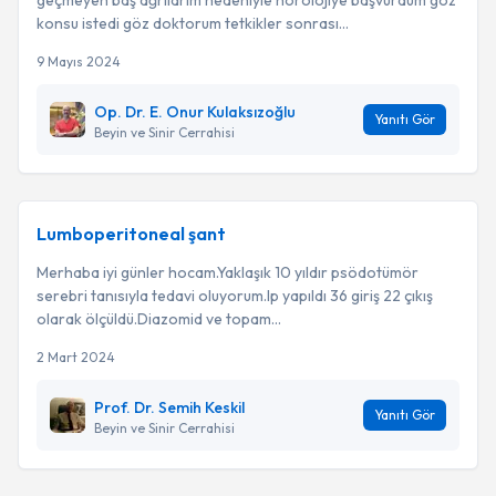
geçmeyen baş ağrılarım nedeniyle nörolojiye başvurdum göz
konsu istedi göz doktorum tetkikler sonrası...
9 Mayıs 2024
Op. Dr. E. Onur Kulaksızoğlu
Yanıtı Gör
Beyin ve Sinir Cerrahisi
Lumboperitoneal şant
Merhaba iyi günler hocam.Yaklaşık 10 yıldır psödotümör
serebri tanısıyla tedavi oluyorum.lp yapıldı 36 giriş 22 çıkış
olarak ölçüldü.Diazomid ve topam...
2 Mart 2024
Prof. Dr. Semih Keskil
Yanıtı Gör
Beyin ve Sinir Cerrahisi