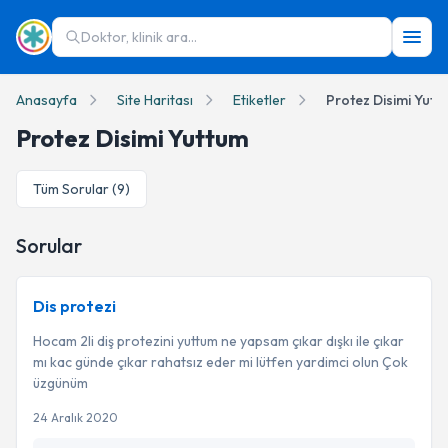
Doktor, klinik ara...
Anasayfa
Site Haritası
Etiketler
Protez Disimi Yutt
Protez Disimi Yuttum
Tüm Sorular (
9
)
Sorular
Dis protezi
Hocam 2li diş protezini yuttum ne yapsam çıkar dışkı ile çıkar
mı kac günde çıkar rahatsız eder mi lütfen yardimci olun Çok
üzgünüm
24 Aralık 2020