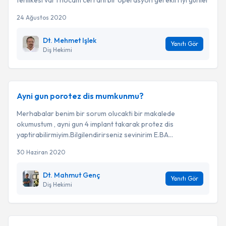
tehlikesi var ı hocam cerrahi bir operasyon gerekli i iyi günler
24 Ağustos 2020
Dt. Mehmet Işlek
Yanıtı Gör
Diş Hekimi
Ayni gun porotez dis mumkunmu?
Merhabalar benim bir sorum olucakti bir makalede
okumustum , ayni gun 4 implant takarak protez dis
yaptirabilirmiyim.Bilgilendirirseniz sevinirim E.BA...
30 Haziran 2020
Dt. Mahmut Genç
Yanıtı Gör
Diş Hekimi