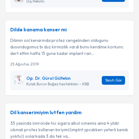
Diş Hekimi
Dilde kanama kanser mi
Dilimin sol kenarinda protez cengelinden oldugunu
dusundugumuz bi duz kirmizilik vardi bunu kendime korkunc
dert ettim hatta 15 gune kadar implant ran...
25 Ağustos 2019
Op. Dr. Gürol Gültekin
Yanıtı Gör
Kulak Burun Boğaz hastalıkları - KBB
Dil kanserimiyim lutfen yardim
35 yasinda ömründe hic sigara alkol icmemis ama 4 yildir
cikmali protez kullanan biriyim((implnt ypcakken yeterli kemik
yoktu)) solarkada 3 dis tek va...