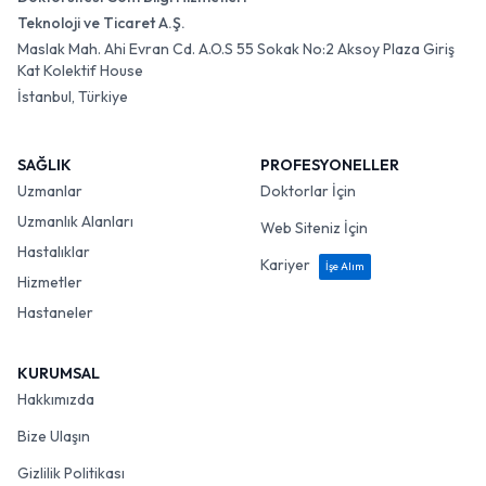
Teknoloji ve Ticaret A.Ş.
Maslak Mah. Ahi Evran Cd. A.O.S 55 Sokak No:2 Aksoy Plaza Giriş
Kat Kolektif House
İstanbul, Türkiye
SAĞLIK
PROFESYONELLER
Uzmanlar
Doktorlar İçin
Uzmanlık Alanları
Web Siteniz İçin
Hastalıklar
Kariyer
İşe Alım
Hizmetler
Hastaneler
KURUMSAL
Hakkımızda
Bize Ulaşın
Gizlilik Politikası