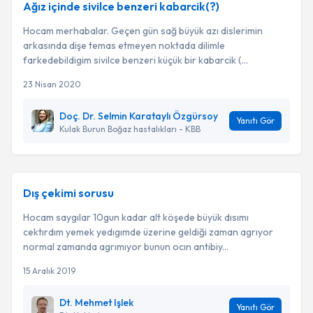
Ağız içinde sivilce benzeri kabarcik(?)
Hocam merhabalar. Geçen gün sağ büyük azı dislerimin
arkasında dişe temas etmeyen noktada dilimle
farkedebildigim sivilce benzeri küçük bir kabarcik (...
23 Nisan 2020
Doç. Dr. Selmin Karataylı Özgürsoy
Yanıtı Gör
Kulak Burun Boğaz hastalıkları - KBB
Dış çekimi sorusu
Hocam saygılar 10gun kadar alt köşede büyük dısımı
cektırdım yemek yedıgımde üzerine geldiği zaman agrıyor
normal zamanda agrımıyor bunun ocın antibiy...
15 Aralık 2019
Dt. Mehmet Işlek
Yanıtı Gör