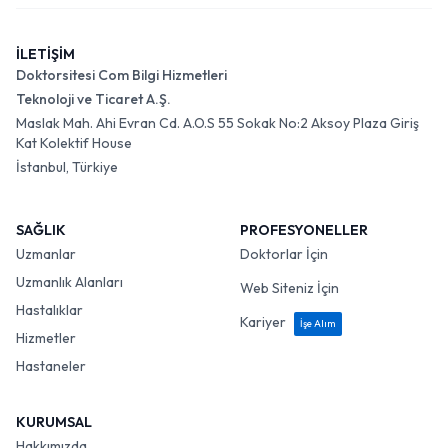
İLETİŞİM
Doktorsitesi Com Bilgi Hizmetleri
Teknoloji ve Ticaret A.Ş.
Maslak Mah. Ahi Evran Cd. A.O.S 55 Sokak No:2 Aksoy Plaza Giriş
Kat Kolektif House
İstanbul, Türkiye
SAĞLIK
PROFESYONELLER
Uzmanlar
Doktorlar İçin
Uzmanlık Alanları
Web Siteniz İçin
Hastalıklar
Kariyer
İşe Alım
Hizmetler
Hastaneler
KURUMSAL
Hakkımızda