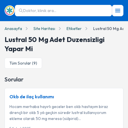
Doktor, klinik ara...
Anasayfa
Site Haritası
Etiketler
Lustral 50 Mg Adet
Lustral 50 Mg Adet Duzensizligi
Yapar Mi
Tüm Sorular (
9
)
Sorular
Okb de ilaç kullanımı
Hocam merhaba hayırlı geceler ben okb hastayım biraz
dirençli bir okb 5 yılı geçkin süredir lustral kullanıyorum
ekleme olarak 50 mg meresa (sülpirid)...