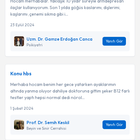
Hocam merhabalar. Yaklaşık 10 yıldır süreyle antidepresan
ilaçlar kullanıyorum. Son 1 yılda göğüs kaslarımı, dişlerimi,
kaşlarımı ,çenemi sıkma gibi i...
23 Eylül 2024
Uzm. Dr. Gamze Erdoğan Canca
Yanıtı Gör
Psikiyatri
Konu hbs
Merhaba hocam benim her gece yatarken ayaklarımın
altında yanma oluyor dahiliye doktoruna gittim şeker B12 farlı
testler yaptı hepsi normal dedi nörol...
1 Şubat 2024
Prof. Dr. Semih Keskil
Yanıtı Gör
Beyin ve Sinir Cerrahisi