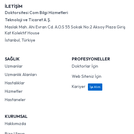
İLETİŞİM
Doktorsitesi Com Bilgi Hizmetleri
Teknoloji ve Ticaret A.Ş.
Maslak Mah. Ahi Evran Cd. A.O.S 55 Sokak No:2 Aksoy Plaza Giriş
Kat Kolektif House
İstanbul, Türkiye
SAĞLIK
PROFESYONELLER
Uzmanlar
Doktorlar İçin
Uzmanlık Alanları
Web Siteniz İçin
Hastalıklar
Kariyer
İşe Alım
Hizmetler
Hastaneler
KURUMSAL
Hakkımızda
Bize Ulaşın