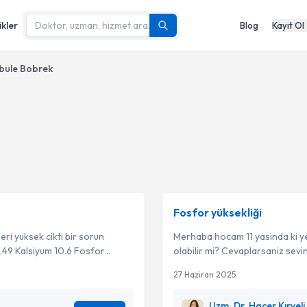
ikler
Blog
Kayıt Ol
bule Bobrek
Fosfor yüksekliği
ri yuksek cikti bir sorun
Merhaba hocam 11 yasinda ki yeg
49 Kalsiyum 10.6 Fosfor...
olabilir mi? Cevaplarsaniz sevi
27 Haziran 2025
Uzm. Dr. Hacer Kırveli