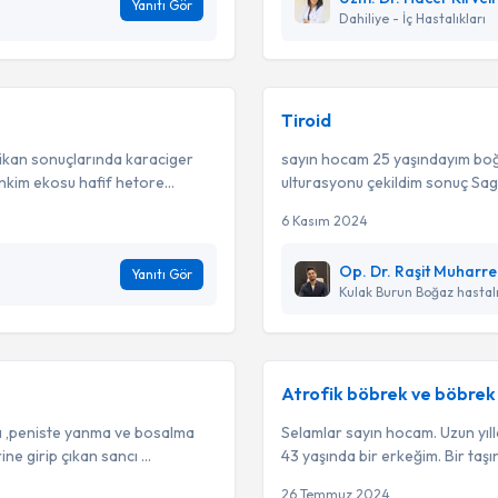
Yanıtı Gör
Dahiliye - İç Hastalıkları
Tiroid
ikan sonuçlarında karaciger
sayın hocam 25 yaşındayım boğa
nkim ekosu hafif hetore...
ulturasyonu çekildim sonuç Sag t
6 Kasım 2024
Op. Dr. Raşit Muharr
Yanıtı Gör
Kulak Burun Boğaz hastalı
Atrofik böbrek ve böbrek 
ı ,peniste yanma ve bosalma
Selamlar sayın hocam. Uzun yıll
ne girip çıkan sancı ...
43 yaşında bir erkeğim. Bir taşın
26 Temmuz 2024