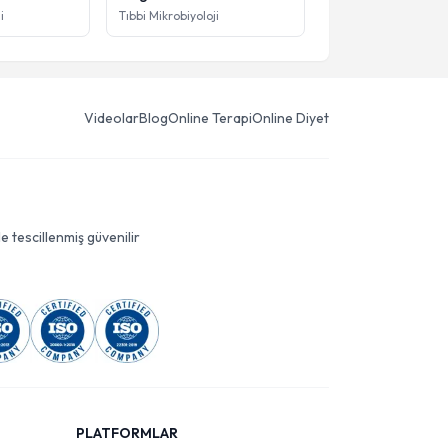
i
Tıbbi Mikrobiyoloji
Videolar
Blog
Online Terapi
Online Diyet
le tescillenmiş güvenilir
PLATFORMLAR