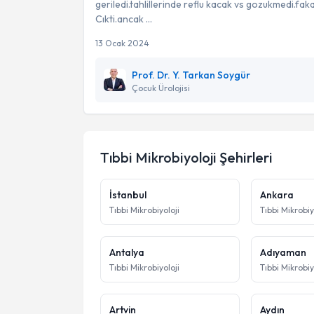
geriledi.tahlillerinde reflu kacak vs gozukmedi.fak
Cıkti.ancak ...
13 Ocak 2024
Prof. Dr. Y. Tarkan Soygür
Çocuk Ürolojisi
Tıbbi Mikrobiyoloji
Şehirleri
İstanbul
Ankara
Tıbbi Mikrobiyoloji
Tıbbi Mikrobiy
Antalya
Adıyaman
Tıbbi Mikrobiyoloji
Tıbbi Mikrobiy
Artvin
Aydın