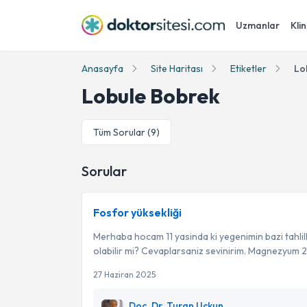
Uzmanlar
Klin
Anasayfa
Site Haritası
Etiketler
Lo
Lobule Bobrek
Tüm Sorular (
9
)
Sorular
Fosfor yüksekliği
Merhaba hocam 11 yasinda ki yegenimin bazi tahlille
olabilir mi? Cevaplarsaniz sevinirim. Magnezyum 2.
27 Haziran 2025
Doç. Dr. Turan Uçkun