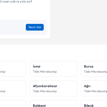
at suan odrra yolu enf.
Yanıtı Gör
İzmir
Bursa
oloji
Tıbbi Mikrobiyoloji
Tıbbi Mikrobiyoloj
Afyonkarahisar
Ağrı
oloji
Tıbbi Mikrobiyoloji
Tıbbi Mikrobiyoloj
Balıkesir
Bilecik