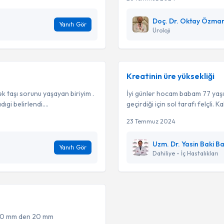
Doç. Dr. Oktay Özma
Yanıtı Gör
Üroloji
Kreatinin üre yüksekliği
k taşı sorunu yaşayan biriyim .
İyi günler hocam babam 77 yaşı
gi belirlendi....
geçirdiği için sol tarafı felçli. 
23 Temmuz 2024
Uzm. Dr. Yasin Baki B
Yanıtı Gör
Dahiliye - İç Hastalıkları
.40 mm den 20 mm