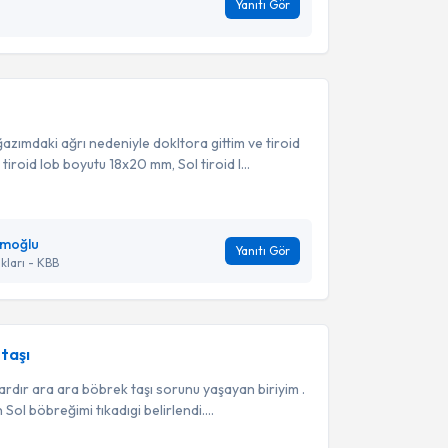
Yanıtı Gör
zımdaki ağrı nedeniyle dokltora gittim ve tiroid
iroid lob boyutu 18x20 mm, Sol tiroid l...
emoğlu
Yanıtı Gör
kları - KBB
taşı
ardır ara ara böbrek taşı sorunu yaşayan biriyim .
 Sol böbreğimi tıkadıgi belirlendi....