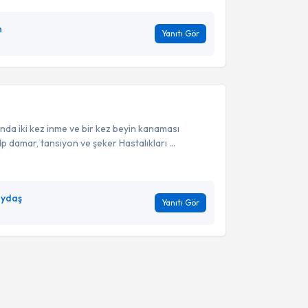
n
Yanıtı Gör
nda iki kez inme ve bir kez beyin kanaması
Kalp damar, tansiyon ve şeker Hastalıkları ...
aydaş
Yanıtı Gör