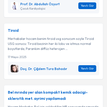
Prof. Dr. Abdullah Özyurt
Yanıtı Gör
Çocuk Kardiyolojisi
Tiroid
Merhabalar hocam benim tiroid usg sonucum soyle Tiroid
USG sonucu: Tiroid bezinin her iki lobu ve istmus normal
boyutlarda, Parankim diffüz heterojen ...
17 Mayıs 2025
Doç. Dr. Çiğdem Tura Bahadır
Yanıtı Gör
Bel mrında yer alan kompakt kemik adacigi-
sklerotik met. ayrimi yapilamadi
Hocam Merhaba, Bel için çektirdiğim MR sonucumda raporda