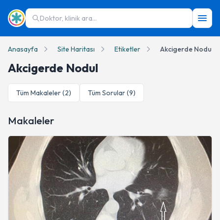
Doktor, klinik ara...
Anasayfa
Site Haritası
Etiketler
Akcigerde Nodul
Akcigerde Nodul
Tüm Makaleler (
2
)
Tüm Sorular (
9
)
Makaleler