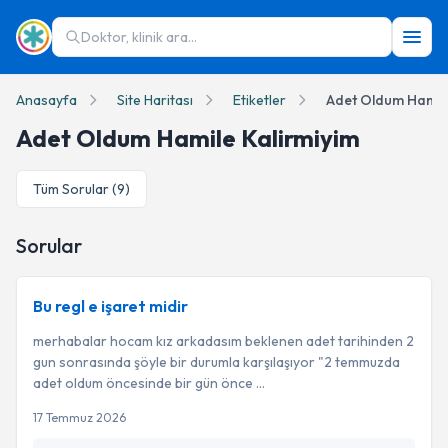
Doktor, klinik ara...
Anasayfa
Site Haritası
Etiketler
Adet Oldum Hamile
Adet Oldum Hamile Kalirmiyim
Tüm Sorular (
9
)
Sorular
Bu regl e işaret midir
merhabalar hocam kız arkadasım beklenen adet tarihinden 2
gun sonrasında şöyle bir durumla karşılaşıyor "2 temmuzda
adet oldum öncesinde bir gün önce ...
17 Temmuz 2026