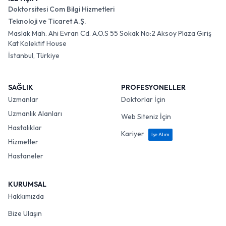
Doktorsitesi Com Bilgi Hizmetleri
Teknoloji ve Ticaret A.Ş.
Maslak Mah. Ahi Evran Cd. A.O.S 55 Sokak No:2 Aksoy Plaza Giriş
Kat Kolektif House
İstanbul, Türkiye
SAĞLIK
PROFESYONELLER
Uzmanlar
Doktorlar İçin
Uzmanlık Alanları
Web Siteniz İçin
Hastalıklar
Kariyer
İşe Alım
Hizmetler
Hastaneler
KURUMSAL
Hakkımızda
Bize Ulaşın